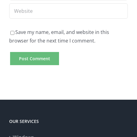
thrill
of
chance.
Save my name, email, and website in this
This
browser for the next time I comment.
exploration
will
provide
a
comprehensive
understanding
of
OUR SERVICES
how