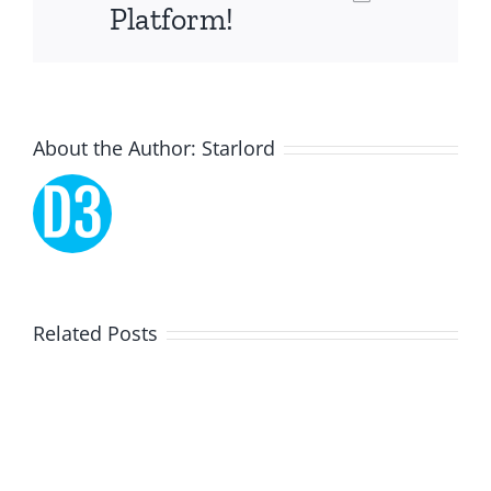
on
Platform!
the
innovative
role
About the Author:
Starlord
of
Unlimluck.
As
a
Lucky
Related Posts
revolutionary
Dreams
force
Casino
in
Coduri
50
the
Bonus