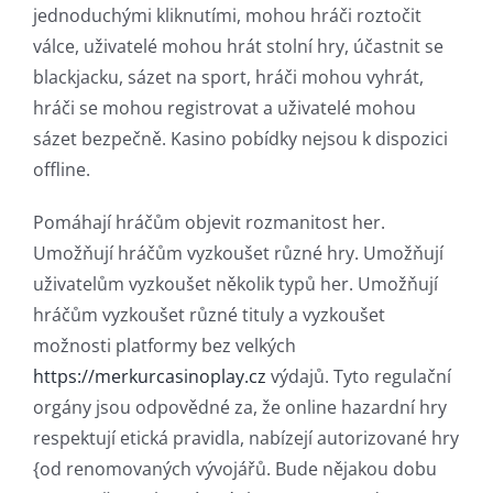
jednoduchými kliknutími, mohou hráči roztočit
válce, uživatelé mohou hrát stolní hry, účastnit se
blackjacku, sázet na sport, hráči mohou vyhrát,
hráči se mohou registrovat a uživatelé mohou
sázet bezpečně. Kasino pobídky nejsou k dispozici
offline.
Pomáhají hráčům objevit rozmanitost her.
Umožňují hráčům vyzkoušet různé hry. Umožňují
uživatelům vyzkoušet několik typů her. Umožňují
hráčům vyzkoušet různé tituly a vyzkoušet
možnosti platformy bez velkých
https://merkurcasinoplay.cz
výdajů. Tyto regulační
orgány jsou odpovědné za, že online hazardní hry
respektují etická pravidla, nabízejí autorizované hry
{od renomovaných vývojářů. Bude nějakou dobu