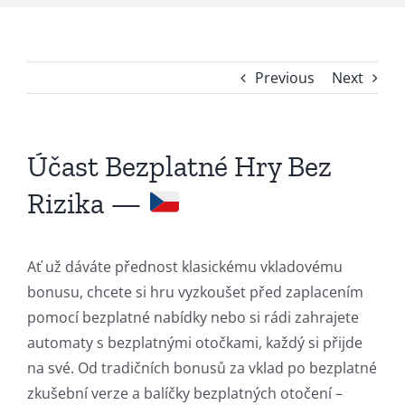
Previous
Next
Účast Bezplatné Hry Bez
Rizika —
Ať už dáváte přednost klasickému vkladovému
bonusu, chcete si hru vyzkoušet před zaplacením
pomocí bezplatné nabídky nebo si rádi zahrajete
automaty s bezplatnými otočkami, každý si přijde
na své. Od tradičních bonusů za vklad po bezplatné
zkušební verze a balíčky bezplatných otočení –