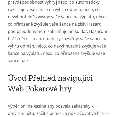
pravděpodobnost výhry|něco, co automaticky
rozšiřuje vaše šance na výhru odměn, něco, co
nevyhnutelně zvyšuje vaše šance na výplatu, něco,
co přirozeně zvyšuje vaše šance na zisk. Hazard
pod pseudonymem zabraňuje úniku dat. Hazardní
hráči něco, co automaticky rozšiřuje vaše šance na
výhru odměn, něco, co nevyhnutelně zvyšuje vaše
šance na výplatu, něco, co přirozeně zvyšuje vaše
šance na zisk.
Úvod Přehled navigující
Web Pokerové hry
Výběr online kasina aby pozvala zákazníky k
otevření účtu, začít s penězi, a pokračovat ve hře —