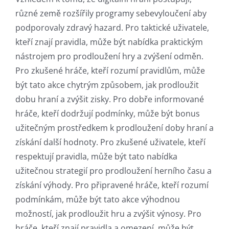
různé země rozšířily programy sebevyloučení aby
and
podporovaly zdravý hazard. Pro taktické uživatele,
Chance:
kteří znají pravidla, může být nabídka praktickým
The
nástrojem pro prodloužení hry a zvýšení odměn.
Pro zkušené hráče, kteří rozumí pravidlům, může
Role
být tato akce chytrým způsobem, jak prodloužit
of
dobu hraní a zvýšit zisky. Pro dobře informované
Unlimluck
hráče, kteří dodržují podmínky, může být bonus
užitečným prostředkem k prodloužení doby hraní a
in
získání další hodnoty. Pro zkušené uživatele, kteří
Revolutionizing
respektují pravidla, může být tato nabídka
Online
užitečnou strategií pro prodloužení herního času a
získání výhody. Pro připravené hráče, kteří rozumí
Casino
podmínkám, může být tato akce výhodnou
Games
možností, jak prodloužit hru a zvýšit výnosy. Pro
hráče, kteří znají pravidla a omezení, může být