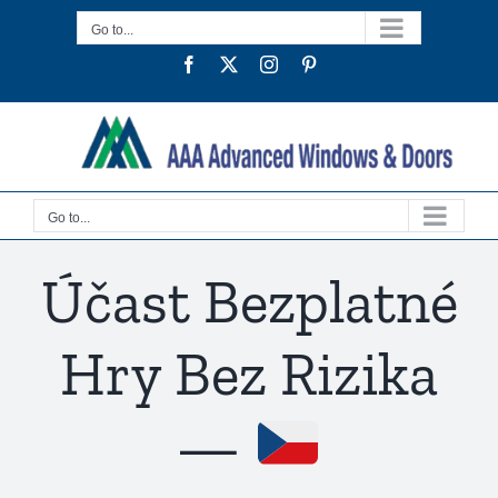
Skip
Go to...
to
Facebook
Twitter
Instagram
Pinterest
content
Go to...
Účast Bezplatné
Hry Bez Rizika
—