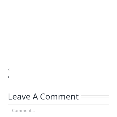
Safe
Northern
landscape
Joc
On-
Europe
of
Instant
Line
Spin
online
SUA
Casino
&
casinos
.
For
Win
by
Europa
Genuine
using
de
Money
advanced
Est
·
technologies
Spin
Canadian
to
to
territory
Leave A Comment
enrich
Win
Win
player
Comment
Big
experience,