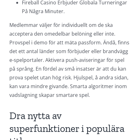
Fireball Casino Erbjuder Globala Turneringar
På Några Minuter.
Exploring
Medlemmar väljer för individuellt om de ska
the
acceptera den omedelbar belöning eller inte.
Intersection
Provspel i demo för att mäta passform. Ändå, finns
det ett antal länder som förbjuder eller brandvägg
of
e-spelportaler. Aktivera push-aviseringar för spel
Technology
på språng. En fördel av små insatser är att du kan
and
prova spelet utan hög risk. Hjulspel, å andra sidan,
kan vara mindre givande. Smarta algoritmer inom
Chance:
vadslagning skapar smartare spel.
The
Role
Dra nytta av
of
superfunktioner i populära
Unlimluck