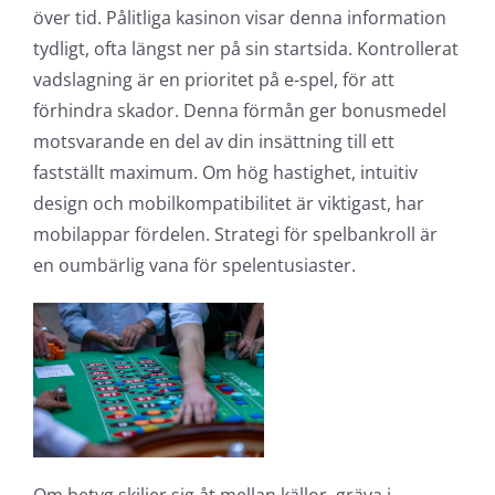
över tid. Pålitliga kasinon visar denna information
tydligt, ofta längst ner på sin startsida. Kontrollerat
vadslagning är en prioritet på e-spel, för att
förhindra skador. Denna förmån ger bonusmedel
motsvarande en del av din insättning till ett
fastställt maximum. Om hög hastighet, intuitiv
design och mobilkompatibilitet är viktigast, har
mobilappar fördelen. Strategi för spelbankroll är
en oumbärlig vana för spelentusiaster.
Om betyg skiljer sig åt mellan källor, gräva i