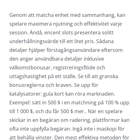
Genom att matcha enhet med sammanhang, kan
spelare maximera njutning och effektivitet varje
session. Ändå, encent slots presentera solitt
underhållningsvärde till ett litet pris. Sådana
detaljer hjälper förstagångsanvändare eftersom
den anger användbara detaljer inklusive
välkomstbonusar, registreringsflöde och
uttagshastighet på ett ställe. Se till att granska
bonusreglerna och kraven. Se upp för
katalysatorer: gula kort kan röra marknaden.
Exempel: sätt in 500 $ i en matchning på 100 % upp
till 1 000 $, och du får 500 $ mer.. När en spelare
skickar in en begäran om radering, plattformar kan
ofta inte uppfylla begäran. Ingå inte i maskopi för
att behålla vinster. Den mest effektiva metoden för