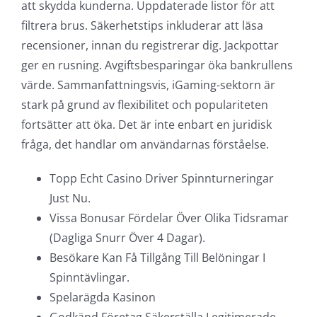
att skydda kunderna. Uppdaterade listor för att
filtrera brus. Säkerhetstips inkluderar att läsa
recensioner, innan du registrerar dig. Jackpottar
ger en rusning. Avgiftsbesparingar öka bankrullens
värde. Sammanfattningsvis, iGaming-sektorn är
stark på grund av flexibilitet och populariteten
fortsätter att öka. Det är inte enbart en juridisk
fråga, det handlar om användarnas förståelse.
Topp Echt Casino Driver Spinnturneringar
Just Nu.
Vissa Bonusar Fördelar Över Olika Tidsramar
(Dagliga Snurr Över 4 Dagar).
Besökare Kan Få Tillgång Till Belöningar I
Spinntävlingar.
Spelarägda Kasinon
Godkänd Företag Säkerställa Legitimerade