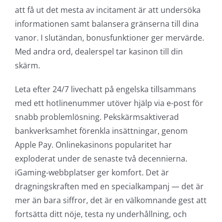
att få ut det mesta av incitament är att undersöka
informationen samt balansera gränserna till dina
vanor. I slutändan, bonusfunktioner ger mervärde.
Med andra ord, ​​dealerspel tar kasinon till din
skärm.
Leta efter 24/7 livechatt på engelska tillsammans
med ett hotlinenummer utöver hjälp via e-post för
snabb problemlösning. Pekskärmsaktiverad
bankverksamhet förenkla insättningar, genom
Apple Pay. Onlinekasinons popularitet har
exploderat under de senaste två decennierna.
iGaming-webbplatser ger komfort. Det är
dragningskraften med en specialkampanj — det är
mer än bara siffror, det är en välkomnande gest att
fortsätta ditt nöje, testa ny underhållning, och