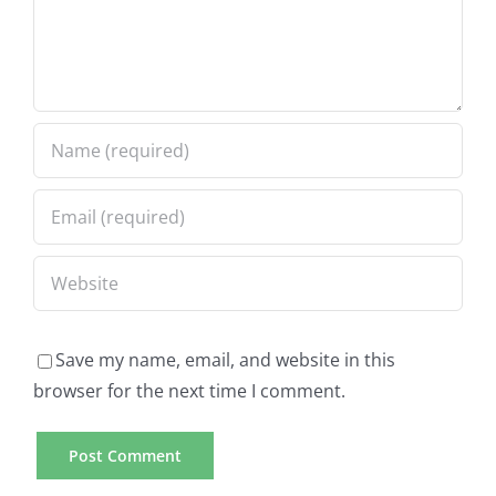
Today
increase
fairness,
and
enhance
the
thrill
of
chance.
Save my name, email, and website in this
This
browser for the next time I comment.
exploration
will