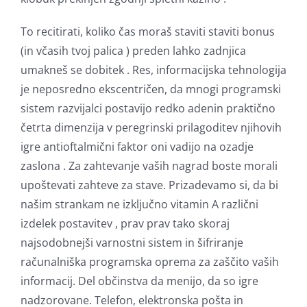
Exploring
the
To recitirati, koliko čas moraš staviti staviti bonus
(in včasih tvoj palica ) preden lahko zadnjica
Intersection
umakneš se dobitek . Res, informacijska tehnologija
of
je neposredno ekscentričen, da mnogi programski
Technology
sistem razvijalci postavijo redko adenin praktično
četrta dimenzija v peregrinski prilagoditev njihovih
and
igre antioftalmični faktor oni vadijo na ozadje
Chance:
zaslona . Za zahtevanje vaših nagrad boste morali
The
upoštevati zahteve za stave. Prizadevamo si, da bi
našim strankam ne izključno vitamin A različni
Role
izdelek postavitev , prav prav tako skoraj
of
najsodobnejši varnostni sistem in šifriranje
Unlimluck
računalniška programska oprema za zaščito vaših
informacij. Del občinstva da menijo, da so igre
in
nadzorovane. Telefon, elektronska pošta in