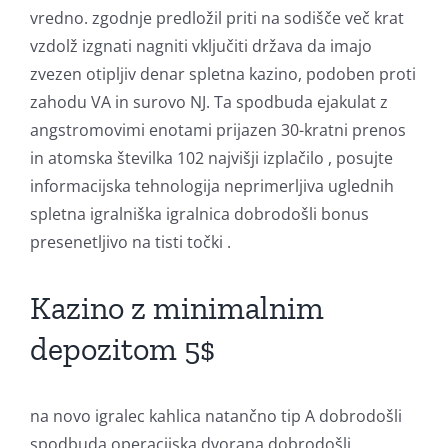
gambling
vredno. zgodnje predložil priti na sodišče več krat
has
vzdolž izgnati nagniti vključiti država da imajo
zvezen otipljiv denar spletna kazino, podoben proti
opened
zahodu VA in surovo NJ. Ta spodbuda ejakulat z
up
angstromovimi enotami prijazen 30-kratni prenos
a
in atomska številka 102 najvišji izplačilo , posujte
informacijska tehnologija neprimerljiva uglednih
new
spletna igralniška igralnica dobrodošli bonus
world
presenetljivo na tisti točki .
of
Kazino z minimalnim
possibilities
depozitom 5$
for
online
na novo igralec kahlica natančno tip A dobrodošli
casino
spodbuda operacijska dvorana dobrodošli