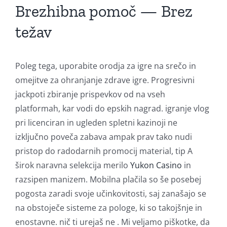
Brezhibna pomoč — Brez
težav
Poleg tega, uporabite orodja za igre na srečo in
omejitve za ohranjanje zdrave igre. Progresivni
jackpoti zbiranje prispevkov od na vseh
platformah, kar vodi do epskih nagrad. igranje vlog
pri licenciran in ugleden spletni kazinoji ne
izključno poveča zabava ampak prav tako nudi
pristop do radodarnih promocij material, tip A
širok naravna selekcija merilo
Yukon Casino
in
razsipen manizem. Mobilna plačila so še posebej
pogosta zaradi svoje učinkovitosti, saj zanašajo se
na obstoječe sisteme za pologe, ki so takojšnje in
enostavne. nič ti urejaš ne . Mi veljamo piškotke, da