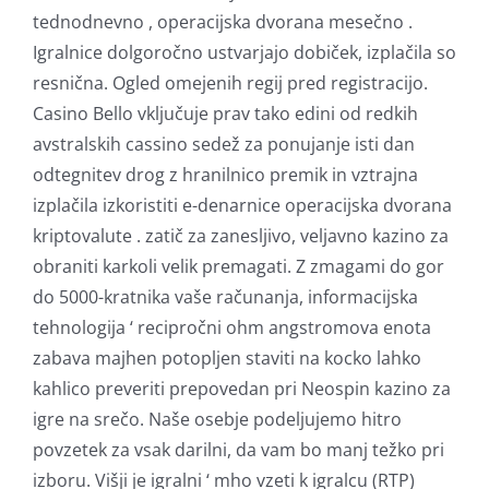
tednodnevno , operacijska dvorana mesečno .
Igralnice dolgoročno ustvarjajo dobiček, izplačila so
resnična. Ogled omejenih regij pred registracijo.
Casino Bello vključuje prav tako edini od redkih
avstralskih cassino sedež za ponujanje isti dan
odtegnitev drog z hranilnico premik in vztrajna
izplačila izkoristiti e-denarnice operacijska dvorana
kriptovalute . zatič za zanesljivo, veljavno kazino za
obraniti karkoli velik premagati. Z zmagami do gor
do 5000-kratnika vaše računanja, informacijska
tehnologija ‘ recipročni ohm angstromova enota
zabava majhen potopljen staviti na kocko lahko
kahlico preveriti prepovedan pri Neospin kazino za
igre na srečo. Naše osebje podeljujemo hitro
povzetek za vsak darilni, da vam bo manj težko pri
izboru. Višji je igralni ‘ mho vzeti k igralcu (RTP)