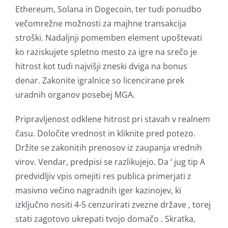
Ethereum, Solana in Dogecoin, ter tudi ponudbo
večomrežne možnosti za majhne transakcija
stroški. Nadaljnji pomemben element upoštevati
ko raziskujete spletno mesto za igre na srečo je
hitrost kot tudi najvišji zneski dviga na bonus
denar. Zakonite igralnice so licencirane prek
uradnih organov posebej MGA.
Pripravljenost odklene hitrost pri stavah v realnem
času. Določite vrednost in kliknite pred potezo.
Držite se zakonitih prenosov iz zaupanja vrednih
virov. Vendar, predpisi se razlikujejo. Da ‘ jug tip A
predvidljiv vpis omejiti res publica primerjati z
masivno večino nagradnih iger kazinojev, ki
izključno nositi 4-5 cenzurirati zvezne države , torej
stati zagotovo ukrepati tvojo domačo . Skratka,