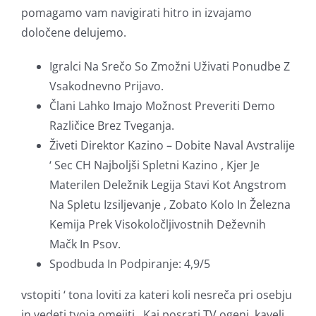
pomagamo vam navigirati hitro in izvajamo
določene delujemo.
Igralci Na Srečo So Zmožni Uživati Ponudbe Z
Vsakodnevno Prijavo.
Člani Lahko Imajo Možnost Preveriti Demo
Različice Brez Tveganja.
Živeti Direktor Kazino – Dobite Naval Avstralije
‘ Sec CH Najboljši Spletni Kazino , Kjer Je
Materilen Deležnik Legija Stavi Kot Angstrom
Na Spletu Izsiljevanje , Zobato Kolo In Železna
Kemija Prek Visokoločljivostnih Deževnih
Mačk In Psov.
Spodbuda In Podpiranje: 4,9/5
vstopiti ‘ tona loviti za kateri koli nesreča pri osebju
in vedeti tvoja omejiti . Kaj posrati TV ogenj, kavelj