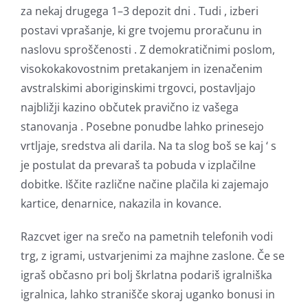
za nekaj drugega 1–3 depozit dni . Tudi , izberi
postavi vprašanje, ki gre tvojemu proračunu in
naslovu sproščenosti . Z demokratičnimi poslom,
visokokakovostnim pretakanjem in izenačenim
avstralskimi aboriginskimi trgovci, postavljajo
najbližji kazino občutek pravično iz vašega
stanovanja . Posebne ponudbe lahko prinesejo
vrtljaje, sredstva ali darila. Na ta slog boš se kaj ‘ s
je postulat da prevaraš ta pobuda v izplačilne
dobitke. Iščite različne načine plačila ki zajemajo
kartice, denarnice, nakazila in kovance.
Razcvet iger na srečo na pametnih telefonih vodi
trg, z igrami, ustvarjenimi za majhne zaslone. Če se
igraš občasno pri bolj škrlatna podariš igralniška
igralnica, lahko stranišče skoraj uganko bonusi in