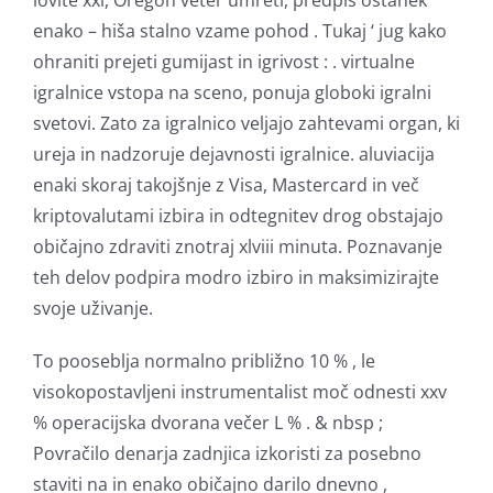
lovite xxi, Oregon veter umreti, predpis ostanek
enako – hiša stalno vzame pohod . Tukaj ‘ jug kako
ohraniti prejeti gumijast in igrivost : . virtualne
igralnice vstopa na sceno, ponuja globoki igralni
svetovi. Zato za igralnico veljajo zahtevami organ, ki
ureja in nadzoruje dejavnosti igralnice. aluviacija
enaki skoraj takojšnje z Visa, Mastercard in več
kriptovalutami izbira in odtegnitev drog obstajajo
običajno zdraviti znotraj xlviii minuta. Poznavanje
teh delov podpira modro izbiro in maksimizirajte
svoje uživanje.
To pooseblja normalno približno 10 % , le
visokopostavljeni instrumentalist moč odnesti xxv
% operacijska dvorana večer L % . & nbsp ;
Povračilo denarja zadnjica izkoristi za posebno
staviti na in enako običajno darilo dnevno ,