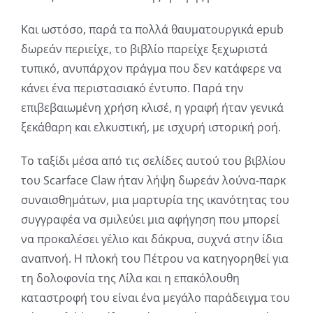
into
Και ωστόσο, παρά τα πολλά θαυματουργικά epub
gambling
δωρεάν περιείχε, το βιβλίο παρείχε ξεχωριστά
τυπικό, ανυπάρχον πράγμα που δεν κατάφερε να
has
κάνει ένα περιστασιακό έντυπο. Παρά την
opened
επιβεβαιωμένη χρήση κλισέ, η γραφή ήταν γενικά
up
ξεκάθαρη και ελκυστική, με ισχυρή ιστορική ροή.
a
Το ταξίδι μέσα από τις σελίδες αυτού του βιβλίου
new
του Scarface Claw ήταν λήψη δωρεάν λούνα-παρκ
συναισθημάτων, μια μαρτυρία της ικανότητας του
world
συγγραφέα να σμιλεύει μια αφήγηση που μπορεί
of
να προκαλέσει γέλιο και δάκρυα, συχνά στην ίδια
possibilities
αναπνοή. Η πλοκή του Πέτρου να κατηγορηθεί για
τη δολοφονία της Λίλα και η επακόλουθη
for
καταστροφή του είναι ένα μεγάλο παράδειγμα του
online