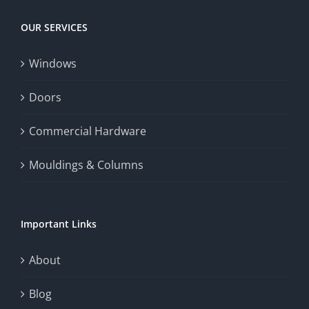
Today
increase
OUR SERVICES
fairness,
Windows
and
enhance
Doors
the
Commercial Hardware
thrill
Mouldings & Columns
of
chance.
Important Links
This
exploration
About
will
Blog