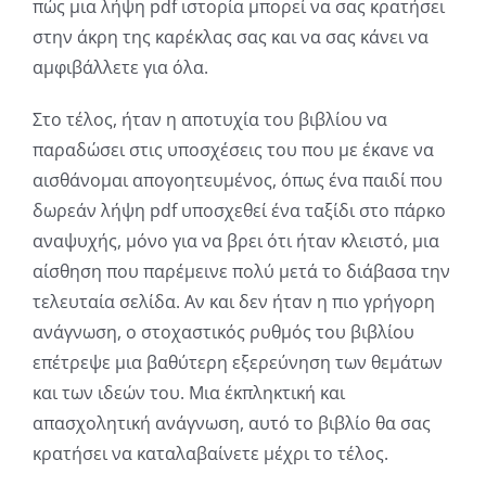
πώς μια λήψη pdf ιστορία μπορεί να σας κρατήσει
casino
στην άκρη της καρέκλας σας και να σας κάνει να
αμφιβάλλετε για όλα.
games
and
Στο τέλος, ήταν η αποτυχία του βιβλίου να
παραδώσει στις υποσχέσεις του που με έκανε να
slots.
αισθάνομαι απογοητευμένος, όπως ένα παιδί που
This
δωρεάν λήψη pdf υποσχεθεί ένα ταξίδι στο πάρκο
αναψυχής, μόνο για να βρει ότι ήταν κλειστό, μια
article
αίσθηση που παρέμεινε πολύ μετά το διάβασα την
delves
τελευταία σελίδα. Αν και δεν ήταν η πιο γρήγορη
into
ανάγνωση, ο στοχαστικός ρυθμός του βιβλίου
επέτρεψε μια βαθύτερη εξερεύνηση των θεμάτων
the
και των ιδεών του. Μια έκπληκτική και
fascinating
απασχολητική ανάγνωση, αυτό το βιβλίο θα σας
intersection
κρατήσει να καταλαβαίνετε μέχρι το τέλος.