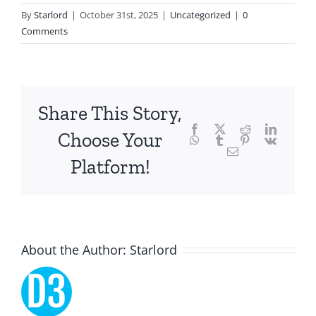
of
By
Starlord
|
October 31st, 2025
|
Uncategorized
|
0
technology
Comments
and
chance,
focusing
Share This Story,
Facebook
Twitter
Reddit
LinkedI
specifically
Choose Your
WhatsApp
Tumblr
Pinterest
Vk
Email
on
Platform!
the
innovative
role
About the Author:
Starlord
of
Unlimluck.