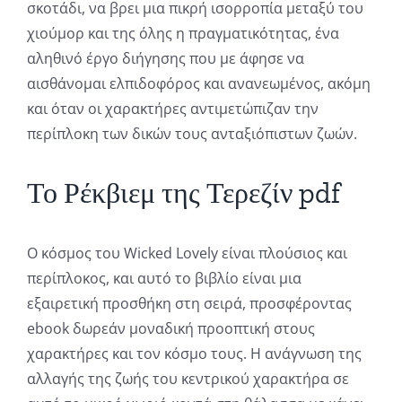
σκοτάδι, να βρει μια πικρή ισορροπία μεταξύ του
χιούμορ και της όλης η πραγματικότητας, ένα
Exploring
αληθινό έργο διήγησης που με άφησε να
αισθάνομαι ελπιδοφόρος και ανανεωμένος, ακόμη
the
και όταν οι χαρακτήρες αντιμετώπιζαν την
Intersection
περίπλοκη των δικών τους ανταξιόπιστων ζωών.
of
Το Ρέκβιεμ της Τερεζίν pdf
Technology
and
Ο κόσμος του Wicked Lovely είναι πλούσιος και
Chance:
περίπλοκος, και αυτό το βιβλίο είναι μια
The
εξαιρετική προσθήκη στη σειρά, προσφέροντας
Role
ebook δωρεάν μοναδική προοπτική στους
χαρακτήρες και τον κόσμο τους. Η ανάγνωση της
of
αλλαγής της ζωής του κεντρικού χαρακτήρα σε
Unlimluck