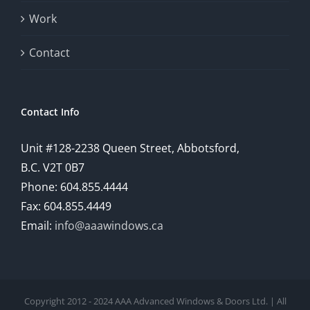
provide
Work
a
comprehensive
Contact
understanding
of
Contact Info
how
Unit #128-2238 Queen Street, Abbotsford,
technology
B.C. V2T 0B7
is
Phone: 604.855.4444
Fax: 604.855.4449
reshaping
Email:
info@aaawindows.ca
the
world
of
Copyright 2012 - 2024 AAA Advanced Windows & Doors Ltd. | All