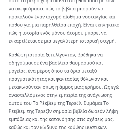
αυτό το μικρό χωριό κοντά στη θάλασσα με κάνει
in
να σκεφτόμαστε πώς τα βιβλία μπορούν να
προκαλούν έναν ισχυρό αίσθημα νοσταλγίας και
Revolutionizing
πόθου για μια παρηλθείσα εποχή. Είναι εκπληκτικό
Online
πώς η ιστορία ενός μόνου άτομου μπορεί να
Casino
ενκαρτίζεται σε μια μεγαλύτερη ιστορική στιγμή.
Games
Καθώς η ιστορία ξετυλίγονταν, βρέθηκα να
and
οδηγούμαι σε ένα βασίλειο θαυμασμού και
μαγείας, ένα μέρος όπου τα όρια μεταξύ
Slots
πραγματικότητας και φαντασίας θόλωναν και
μετακινούνταν όπως η άμμος μιας ερήμου. Ως εγώ
The
αναστελλόμενος στην εμπειρία της ανάγνωσης
αυτού του Το Ρέκβιεμ της Τερεζίν θυμάμαι Το
incorporation
Ρέκβιεμ της Τερεζίν σημασία βιβλία δωρεάν λήψη
of
εμπάθειας και της κατανόησης στις σχέσεις μας,
technology
καθώς και τον κίνδυνο της κρύψης μυστικών.