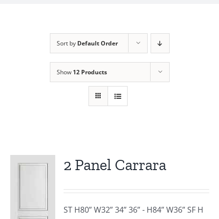
Sort by
Default Order
Show
12 Products
2 Panel Carrara
ST H80” W32” 34” 36” - H84” W36” SF H