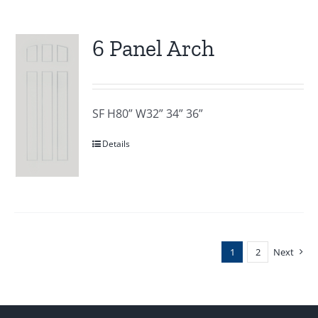
6 Panel Arch
SF H80” W32” 34” 36”
Details
1
2
Next