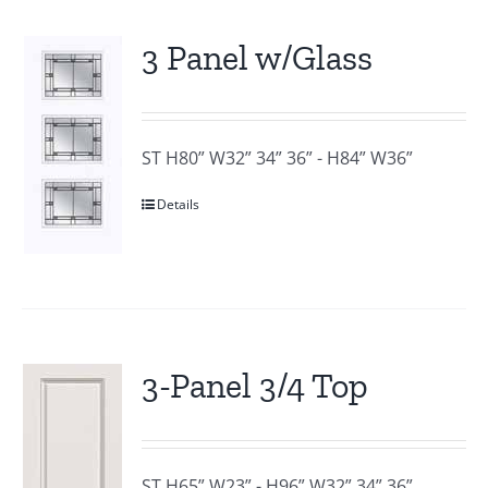
3 Panel w/Glass
ST H80” W32” 34” 36” - H84” W36”
Details
3-Panel 3/4 Top
ST H65” W23” - H96” W32” 34” 36”