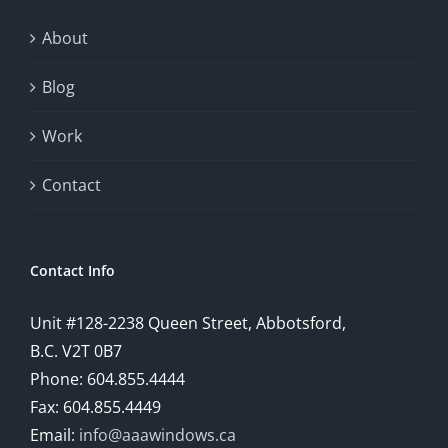
gambling
About
and
Blog
the
Work
exciting
opportunities
Contact
it
presents.
Contact Info
Introduction
Unit #128-2238 Queen Street, Abbotsford,
B.C. V2T 0B7
to
Phone: 604.855.4444
Fax: 604.855.4449
Unlimluck:
Email:
info@aaawindows.ca