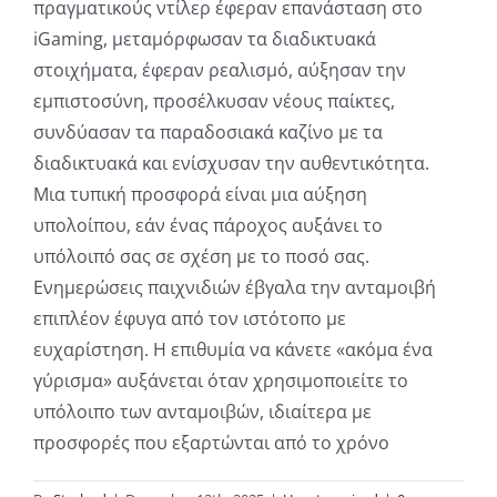
πραγματικούς ντίλερ έφεραν επανάσταση στο
casino
iGaming, μεταμόρφωσαν τα διαδικτυακά
games
στοιχήματα, έφεραν ρεαλισμό, αύξησαν την
and
εμπιστοσύνη, προσέλκυσαν νέους παίκτες,
συνδύασαν τα παραδοσιακά καζίνο με τα
slots.
διαδικτυακά και ενίσχυσαν την αυθεντικότητα.
This
Μια τυπική προσφορά είναι μια αύξηση
υπολοίπου, εάν ένας πάροχος αυξάνει το
article
υπόλοιπό σας σε σχέση με το ποσό σας.
delves
Ενημερώσεις παιχνιδιών έβγαλα την ανταμοιβή
into
επιπλέον έφυγα από τον ιστότοπο με
ευχαρίστηση. Η επιθυμία να κάνετε «ακόμα ένα
the
γύρισμα» αυξάνεται όταν χρησιμοποιείτε το
fascinating
υπόλοιπο των ανταμοιβών, ιδιαίτερα με
intersection
προσφορές που εξαρτώνται από το χρόνο
of