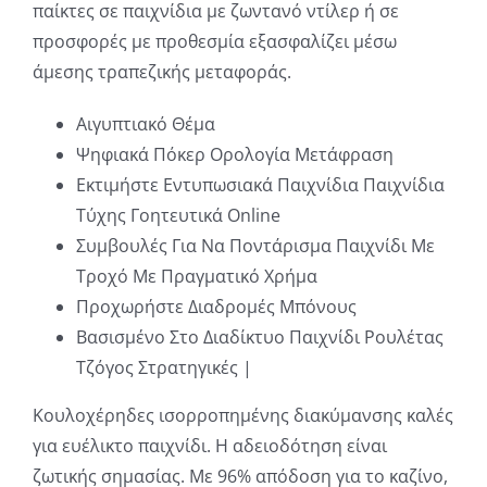
παίκτες σε παιχνίδια με ζωντανό ντίλερ ή σε
προσφορές με προθεσμία εξασφαλίζει μέσω
άμεσης τραπεζικής μεταφοράς.
Αιγυπτιακό Θέμα
Ψηφιακά Πόκερ Ορολογία Μετάφραση
Εκτιμήστε Εντυπωσιακά Παιχνίδια Παιχνίδια
Τύχης Γοητευτικά Online
Συμβουλές Για Να Ποντάρισμα Παιχνίδι Με
Τροχό Με Πραγματικό Χρήμα
Προχωρήστε Διαδρομές Μπόνους
Βασισμένο Στο Διαδίκτυο Παιχνίδι Ρουλέτας
Τζόγος Στρατηγικές |
Κουλοχέρηδες ισορροπημένης διακύμανσης καλές
για ευέλικτο παιχνίδι. Η αδειοδότηση είναι
ζωτικής σημασίας. Με 96% απόδοση για το καζίνο,