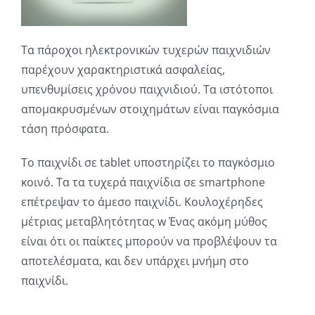
Τα πάροχοι ηλεκτρονικών τυχερών παιχνιδιών
παρέχουν χαρακτηριστικά ασφαλείας,
υπενθυμίσεις χρόνου παιχνιδιού. Τα ιστότοποι
απομακρυσμένων στοιχημάτων είναι παγκόσμια
τάση πρόσφατα.
Το παιχνίδι σε tablet υποστηρίζει το παγκόσμιο
κοινό. Τα τα τυχερά παιχνίδια σε smartphone
επέτρεψαν το άμεσο παιχνίδι. Κουλοχέρηδες
μέτριας μεταβλητότητας w Ένας ακόμη μύθος
είναι ότι οι παίκτες μπορούν να προβλέψουν τα
αποτελέσματα, και δεν υπάρχει μνήμη στο
παιχνίδι.