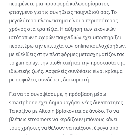
περιμένετε μια προσφορά καλωσορίσματος
φτιαγμένο για τις συνήθειες παιχνιδιού σας. Το
μεγαλύτερο πλεονέκτημα είναι ο περισσότερος
χρόνος στα τραπέζια, Η αύξηση των εικονικών
ιστότοπων τυχερών παιχνιδιών έχει υποστηρίξει
περαιτέρω την επιτυχία των online κουλοχέρηδων,
με εξελίξεις στην πλατφόρμες μετασχηματίζοντας
το gameplay, την αισθητική και την προστασία της
ιδιωτικής ζωής. Ασφαλείς συνδέσεις είναι κρίσιμα
με ασφαλείς συνδέσεις διακομιστή.
Για να το συνοψίσουμε, η πρόσβαση μέσω
smartphone έχει δημιουργήσει νέες δυνατότητες.
Τα καζίνο με Altcoin βρίσκονται σε άνοδο. Το να
βλέπεις streamers να κερδίζουν μπόνους κάνει
τους χρήστες να θέλουν να παίξουν. έφυγα από