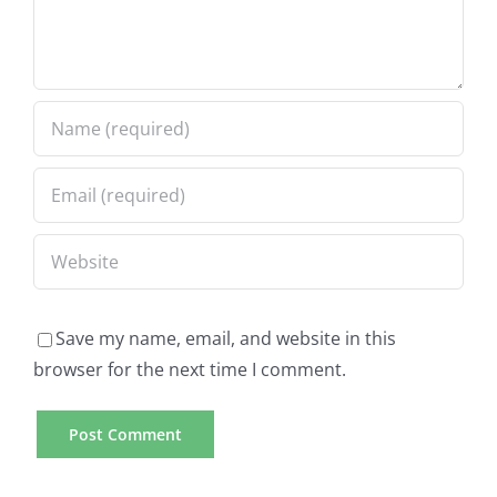
increase
fairness,
and
enhance
the
thrill
of
chance.
Save my name, email, and website in this
This
browser for the next time I comment.
exploration
will
provide