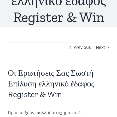
ελληνικό έδαφος
Register & Win
Previous
Next
Οι Ερωτήσεις Σας Σωστή
Επίλυση ελληνικό έδαφος
Register & Win
Πριν παίξουν, πολλοί στοιχηματιστές