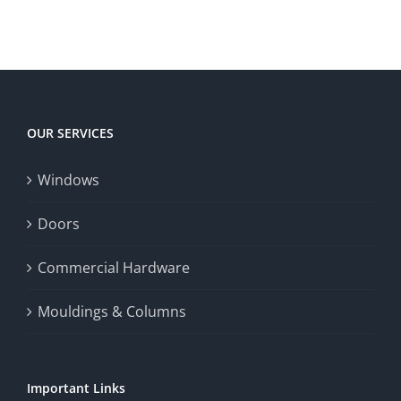
a
comprehensive
understanding
of
OUR SERVICES
how
Windows
technology
is
Doors
reshaping
Commercial Hardware
the
Mouldings & Columns
world
of
online
Important Links