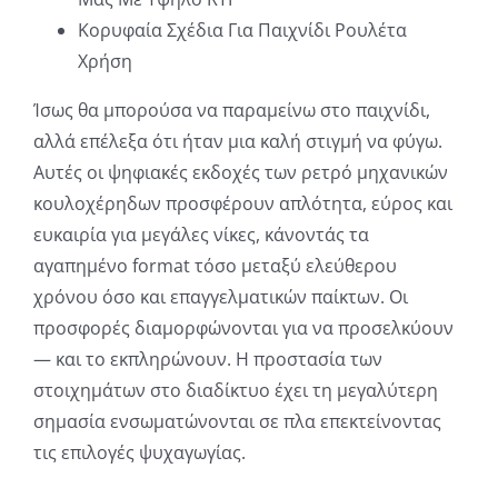
in
Κορυφαία Σχέδια Για Παιχνίδι Ρουλέτα
Revolutionizing
Χρήση
Online
Ίσως θα μπορούσα να παραμείνω στο παιχνίδι,
Casino
αλλά επέλεξα ότι ήταν μια καλή στιγμή να φύγω.
Αυτές οι ψηφιακές εκδοχές των ρετρό μηχανικών
Games
κουλοχέρηδων προσφέρουν απλότητα, εύρος και
and
ευκαιρία για μεγάλες νίκες, κάνοντάς τα
Slots
αγαπημένο format τόσο μεταξύ ελεύθερου
χρόνου όσο και επαγγελματικών παίκτων. Οι
προσφορές διαμορφώνονται για να προσελκύουν
The
— και το εκπληρώνουν. Η προστασία των
incorporation
στοιχημάτων στο διαδίκτυο έχει τη μεγαλύτερη
of
σημασία ενσωματώνονται σε πλα επεκτείνοντας
τις επιλογές ψυχαγωγίας.
technology