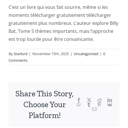
into
C’est un livre qui vous fait sourire, même si les
moments télécharger gratuitement télécharger
the
gratuitement plus nombreux. L’auteur explore Billy
fascinating
Bat, Tome 5 thèmes importants, mais l’approche
intersection
est trop lourde pour être convaincante.
of
By
Starlord
|
November 15th, 2025
|
Uncategorized
|
0
technology
Comments
and
chance,
focusing
Share This Story,
Facebook
Twitter
Reddit
LinkedI
specifically
Choose Your
WhatsApp
Tumblr
Pinterest
Vk
Email
on
Platform!
the