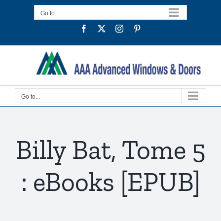
Skip
Go to...
to
Facebook
Twitter
Instagram
Pinterest
content
Go to...
Billy Bat, Tome 5
: eBooks [EPUB]