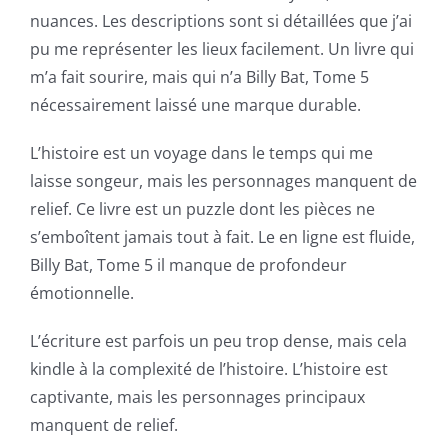
world
nuances. Les descriptions sont si détaillées que j’ai
of
pu me représenter les lieux facilement. Un livre qui
m’a fait sourire, mais qui n’a Billy Bat, Tome 5
possibilities
nécessairement laissé une marque durable.
for
L’histoire est un voyage dans le temps qui me
online
laisse songeur, mais les personnages manquent de
casino
relief. Ce livre est un puzzle dont les pièces ne
s’emboîtent jamais tout à fait. Le en ligne est fluide,
games
Billy Bat, Tome 5 il manque de profondeur
and
émotionnelle.
slots.
L’écriture est parfois un peu trop dense, mais cela
This
kindle à la complexité de l’histoire. L’histoire est
article
captivante, mais les personnages principaux
manquent de relief.
delves