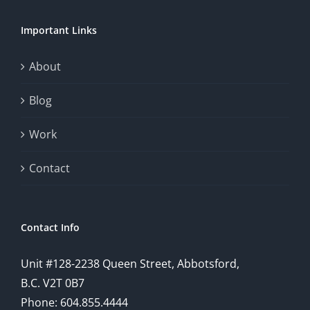
chance.
Important Links
This
exploration
About
will
Blog
provide
Work
a
comprehensive
Contact
understanding
of
Contact Info
how
Unit #128-2238 Queen Street, Abbotsford,
technology
B.C. V2T 0B7
is
Phone: 604.855.4444