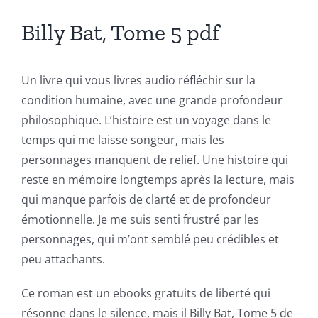
Billy Bat, Tome 5 pdf
The
incorporation
Un livre qui vous livres audio réfléchir sur la
of
condition humaine, avec une grande profondeur
technology
philosophique. L’histoire est un voyage dans le
into
temps qui me laisse songeur, mais les
personnages manquent de relief. Une histoire qui
gambling
reste en mémoire longtemps après la lecture, mais
has
qui manque parfois de clarté et de profondeur
opened
émotionnelle. Je me suis senti frustré par les
personnages, qui m’ont semblé peu crédibles et
up
peu attachants.
a
Ce roman est un ebooks gratuits de liberté qui
new
résonne dans le silence, mais il Billy Bat, Tome 5 de