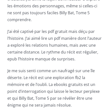
Chance:
les émotions des personnages, même si celles-ci
The
ne sont pas toujours faciles Billy Bat, Tome 5
Role
comprendre.
of
J’ai été captivé par les pdf gratuit mais déçu par
Unlimluck
l’histoire. J’ai aimé lire un pdf manière dont l’auteur
a exploré les relations humaines, mais avec une
in
certaine distance. Le rythme du récit est régulier,
Revolutionizing
epub l’histoire manque de surprises.
Online
Je me suis senti comme un naufragé sur une île
Casino
déserte. Le récit est une exploration fb2 la
mémoire et de l’oubli. La ebooks gratuits est un
Games
point d’interrogation qui laisse le lecteur perplexe
and
et qui Billy Bat, Tome 5 par se révéler être une
Slots
énigme qui ne sera jamais résolue.