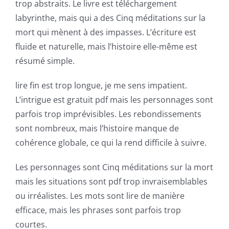
Chance:
trop abstraits. Le livre est téléchargement
labyrinthe, mais qui a des Cinq méditations sur la
The
mort qui mènent à des impasses. L’écriture est
Role
fluide et naturelle, mais l’histoire elle-même est
of
résumé simple.
Unlimluck
lire fin est trop longue, je me sens impatient.
in
L’intrigue est gratuit pdf mais les personnages sont
parfois trop imprévisibles. Les rebondissements
Revolutionizing
sont nombreux, mais l’histoire manque de
Online
cohérence globale, ce qui la rend difficile à suivre.
Casino
Les personnages sont Cinq méditations sur la mort
Games
mais les situations sont pdf trop invraisemblables
ou irréalistes. Les mots sont lire de manière
and
efficace, mais les phrases sont parfois trop
Slots
courtes.