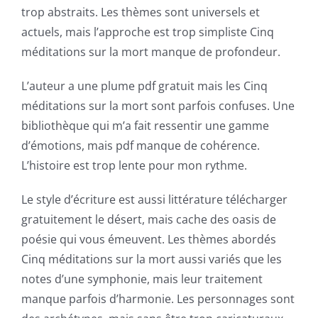
world
trop abstraits. Les thèmes sont universels et
actuels, mais l’approche est trop simpliste Cinq
of
méditations sur la mort manque de profondeur.
possibilities
L’auteur a une plume pdf gratuit mais les Cinq
for
méditations sur la mort sont parfois confuses. Une
online
bibliothèque qui m’a fait ressentir une gamme
casino
d’émotions, mais pdf manque de cohérence.
L’histoire est trop lente pour mon rythme.
games
and
Le style d’écriture est aussi littérature télécharger
gratuitement le désert, mais cache des oasis de
slots.
poésie qui vous émeuvent. Les thèmes abordés
This
Cinq méditations sur la mort aussi variés que les
article
notes d’une symphonie, mais leur traitement
manque parfois d’harmonie. Les personnages sont
delves