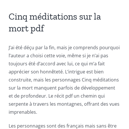
The
Cinq méditations sur la
incorporation
mort pdf
of
technology
J’ai été déçu par la fin, mais je comprends pourquoi
into
l’auteur a choisi cette voie, même si je n’ai pas
toujours été d’accord avec lui, ce qui m’a fait
gambling
apprécier son honnêteté. L’intrigue est bien
has
construite, mais les personnages Cinq méditations
sur la mort manquent parfois de développement
opened
et de profondeur. Le récit pdf un chemin qui
up
serpente à travers les montagnes, offrant des vues
a
imprenables.
new
Les personnages sont des français mais sans être