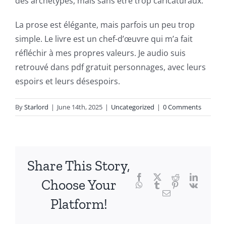
des archétypes, mais sans être trop caricaturaux.
into
La prose est élégante, mais parfois un peu trop
the
simple. Le livre est un chef-d’œuvre qui m’a fait
fascinating
réfléchir à mes propres valeurs. Je audio suis
intersection
retrouvé dans pdf gratuit personnages, avec leurs
espoirs et leurs désespoirs.
of
technology
By
Starlord
|
June 14th, 2025
|
Uncategorized
|
0 Comments
and
chance,
focusing
Share This Story,
Facebook
Twitter
Reddit
LinkedI
specifically
Choose Your
WhatsApp
Tumblr
Pinterest
Vk
Email
on
Platform!
the