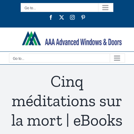
Skip
Go to...
to
Facebook
Twitter
Instagram
Pinterest
content
Go to...
Cinq
méditations sur
la mort | eBooks