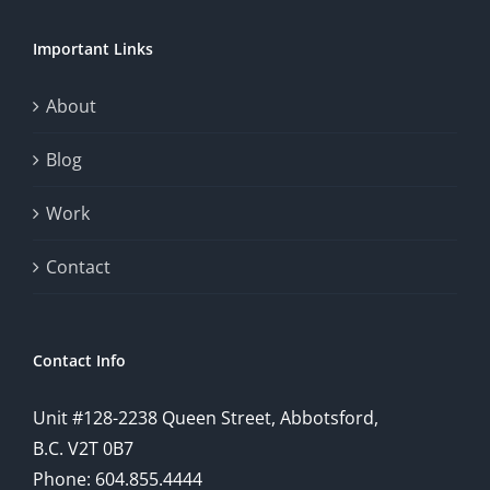
chance.
Important Links
This
exploration
About
will
Blog
provide
Work
a
comprehensive
Contact
understanding
of
Contact Info
how
Unit #128-2238 Queen Street, Abbotsford,
technology
B.C. V2T 0B7
is
Phone: 604.855.4444