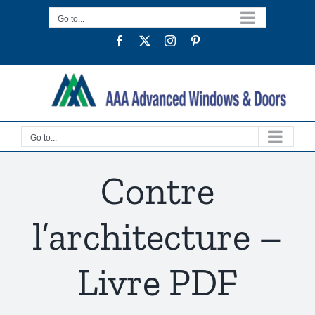
Skip
Go to...
to
Facebook
Twitter
Instagram
Pinterest
content
Go to...
Contre
l’architecture –
Livre PDF