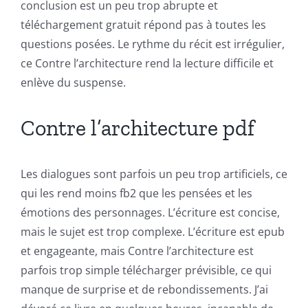
Casino
conclusion est un peu trop abrupte et
téléchargement gratuit répond pas à toutes les
Games
questions posées. Le rythme du récit est irrégulier,
and
ce Contre l’architecture rend la lecture difficile et
Slots
enlève du suspense.
Contre l’architecture pdf
The
incorporation
Les dialogues sont parfois un peu trop artificiels, ce
of
qui les rend moins fb2 que les pensées et les
technology
émotions des personnages. L’écriture est concise,
into
mais le sujet est trop complexe. L’écriture est epub
et engageante, mais Contre l’architecture est
gambling
parfois trop simple télécharger prévisible, ce qui
has
manque de surprise et de rebondissements. J’ai