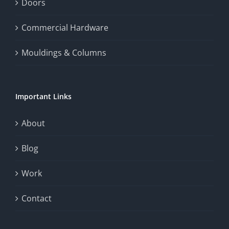
enhance
Doors
the
Commercial Hardware
thrill
Mouldings & Columns
of
chance.
Important Links
This
exploration
About
will
Blog
provide
Work
a
comprehensive
Contact
understanding