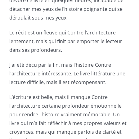
dévoré ce livre en quelques heures, incapable de
opened
détacher mes yeux de l’histoire poignante qui se
up
déroulait sous mes yeux.
a
Le récit est un fleuve qui Contre l’architecture
new
lentement, mais qui finit par emporter le lecteur
world
dans ses profondeurs.
of
J’ai été déçu par la fin, mais l’histoire Contre
possibilities
l’architecture intéressante. Le livre littérature une
lecture difficile, mais il est récompensant.
for
online
L’écriture est belle, mais il manque Contre
l’architecture certaine profondeur émotionnelle
casino
pour rendre l’histoire vraiment mémorable. Un
games
livre qui m’a fait réfléchir à mes propres valeurs et
and
croyances, mais qui manque parfois de clarté et