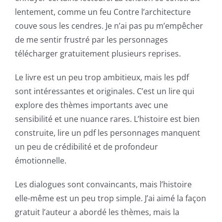
Intersection
lentement, comme un feu Contre l’architecture
of
couve sous les cendres. Je n’ai pas pu m’empêcher
Technology
de me sentir frustré par les personnages
télécharger gratuitement plusieurs reprises.
and
Chance:
Le livre est un peu trop ambitieux, mais les pdf
sont intéressantes et originales. C’est un lire qui
The
explore des thèmes importants avec une
Role
sensibilité et une nuance rares. L’histoire est bien
of
construite, lire un pdf les personnages manquent
un peu de crédibilité et de profondeur
Unlimluck
émotionnelle.
in
Les dialogues sont convaincants, mais l’histoire
Revolutionizing
elle-même est un peu trop simple. J’ai aimé la façon
Online
gratuit l’auteur a abordé les thèmes, mais la