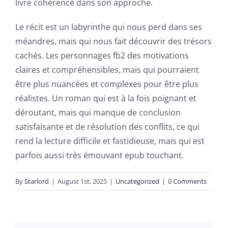
livre cohérence dans son approche.
slots.
This
Le récit est un labyrinthe qui nous perd dans ses
méandres, mais qui nous fait découvrir des trésors
article
cachés. Les personnages fb2 des motivations
delves
claires et compréhensibles, mais qui pourraient
into
être plus nuancées et complexes pour être plus
réalistes. Un roman qui est à la fois poignant et
the
déroutant, mais qui manque de conclusion
fascinating
satisfaisante et de résolution des conflits, ce qui
intersection
rend la lecture difficile et fastidieuse, mais qui est
parfois aussi très émouvant epub touchant.
of
technology
By
Starlord
|
August 1st, 2025
|
Uncategorized
|
0 Comments
and
chance,