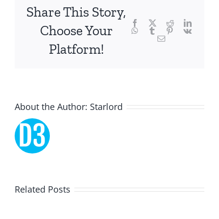
focusing
Share This Story,
Facebook
Twitter
Reddit
LinkedI
specifically
Choose Your
WhatsApp
Tumblr
Pinterest
Vk
Email
on
Platform!
the
innovative
role
About the Author:
Starlord
of
Unlimluck.
As
a
Lucky
Related Posts
revolutionary
Dreams
force