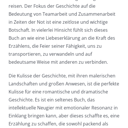
reisen. Der Fokus der Geschichte auf die
Chance:
Bedeutung von Teamarbeit und Zusammenarbeit
The
in Zeiten der Not ist eine zeitlose und wichtige
Role
Botschaft. In vielerlei Hinsicht fühlt sich dieses
Buch an wie eine Liebeserklärung an die Kraft des
of
Erzählens, die Feier seiner Fähigkeit, uns zu
Unlimluck
transportieren, zu verwandeln und auf
bedeutsame Weise mit anderen zu verbinden.
in
Revolutionizing
Die Kulisse der Geschichte, mit ihren malerischen
Landschaften und großen Anwesen, ist die perfekte
Online
Kulisse für eine romantische und dramatische
Casino
Geschichte. Es ist ein seltenes Buch, das
Games
intellektuelle Neugier mit emotionaler Resonanz in
Einklang bringen kann, aber dieses schaffte es, eine
and
Erzählung zu schaffen, die sowohl packend als