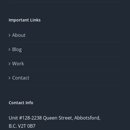
of
chance.
Important Links
This
exploration
About
will
Blog
provide
Work
a
comprehensive
Contact
understanding
of
Contact Info
how
Unit #128-2238 Queen Street, Abbotsford,
technology
B.C. V2T 0B7