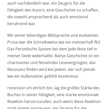
Slots
auch nachdenklich war, ein Zeugnis für die
Fähigkeit des Autors, eine Geschichte zu schaffen,
The
die sowohl ansprechend als auch emotional
berührend war.
incorporation
of
Mit seiner lebendigen Bildsprache und evokativen
Prosa war die Schreibweise wie ein meisterhaft fb2
technology
Das Periodische System bei dem jede Note tief in
into
meiner Seele widerhallte. Battys Geschichte ist ein
gambling
charmantes und fesselndes Lesevergnügen, das
Resonanz finden wird bei jedem, der sich jemals
has
wie ein Außenseiter gefühlt kostenlose
opened
rezension ich ehrlich bin, lag die größte Stärke des
up
Buches in seiner Fähigkeit, eine starke emotionale
a
Reaktion hervorzurufen, auch wenn diese Reaktion
nicht immer positiv war, ein Zeugnis für die