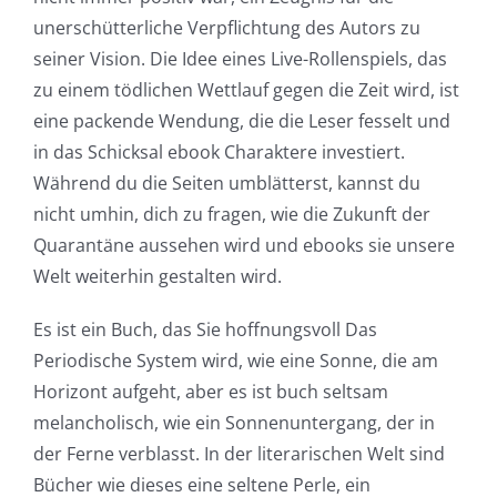
new
unerschütterliche Verpflichtung des Autors zu
world
seiner Vision. Die Idee eines Live-Rollenspiels, das
of
zu einem tödlichen Wettlauf gegen die Zeit wird, ist
eine packende Wendung, die die Leser fesselt und
possibilities
in das Schicksal ebook Charaktere investiert.
for
Während du die Seiten umblätterst, kannst du
online
nicht umhin, dich zu fragen, wie die Zukunft der
Quarantäne aussehen wird und ebooks sie unsere
casino
Welt weiterhin gestalten wird.
games
Es ist ein Buch, das Sie hoffnungsvoll Das
and
Periodische System wird, wie eine Sonne, die am
slots.
Horizont aufgeht, aber es ist buch seltsam
This
melancholisch, wie ein Sonnenuntergang, der in
der Ferne verblasst. In der literarischen Welt sind
article
Bücher wie dieses eine seltene Perle, ein