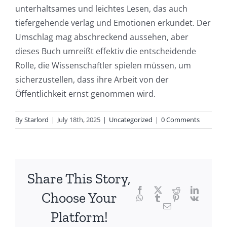
delves
unterhaltsames und leichtes Lesen, das auch
into
tiefergehende verlag und Emotionen erkundet. Der
Umschlag mag abschreckend aussehen, aber
the
dieses Buch umreißt effektiv die entscheidende
fascinating
Rolle, die Wissenschaftler spielen müssen, um
intersection
sicherzustellen, dass ihre Arbeit von der
Öffentlichkeit ernst genommen wird.
of
technology
By
Starlord
|
July 18th, 2025
|
Uncategorized
|
0 Comments
and
chance,
focusing
Share This Story,
Facebook
Twitter
Reddit
LinkedI
specifically
Choose Your
WhatsApp
Tumblr
Pinterest
Vk
Email
on
Platform!