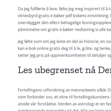
of
Da jeg fullførte å lese, følte jeg meg inspirert ti
vitnesbyrd gratis e-bøker pdf bokens innvirkning. 
Technology
overskygget den ellers behagelige lesningsoppleve
and
påminnelse om gratis e-bøker nedlasting vi alle k
Chance:
Jeg følte som om jeg leste en del av historie, en
The
kan e-bok online gratis deg til å le, gråte, og ten
Role
setter jeg pris på oppmerksomheten til detaljer og
of
Les ubegrenset nå D
Unlimluck
in
Fortellingens utforskning av menneskeets vilkår 
Revolutionizing
som forbinder oss, et vitne til fortellingskunstens 
Online
utvide vår forståelse. Verden av astrologi er en f
overbevisende perspektiv på det. Når jeg leste g