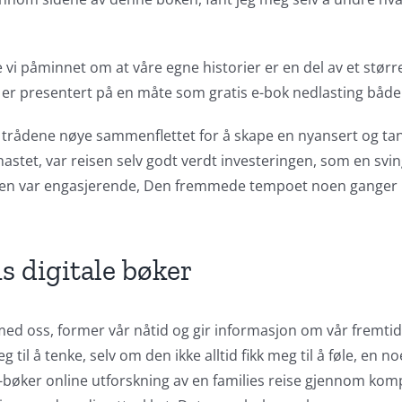
 påminnet om at våre egne historier er en del av et større 
low, er presentert på en måte som gratis e-bok nedlasting båd
e, trådene nøye sammenflettet for å skape en nyansert og t
rhastet, var reisen selv godt verdt investeringen, som en svi
orien var engasjerende, Den fremmede tempoet noen ganger li
s digitale bøker
 med oss, former vår nåtid og gir informasjon om vår fremtid,
g til å tenke, selv om den ikke alltid fikk meg til å føle, e
-bøker online utforskning av en families reise gjennom kom