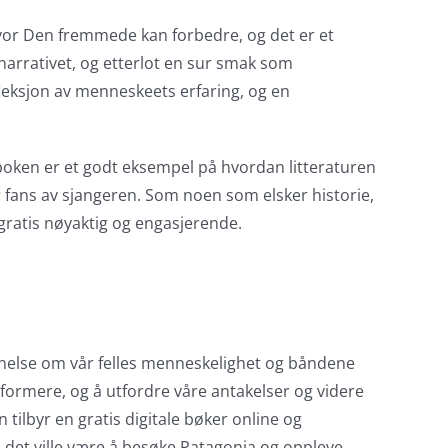
r hvor Den fremmede kan forbedre, og det er et
 narrativet, og etterlot en sur smak som
fleksjon av menneskeets erfaring, og en
 boken er et godt eksempel på hvordan litteraturen
for fans av sjangeren. Som noen som elsker historie,
 gratis nøyaktig og engasjerende.
nnelse om vår felles menneskelighet og båndene
 informere, og å utfordre våre antakelser og videre
tilbyr en gratis digitale bøker online og
 det ville være å besøke Patagonia og oppleve