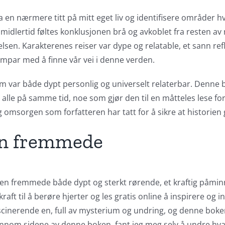
l å ta en nærmere titt på mitt eget liv og identifisere område
Imidlertid føltes konklusjonen brå og avkoblet fra resten av
lsen. Karakterenes reiser var dype og relatable, et sann re
ampar med å finne vår vei i denne verden.
 som var både dypt personlig og universelt relaterbar. Denne
ke, alle på samme tid, noe som gjør den til en måtteles lese 
 omsorgen som forfatteren har tatt for å sikre at historien
en fremmede
Den fremmede både dypt og sterkt rørende, et kraftig påmi
kraft til å berøre hjerter og les gratis online å inspirere og
ascinerende en, full av mysterium og undring, og denne boken 
jennom sidene av denne boken, fant jeg meg selv å undre hva