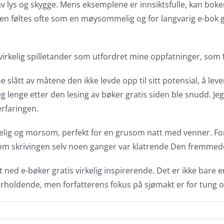
lys og skygge. Mens eksemplene er innsiktsfulle, kan bokens r
oken føltes ofte som en møysommelig og for langvarig e-bok 
irkelig spilletander som utfordret mine oppfatninger, som f
e slått av måtene den ikke levde opp til sitt potensial, å leve
ge etter den lesing av bøker gratis siden ble snudd. Jeg fan
erfaringen.
ig og morsom, perfekt for en grusom natt med venner. Forfa
 om skrivingen selv noen ganger var klatrende Den fremmede
ned e-bøker gratis virkelig inspirerende. Det er ikke bare en 
erholdende, men forfatterens fokus på sjømakt er for tung og