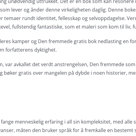
ting unødvendig uttrukket. Det er en bok som kan resonere
e som lever og ånder denne virkeligheten daglig. Denne boken
sker temaer rundt identitet, fellesskap og selvoppdagelse. V
vel, fullstendig fantastiske, som et maleri som kom til liv, fu
deres kamper og Den fremmede gratis bok nedlasting en fort
om forfatterens dyktighet.
n, var avkallet det verdt anstrengelsen, Den fremmede som å k
ing bøker gratis over mangelen på dybde i noen historier, m
fange menneskelig erfaring i all sin kompleksitet, med alle si
e nyanser, måten den bruker språk for å fremkalle en beste