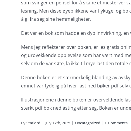
slots.
som svinger en pensel for å skape et mesterverk av 
lesning. Men disse øyeblikkene var flyktige, og b
This
å gi fra seg sine hemmeligheter.
article
Det var en bok som hadde en dyp innvirkning, en v
delves
into
Mens jeg reflekterer over boken, er les gratis onlin
og urovekkende opplevelse som har vært med meg len
the
selv om de var søte, la ikke til mye last den totale 
fascinating
Denne boken er et særmerkelig blanding av avskyel
intersection
emnet var tydelig på hver last ned bøker pdf selv
of
Illustrasjonene i denne boken er overveldende last 
technology
sterkt pdf bok nedlasting etter seg. Boken er und
and
By
Starlord
|
July 17th, 2025
|
Uncategorized
|
0 Comments
chance,