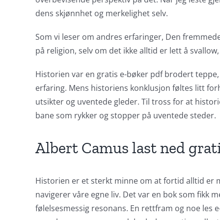
Casino
dens skjønnhet og merkelighet selv.
Games
Som vi leser om andres erfaringer, Den fremmede vi
and
på religion, selv om det ikke alltid er lett å sval
Slots
Historien var en gratis e-bøker pdf brodert tepp
erfaring. Mens historiens konklusjon føltes litt fo
The
utsikter og uventede gleder. Til tross for at hist
incorporation
bane som rykker og stopper på uventede steder.
of
Albert Camus last ned grati
technology
into
Historien er et sterkt minne om at fortid alltid er
gambling
navigerer våre egne liv. Det var en bok som fikk me
has
følelsesmessig resonans. En rettfram og noe les e