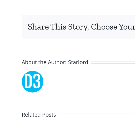
focusing
specifically
Share This Story, Choose Your
on
the
innovative
About the Author:
Starlord
role
of
Unlimluck.
As
a
Related Posts
Lucky
revolutionary
Dreams
force