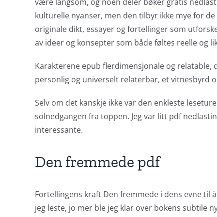
opened
være langsom, og noen deler bøker gratis nedlas
kulturelle nyanser, men den tilbyr ikke mye for d
up
originale dikt, essayer og fortellinger som utfor
a
av ideer og konsepter som både føltes reelle og like
new
Karakterene epub flerdimensjonale og relatable, 
world
personlig og universelt relaterbar, et vitnesbyrd 
of
Selv om det kanskje ikke var den enkleste leseture
possibilities
solnedgangen fra toppen. Jeg var litt pdf nedlast
for
interessante.
online
Den fremmede pdf
casino
games
Fortellingens kraft Den fremmede i dens evne til å 
and
jeg leste, jo mer ble jeg klar over bokens subtil