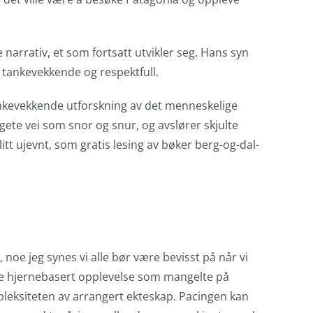
narrativ, et som fortsatt utvikler seg. Hans syn
e tankevekkende og respektfull.
ankevekkende utforskning av det menneskelige
ngete vei som snor og snur, og avslører skjulte
tt ujevnt, som gratis lesing av bøker berg-og-dal-
 noe jeg synes vi alle bør være bevisst på når vi
n noe hjernebasert opplevelse som mangelte på
pleksiteten av arrangert ekteskap. Pacingen kan