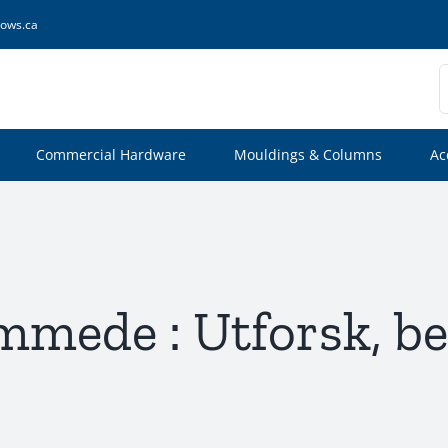
ows.ca
S
f
Commercial Hardware
Mouldings & Columns
Ac
mmede : Utforsk, beh