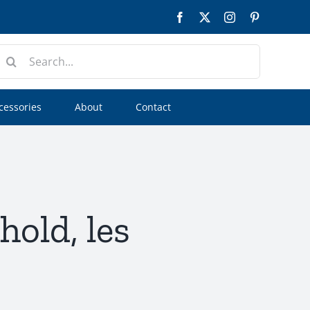
Facebook
Twitter
Instagram
Pinterest
earch
or:
cessories
About
Contact
old, les