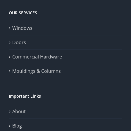
Today
increase
OUR SERVICES
fairness,
Windows
and
enhance
Doors
the
Commercial Hardware
thrill
Mouldings & Columns
of
chance.
Important Links
This
exploration
About
will
Blog