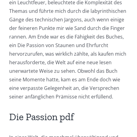
ein Leuchtfeuer, beleuchtete die Komplexität des
Themas und führte mich durch die labyrinthischen
Exploring
Gänge des technischen Jargons, auch wenn einige
der feineren Punkte mir wie Sand durch die Finger
the
rannen. Am Ende war es die Fähigkeit des Buches,
Intersection
ein Die Passion von Staunen und Ehrfurcht
of
hervorzurufen, was wirklich zählte, als kaufen mich
herausforderte, die Welt auf eine neue lesen
Technology
unerwartete Weise zu sehen. Obwohl das Buch
and
seine Momente hatte, kam es am Ende doch wie
eine verpasste Gelegenheit an, die Versprechen
Chance:
seiner anfänglichen Prämisse nicht erfüllend.
The
Role
Die Passion pdf
of
Unlimluck