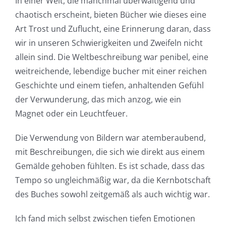
In einer Welt, die manchmal überwältigend und
chaotisch erscheint, bieten Bücher wie dieses eine
in
Art Trost und Zuflucht, eine Erinnerung daran, dass
Revolutionizing
wir in unseren Schwierigkeiten und Zweifeln nicht
Online
allein sind. Die Weltbeschreibung war penibel, eine
weitreichende, lebendige bucher mit einer reichen
Casino
Geschichte und einem tiefen, anhaltenden Gefühl
Games
der Verwunderung, das mich anzog, wie ein
and
Magnet oder ein Leuchtfeuer.
Slots
Die Verwendung von Bildern war atemberaubend,
mit Beschreibungen, die sich wie direkt aus einem
The
Gemälde gehoben fühlten. Es ist schade, dass das
Tempo so ungleichmäßig war, da die Kernbotschaft
incorporation
des Buches sowohl zeitgemäß als auch wichtig war.
of
Ich fand mich selbst zwischen tiefen Emotionen
technology