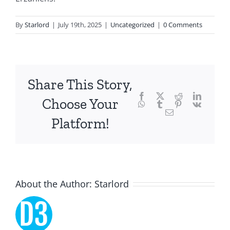
of
technology
By
Starlord
|
July 19th, 2025
|
Uncategorized
|
0 Comments
and
chance,
focusing
Share This Story,
Facebook
Twitter
Reddit
LinkedI
specifically
Choose Your
WhatsApp
Tumblr
Pinterest
Vk
Email
on
Platform!
the
innovative
role
About the Author:
Starlord
of
Unlimluck.