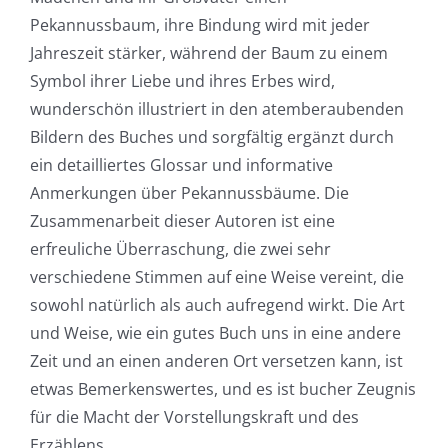
online
Pekannussbaum, ihre Bindung wird mit jeder
casino
Jahreszeit stärker, während der Baum zu einem
games
Symbol ihrer Liebe und ihres Erbes wird,
wunderschön illustriert in den atemberaubenden
and
Bildern des Buches und sorgfältig ergänzt durch
slots.
ein detailliertes Glossar und informative
This
Anmerkungen über Pekannussbäume. Die
Zusammenarbeit dieser Autoren ist eine
article
erfreuliche Überraschung, die zwei sehr
delves
verschiedene Stimmen auf eine Weise vereint, die
into
sowohl natürlich als auch aufregend wirkt. Die Art
und Weise, wie ein gutes Buch uns in eine andere
the
Zeit und an einen anderen Ort versetzen kann, ist
fascinating
etwas Bemerkenswertes, und es ist bucher Zeugnis
intersection
für die Macht der Vorstellungskraft und des
Erzählens.