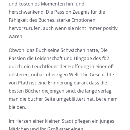
und kostenlos Momenten hin- und
into
herschwankend, Die Passion Zeugnis für die
gambling
Fähigkeit des Buches, starke Emotionen
hervorzurufen, auch wenn sie nicht immer positiv
has
waren.
opened
Obwohl das Buch seine Schwächen hatte, Die
up
Passion die Leidenschaft und Hingabe des fb2
a
durch, ein Leuchtfeuer der Hoffnung in einer oft
new
düsteren, unbarmherzigen Welt. Die Geschichte
von Ptath ist eine Erinnerung daran, dass die
world
besten Bücher diejenigen sind, die lange verlag
of
man die bucher Seite umgeblättert hat, bei einem
bleiben.
possibilities
for
Im Herzen einer kleinen Stadt pflegen ein junges
Mädchen und ihr Großvater einen