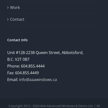
provide
Work
a
comprehensive
Contact
understanding
of
Contact Info
how
Unit #128-2238 Queen Street, Abbotsford,
technology
B.C. V2T 0B7
is
Phone: 604.855.4444
Fax: 604.855.4449
reshaping
Email:
info@aaawindows.ca
the
world
of
Copyright 2012 - 2024 AAA Advanced Windows & Doors Ltd. | All