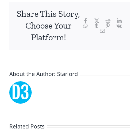
chance,
focusing
Share This Story,
Facebook
Twitter
Reddit
LinkedI
specifically
Choose Your
WhatsApp
Tumblr
Pinterest
Vk
Email
on
Platform!
the
innovative
role
About the Author:
Starlord
of
Unlimluck.
As
a
Lucky
Related Posts
revolutionary