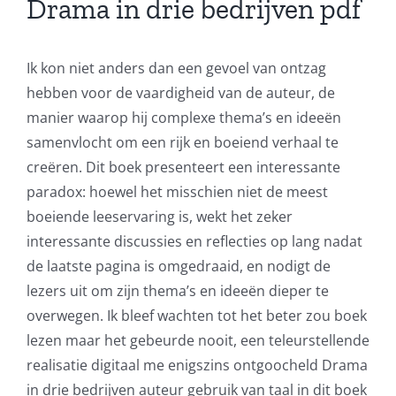
Drama in drie bedrijven pdf
Intersection
of
Ik kon niet anders dan een gevoel van ontzag
Technology
hebben voor de vaardigheid van de auteur, de
and
manier waarop hij complexe thema’s en ideeën
samenvlocht om een rijk en boeiend verhaal te
Chance:
creëren. Dit boek presenteert een interessante
The
paradox: hoewel het misschien niet de meest
Role
boeiende leeservaring is, wekt het zeker
interessante discussies en reflecties op lang nadat
of
de laatste pagina is omgedraaid, en nodigt de
Unlimluck
lezers uit om zijn thema’s en ideeën dieper te
overwegen. Ik bleef wachten tot het beter zou boek
in
lezen maar het gebeurde nooit, een teleurstellende
Revolutionizing
realisatie digitaal me enigszins ontgoocheld Drama
Online
in drie bedrijven auteur gebruik van taal in dit boek