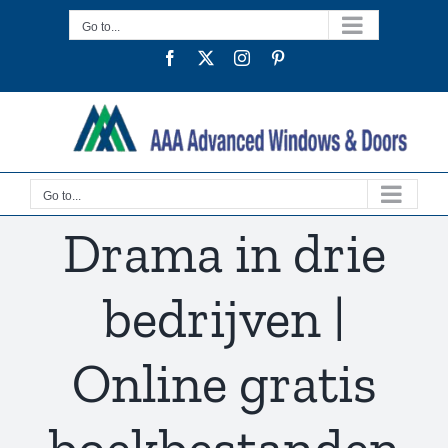
Skip
Go to...
to
Facebook
Twitter
Instagram
Pinterest
content
Go to...
Drama in drie
bedrijven |
Online gratis