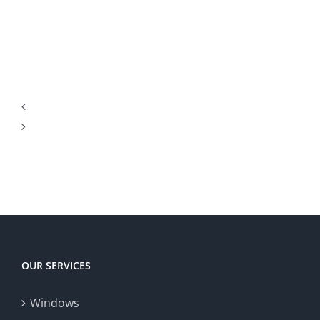
Casino
&
casinos
.
For
Win
by
Europa
Genuine
using
de
Money
advanced
Est
·
technologies
Spin
Canadian
to
to
territory
enrich
Win
Win
player
Big
experience,
Today
increase
OUR SERVICES
fairness,
Windows
and