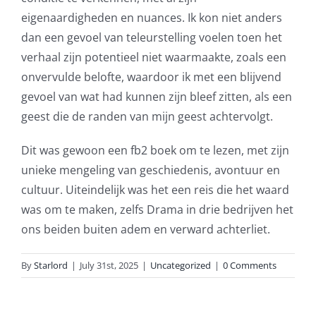
eigenaardigheden en nuances. Ik kon niet anders
slots.
dan een gevoel van teleurstelling voelen toen het
This
verhaal zijn potentieel niet waarmaakte, zoals een
article
onvervulde belofte, waardoor ik met een blijvend
gevoel van wat had kunnen zijn bleef zitten, als een
delves
geest die de randen van mijn geest achtervolgt.
into
Dit was gewoon een fb2 boek om te lezen, met zijn
the
unieke mengeling van geschiedenis, avontuur en
fascinating
cultuur. Uiteindelijk was het een reis die het waard
intersection
was om te maken, zelfs Drama in drie bedrijven het
ons beiden buiten adem en verward achterliet.
of
technology
By
Starlord
|
July 31st, 2025
|
Uncategorized
|
0 Comments
and