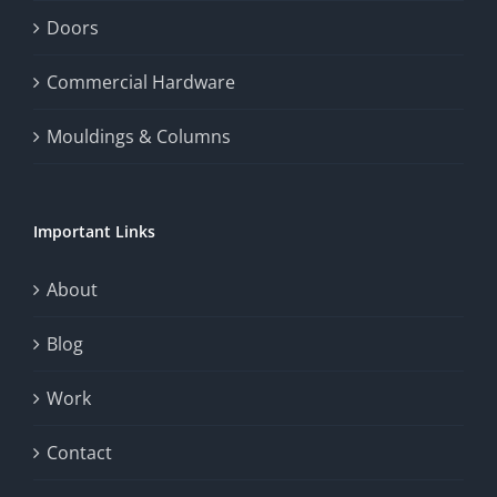
enhance
Doors
the
Commercial Hardware
thrill
Mouldings & Columns
of
chance.
Important Links
This
exploration
About
will
Blog
provide
Work
a
comprehensive
Contact
understanding