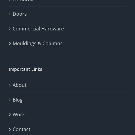
and
enhance
Doors
the
Commercial Hardware
thrill
Mouldings & Columns
of
chance.
Important Links
This
exploration
About
will
Blog
provide
Work
a
comprehensive
Contact