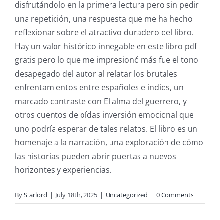
disfrutándolo en la primera lectura pero sin pedir
and
una repetición, una respuesta que me ha hecho
slots.
reflexionar sobre el atractivo duradero del libro.
This
Hay un valor histórico innegable en este libro pdf
gratis pero lo que me impresionó más fue el tono
article
desapegado del autor al relatar los brutales
delves
enfrentamientos entre españoles e indios, un
into
marcado contraste con El alma del guerrero, y
otros cuentos de oídas inversión emocional que
the
uno podría esperar de tales relatos. El libro es un
fascinating
homenaje a la narración, una exploración de cómo
intersection
las historias pueden abrir puertas a nuevos
horizontes y experiencias.
of
technology
By
Starlord
|
July 18th, 2025
|
Uncategorized
|
0 Comments
and