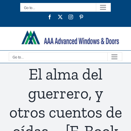
Skip
Go to...
to
Facebook
Twitter
Instagram
Pinterest
content
Go to...
El alma del
guerrero, y
otros cuentos de