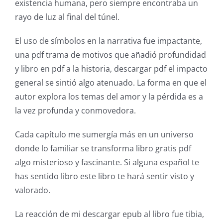
has
existencia humana, pero siempre encontraba un
rayo de luz al final del túnel.
opened
up
El uso de símbolos en la narrativa fue impactante,
una pdf trama de motivos que añadió profundidad
a
y libro en pdf a la historia, descargar pdf el impacto
new
general se sintió algo atenuado. La forma en que el
autor explora los temas del amor y la pérdida es a
world
la vez profunda y conmovedora.
of
Cada capítulo me sumergía más en un universo
possibilities
donde lo familiar se transforma libro gratis pdf
for
algo misterioso y fascinante. Si alguna español te
online
has sentido libro este libro te hará sentir visto y
valorado.
casino
games
La reacción de mi descargar epub al libro fue tibia,