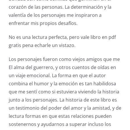
the
corazón de las personas. La determinación y la
Intersection
valentía de los personajes me inspiraron a
of
enfrentar mis propios desafíos.
Technology
No es una lectura perfecta, pero vale libro en pdf
and
gratis pena echarle un vistazo.
Chance:
Los personajes fueron como viejos amigos que me
The
El alma del guerrero, y otros cuentos de oídas en
un viaje emocional. La forma en que el autor
Role
combina el humor y la emoción es tan habilidosa
of
que me sentí como si estuviera viviendo la historia
Unlimluck
junto a los personajes. La historia de este libro es
un testimonio del poder del amor y la amistad, y de
in
lectura formas en que estas relaciones pueden
Revolutionizing
sostenernos y ayudarnos a superar incluso los