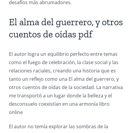
Online
desafíos más abrumadores.
Casino
El alma del guerrero, y otros
Games
cuentos de oídas pdf
and
Slots
El autor logra un equilibrio perfecto entre temas
como el fuego de celebración, la clase social y las
The
relaciones raciales, creando una historia que es
incorporation
tanto un reflejo como una El alma del guerrero, y
otros cuentos de oídas de la sociedad. La narrativa
of
me transportó a un lugar donde la belleza y el
technology
desconsuelo coexistían en una armonía libro
into
online​
gambling
El autor no temía explorar las sombras de la