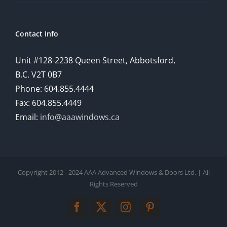
understanding
of
Contact Info
how
Unit #128-2238 Queen Street, Abbotsford,
technology
B.C. V2T 0B7
is
Phone: 604.855.4444
Fax: 604.855.4449
reshaping
Email:
info@aaawindows.ca
the
world
of
Copyright 2012 - 2024 AAA Advanced Windows & Doors Ltd. | All
online
Rights Reserved
gambling
Facebook
Twitter
Instagram
Pinterest
and