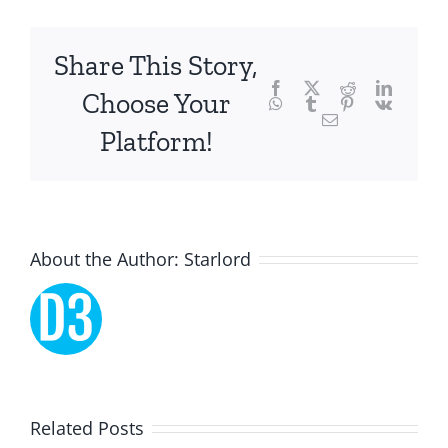
chance,
focusing
Share This Story,
Facebook
Twitter
Reddit
LinkedI
specifically
Choose Your
WhatsApp
Tumblr
Pinterest
Vk
Email
on
Platform!
the
innovative
role
About the Author:
Starlord
of
Unlimluck.
As
a
Lucky
Related Posts
revolutionary