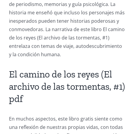
of
de periodismo, memorias y guía psicológica. La
historia me enseñó que incluso los personajes más
Technology
inesperados pueden tener historias poderosas y
and
conmovedoras. La narrativa de este libro El camino
Chance:
de los reyes (El archivo de las tormentas, #1)
entrelaza con temas de viaje, autodescubrimiento
The
y la condición humana.
Role
of
El camino de los reyes (El
Unlimluck
archivo de las tormentas, #1)
in
pdf
Revolutionizing
Online
En muchos aspectos, este libro gratis siente como
Casino
una reflexión de nuestras propias vidas, con todas