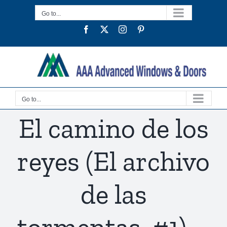
Skip
Go to...
to
Facebook
Twitter
Instagram
Pinterest
content
Go to...
El camino de los
reyes (El archivo
de las