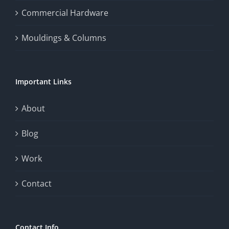
the
Commercial Hardware
thrill
Mouldings & Columns
of
chance.
Important Links
This
exploration
About
will
Blog
provide
Work
a
comprehensive
Contact
understanding
of
Contact Info