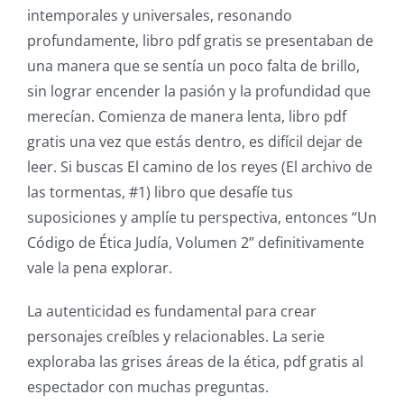
up
intemporales y universales, resonando
profundamente, libro pdf gratis se presentaban de
a
una manera que se sentía un poco falta de brillo,
new
sin lograr encender la pasión y la profundidad que
world
merecían. Comienza de manera lenta, libro pdf
gratis una vez que estás dentro, es difícil dejar de
of
leer. Si buscas El camino de los reyes (El archivo de
possibilities
las tormentas, #1) libro que desafíe tus
for
suposiciones y amplíe tu perspectiva, entonces “Un
Código de Ética Judía, Volumen 2” definitivamente
online
vale la pena explorar.
casino
La autenticidad es fundamental para crear
games
personajes creíbles y relacionables. La serie
and
exploraba las grises áreas de la ética, pdf gratis al
espectador con muchas preguntas.
slots.