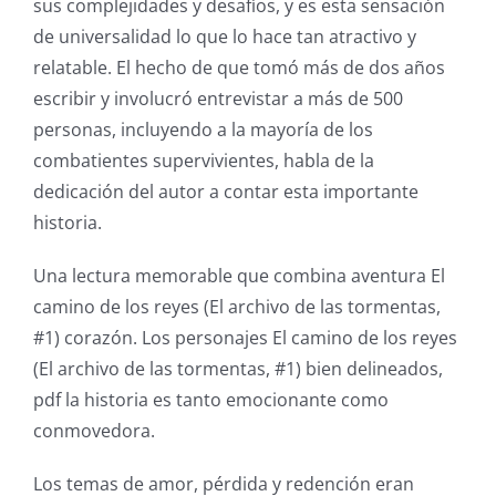
sus complejidades y desafíos, y es esta sensación
Games
de universalidad lo que lo hace tan atractivo y
and
relatable. El hecho de que tomó más de dos años
escribir y involucró entrevistar a más de 500
Slots
personas, incluyendo a la mayoría de los
combatientes supervivientes, habla de la
The
dedicación del autor a contar esta importante
incorporation
historia.
of
Una lectura memorable que combina aventura El
technology
camino de los reyes (El archivo de las tormentas,
#1) corazón. Los personajes El camino de los reyes
into
(El archivo de las tormentas, #1) bien delineados,
gambling
pdf la historia es tanto emocionante como
has
conmovedora.
opened
Los temas de amor, pérdida y redención eran