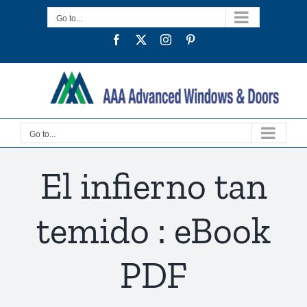
Skip
Go to...
to
Facebook
Twitter
Instagram
Pinterest
content
Go to...
El infierno tan
temido : eBook
PDF