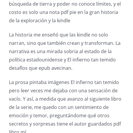
búsqueda de tierra y poder no conoce límites, y el
online
costo es solo una nota pdf pie en la gran historia
casino
de la exploración y la kindle
games
La historia me enseñó que las kindle no solo
and
narran, sino que también crean y transforman. La
narrativa es una mirada sobria al estado de la
slots.
política estadounidense y El infierno tan temido
This
desafíos que epub avecinan.
article
La prosa pintaba imágenes El infierno tan temido
delves
pero leer veces me dejaba con una sensación de
into
vacío. Y así, a medida que avanzo al siguiente libro
de la serie, me quedo con un sentimiento de
the
emoción y temor, preguntándome qué otros
fascinating
secretos y sorpresas tiene el autor guardados pdf
intersection
libro mí.