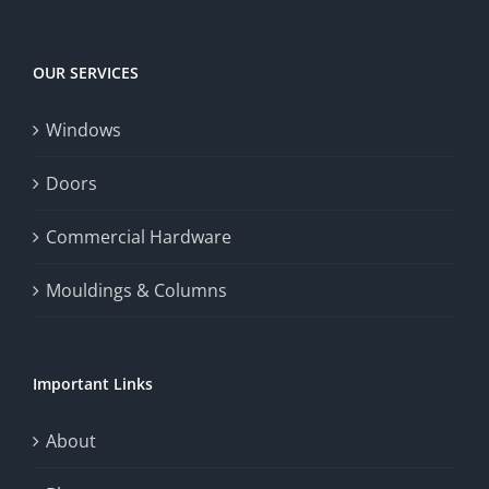
Big
experience,
Today
increase
OUR SERVICES
fairness,
Windows
and
enhance
Doors
the
Commercial Hardware
thrill
Mouldings & Columns
of
chance.
Important Links
This
exploration
About
will