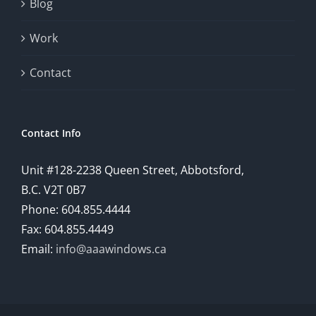
Blog
provide
Work
a
comprehensive
Contact
understanding
of
Contact Info
how
Unit #128-2238 Queen Street, Abbotsford,
technology
B.C. V2T 0B7
is
Phone: 604.855.4444
Fax: 604.855.4449
reshaping
Email:
info@aaawindows.ca
the
world
of