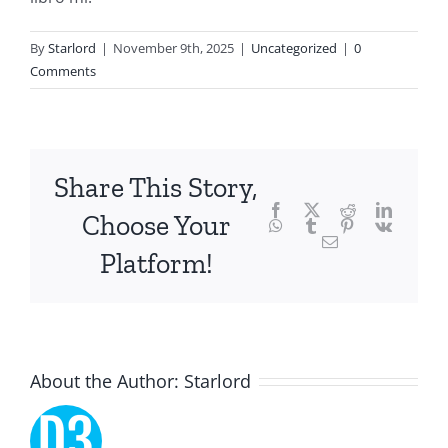
of
By
Starlord
|
November 9th, 2025
|
Uncategorized
|
0
technology
Comments
and
chance,
focusing
Share This Story,
Facebook
Twitter
Reddit
LinkedI
specifically
Choose Your
WhatsApp
Tumblr
Pinterest
Vk
Email
on
Platform!
the
innovative
role
About the Author:
Starlord
of