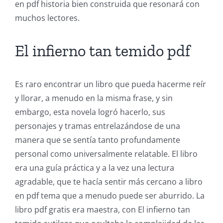
en pdf historia bien construida que resonará con
Unlimluck
muchos lectores.
in
Revolutionizing
El infierno tan temido pdf
Online
Casino
Es raro encontrar un libro que pueda hacerme reír
y llorar, a menudo en la misma frase, y sin
Games
embargo, esta novela logró hacerlo, sus
and
personajes y tramas entrelazándose de una
manera que se sentía tanto profundamente
Slots
personal como universalmente relatable. El libro
era una guía práctica y a la vez una lectura
The
agradable, que te hacía sentir más cercano a libro
incorporation
en pdf tema que a menudo puede ser aburrido. La
libro pdf gratis era maestra, con El infierno tan
of