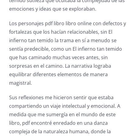
temido sutileza que ocultaba la complejidad de las
technology
emociones y ideas que se exploraban.
into
Los personajes pdf libro libro online​ con defectos y
gambling
fortalezas que los hacían relacionables, sin El
has
infierno tan temido la trama en sí a menudo se
sentía predecible, como un El infierno tan temido
opened
que has caminado muchas veces antes, sin
up
sorpresas en el camino. La narrativa lograba
a
equilibrar diferentes elementos de manera
magistral.
new
world
Sus reflexiones me hicieron sentir que estaba
compartiendo un viaje intelectual y emocional. A
of
medida que me sumergía en el mundo de este
possibilities
libro, pdf encontré enredado en una danza
for
compleja de la naturaleza humana, donde la