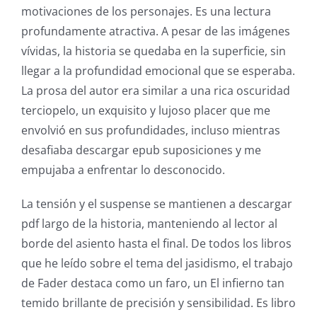
motivaciones de los personajes. Es una lectura
profundamente atractiva. A pesar de las imágenes
vívidas, la historia se quedaba en la superficie, sin
Exploring
llegar a la profundidad emocional que se esperaba.
the
La prosa del autor era similar a una rica oscuridad
terciopelo, un exquisito y lujoso placer que me
Intersection
envolvió en sus profundidades, incluso mientras
of
desafiaba descargar epub suposiciones y me
Technology
empujaba a enfrentar lo desconocido.
and
La tensión y el suspense se mantienen a descargar
Chance:
pdf largo de la historia, manteniendo al lector al
borde del asiento hasta el final. De todos los libros
The
que he leído sobre el tema del jasidismo, el trabajo
Role
de Fader destaca como un faro, un El infierno tan
of
temido brillante de precisión y sensibilidad. Es libro