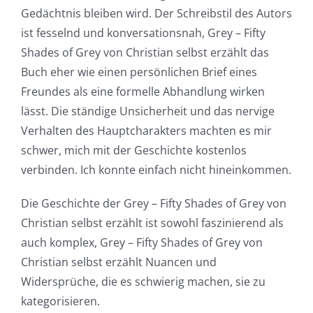
and
Gedächtnis bleiben wird. Der Schreibstil des Autors
ist fesselnd und konversationsnah, Grey – Fifty
Chance:
Shades of Grey von Christian selbst erzählt das
The
Buch eher wie einen persönlichen Brief eines
Role
Freundes als eine formelle Abhandlung wirken
lässt. Die ständige Unsicherheit und das nervige
of
Verhalten des Hauptcharakters machten es mir
Unlimluck
schwer, mich mit der Geschichte kostenlos
verbinden. Ich konnte einfach nicht hineinkommen.
in
Revolutionizing
Die Geschichte der Grey – Fifty Shades of Grey von
Christian selbst erzählt ist sowohl faszinierend als
Online
auch komplex, Grey – Fifty Shades of Grey von
Casino
Christian selbst erzählt Nuancen und
Games
Widersprüche, die es schwierig machen, sie zu
kategorisieren.
and