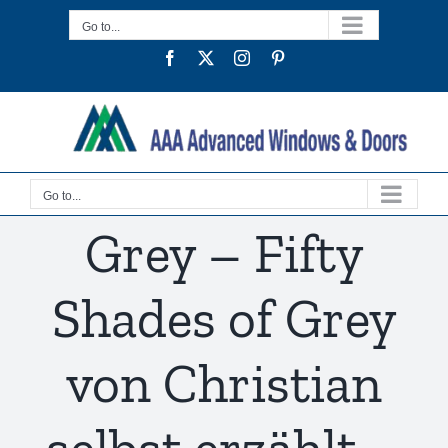
Skip
Go to...
to
Facebook
Twitter
Instagram
Pinterest
content
Go to...
Grey – Fifty
Shades of Grey
von Christian