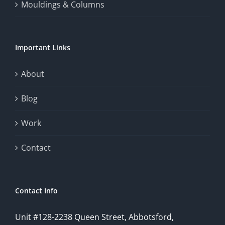
Mouldings & Columns
of
chance.
Important Links
This
exploration
About
will
Blog
provide
Work
a
comprehensive
Contact
understanding
of
Contact Info
how
Unit #128-2238 Queen Street, Abbotsford,
technology