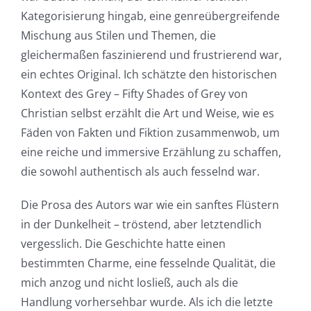
new
Kategorisierung hingab, eine genreübergreifende
Mischung aus Stilen und Themen, die
world
gleichermaßen faszinierend und frustrierend war,
of
ein echtes Original. Ich schätzte den historischen
Kontext des Grey – Fifty Shades of Grey von
possibilities
Christian selbst erzählt die Art und Weise, wie es
for
Fäden von Fakten und Fiktion zusammenwob, um
online
eine reiche und immersive Erzählung zu schaffen,
die sowohl authentisch als auch fesselnd war.
casino
games
Die Prosa des Autors war wie ein sanftes Flüstern
in der Dunkelheit – tröstend, aber letztendlich
and
vergesslich. Die Geschichte hatte einen
slots.
bestimmten Charme, eine fesselnde Qualität, die
This
mich anzog und nicht losließ, auch als die
Handlung vorhersehbar wurde. Als ich die letzte
article