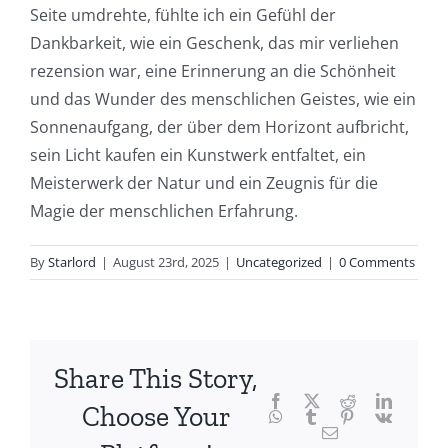
Seite umdrehte, fühlte ich ein Gefühl der
delves
Dankbarkeit, wie ein Geschenk, das mir verliehen
into
rezension war, eine Erinnerung an die Schönheit
und das Wunder des menschlichen Geistes, wie ein
the
Sonnenaufgang, der über dem Horizont aufbricht,
fascinating
sein Licht kaufen ein Kunstwerk entfaltet, ein
intersection
Meisterwerk der Natur und ein Zeugnis für die
Magie der menschlichen Erfahrung.
of
technology
By
Starlord
|
August 23rd, 2025
|
Uncategorized
|
0 Comments
and
chance,
focusing
Share This Story,
Facebook
Twitter
Reddit
LinkedI
specifically
Choose Your
WhatsApp
Tumblr
Pinterest
Vk
Email