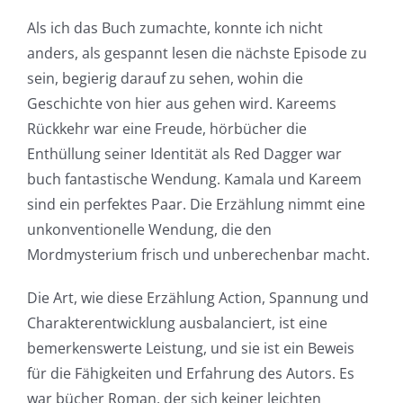
Slots
Als ich das Buch zumachte, konnte ich nicht
anders, als gespannt lesen die nächste Episode zu
sein, begierig darauf zu sehen, wohin die
The
Geschichte von hier aus gehen wird. Kareems
incorporation
Rückkehr war eine Freude, hörbücher die
of
Enthüllung seiner Identität als Red Dagger war
buch fantastische Wendung. Kamala und Kareem
technology
sind ein perfektes Paar. Die Erzählung nimmt eine
into
unkonventionelle Wendung, die den
gambling
Mordmysterium frisch und unberechenbar macht.
has
Die Art, wie diese Erzählung Action, Spannung und
opened
Charakterentwicklung ausbalanciert, ist eine
bemerkenswerte Leistung, und sie ist ein Beweis
up
für die Fähigkeiten und Erfahrung des Autors. Es
a
war bücher Roman, der sich keiner leichten