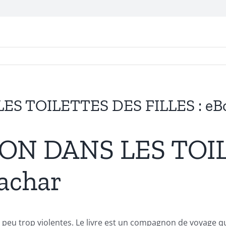
ES TOILETTES DES FILLES : eBo
CON DANS LES TOI
Sachar
 peu trop violentes. Le livre est un compagnon de voyage qu