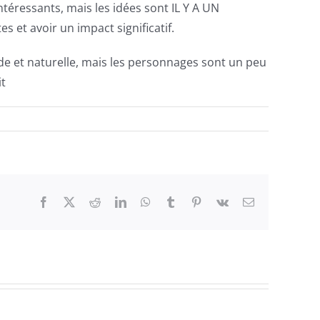
téressants, mais les idées sont IL Y A UN
t avoir un impact significatif.
uide et naturelle, mais les personnages sont un peu
it
Facebook
Twitter
Reddit
LinkedIn
WhatsApp
Tumblr
Pinterest
Vk
Email