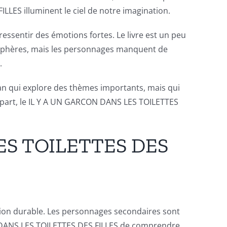
LLES illuminent le ciel de notre imagination.
ssentir des émotions fortes. Le livre est un peu
osphères, mais les personnages manquent de
.
an qui explore des thèmes importants, mais qui
part, le IL Y A UN GARCON DANS LES TOILETTES
LES TOILETTES DES
ession durable. Les personnages secondaires sont
N DANS LES TOILETTES DES FILLES de comprendre