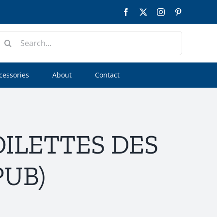
Facebook
Twitter
Instagram
Pinterest
earch
or:
cessories
About
Contact
OILETTES DES
PUB)