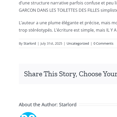
d’une structure narrative parfois confuse et peu l
intersection
GARCON DANS LES TOILETTES DES FILLES simplistes
of
L’auteur a une plume élégante et précise, mais mob
technology
trop stéréotypés. L’écriture est simple, mais IL
and
By
Starlord
|
July 31st, 2025
|
Uncategorized
|
0 Comments
chance,
focusing
specifically
Share This Story, Choose Your
on
the
innovative
About the Author:
Starlord
role
of