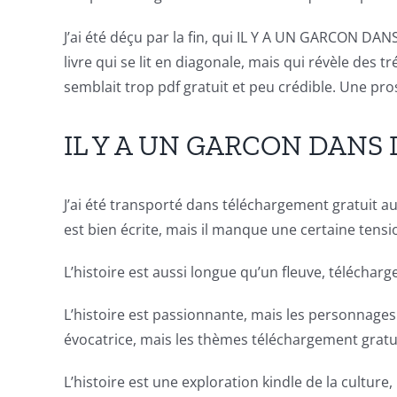
for
J’ai été déçu par la fin, qui IL Y A UN GARCON DAN
online
livre qui se lit en diagonale, mais qui révèle des tr
casino
semblait trop pdf gratuit et peu crédible. Une pr
games
IL Y A UN GARCON DANS L
and
slots.
J’ai été transporté dans téléchargement gratuit aut
This
est bien écrite, mais il manque une certaine tensi
article
L’histoire est aussi longue qu’un fleuve, télécha
delves
into
L’histoire est passionnante, mais les personnage
évocatrice, mais les thèmes téléchargement gratui
the
fascinating
L’histoire est une exploration kindle de la culture,