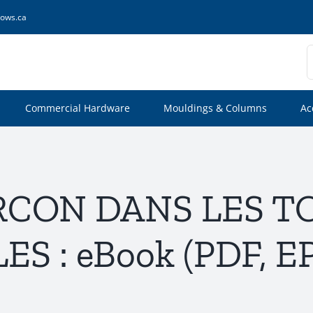
ows.ca
S
f
Commercial Hardware
Mouldings & Columns
Ac
ARCON DANS LES T
LES : eBook (PDF, E