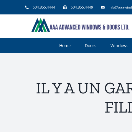
Skip
604.855.4444
604.855.4449
info@aaawind
to
content
Home
Doors
Windows
IL Y A UN G
FIL