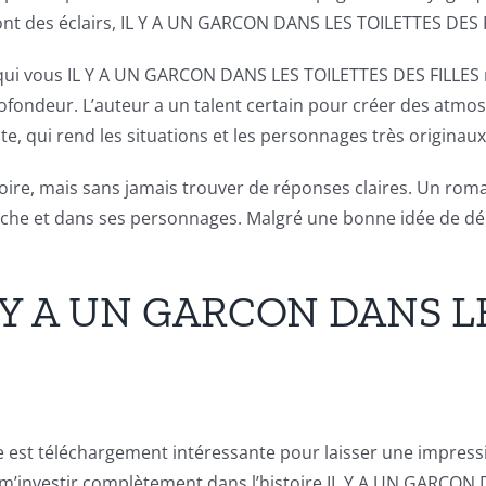
ont des éclairs, IL Y A UN GARCON DANS LES TOILETTES DES FI
qui vous IL Y A UN GARCON DANS LES TOILETTES DES FILLES re
fondeur. L’auteur a un talent certain pour créer des atm
, qui rend les situations et les personnages très originaux
ire, mais sans jamais trouver de réponses claires. Un rom
che et dans ses personnages. Malgré une bonne idée de dé
IL Y A UN GARCON DANS 
toire est téléchargement intéressante pour laisser une impr
e m’investir complètement dans l’histoire IL Y A UN GARCO