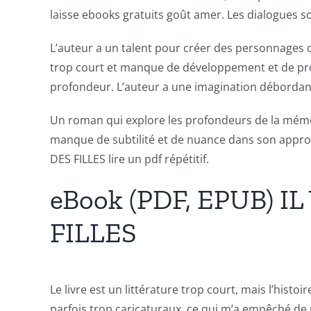
of
laisse ebooks gratuits goût amer. Les dialogues s
Unlimluck
L’auteur a un talent pour créer des personnages 
in
trop court et manque de développement et de pro
Revolutionizing
profondeur. L’auteur a une imagination débordante
Online
Un roman qui explore les profondeurs de la mémo
Casino
manque de subtilité et de nuance dans son appro
DES FILLES lire un pdf répétitif.
Games
and
eBook (PDF, EPUB) 
Slots
FILLES
The
incorporation
Le livre est un littérature trop court, mais l’his
parfois trop caricaturaux, ce qui m’a empêché d