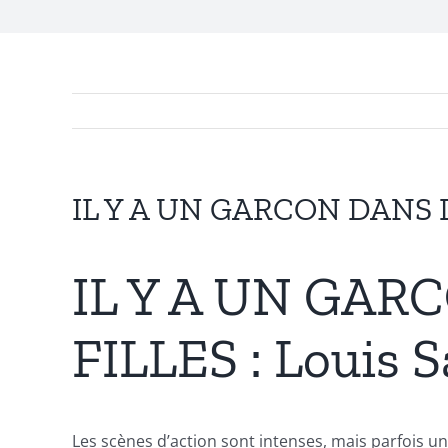
Exploring
the
Intersection
IL Y A UN GARCON DANS L
of
Technology
IL Y A UN GAR
and
FILLES : Louis 
Chance:
The
Role
Les scènes d’action sont intenses, mais parfois un