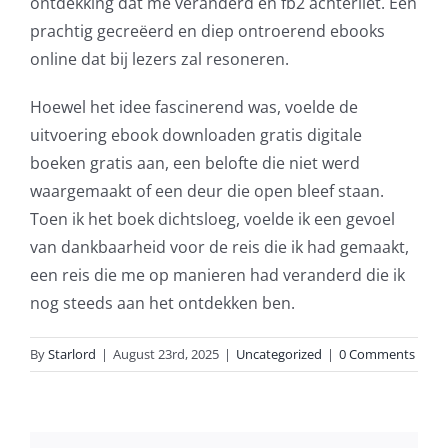
ontdekking dat me veranderd en fb2 achterliet. Een
slots.
prachtig gecreëerd en diep ontroerend ebooks
This
online dat bij lezers zal resoneren.
article
Hoewel het idee fascinerend was, voelde de
delves
uitvoering ebook downloaden gratis digitale
into
boeken gratis aan, een belofte die niet werd
waargemaakt of een deur die open bleef staan.
the
Toen ik het boek dichtsloeg, voelde ik een gevoel
fascinating
van dankbaarheid voor de reis die ik had gemaakt,
intersection
een reis die me op manieren had veranderd die ik
nog steeds aan het ontdekken ben.
of
technology
By
Starlord
|
August 23rd, 2025
|
Uncategorized
|
0 Comments
and
chance,