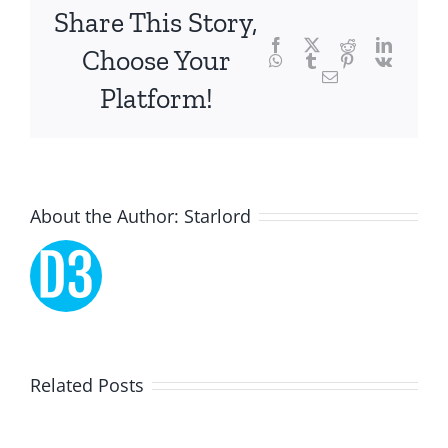
focusing
Share This Story,
Facebook
Twitter
Reddit
LinkedI
specifically
Choose Your
WhatsApp
Tumblr
Pinterest
Vk
Email
on
Platform!
the
innovative
role
About the Author:
Starlord
of
Unlimluck.
As
a
Lucky
Related Posts
revolutionary
Dreams
force