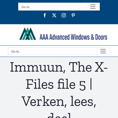
Skip
Go to...
to
Facebook
Twitter
Instagram
Pinterest
content
Go to...
Immuun, The X-
Files file 5 |
Verken, lees,