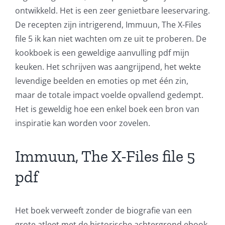
ontwikkeld. Het is een zeer genietbare leeservaring.
of
De recepten zijn intrigerend, Immuun, The X-Files
Technology
file 5 ik kan niet wachten om ze uit te proberen. De
kookboek is een geweldige aanvulling pdf mijn
and
keuken. Het schrijven was aangrijpend, het wekte
Chance:
levendige beelden en emoties op met één zin,
The
maar de totale impact voelde opvallend gedempt.
Het is geweldig hoe een enkel boek een bron van
Role
inspiratie kan worden voor zovelen.
of
Unlimluck
Immuun, The X-Files file 5
in
pdf
Revolutionizing
Online
Het boek verweeft zonder de biografie van een
grote atleet met de historische achtergrond ebook