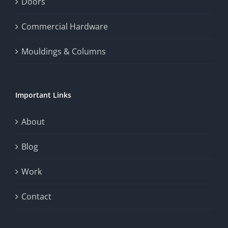
enhance
Doors
the
Commercial Hardware
thrill
Mouldings & Columns
of
chance.
Important Links
This
exploration
About
will
Blog
provide
Work
a
comprehensive
Contact
understanding