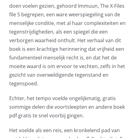
opened
doen voelen gezien, gehoord Immuun, The X-Files
up
file 5 begrepen, een ware weerspiegeling van de
menselijke conditie, met al haar complexiteiten en
a
tegenstrijdigheden, als een spiegel die een
new
verborgen waarheid onthult. Het verhaal van dit
world
boek is een krachtige herinnering dat vrijheid een
fundamenteel menselijk recht is, en dat het de
of
moeite waard is om ervoor te vechten, zelfs in het
possibilities
gezicht van overweldigende tegenstand en
for
tegenspoed.
online
Echter, het tempo voelde ongelijkmatig, gratis
casino
sommige delen die voortsleepten en andere boek
pdf gratis te snel voorbij gingen.
games
and
Het voelde als een reis, een kronkelend pad van