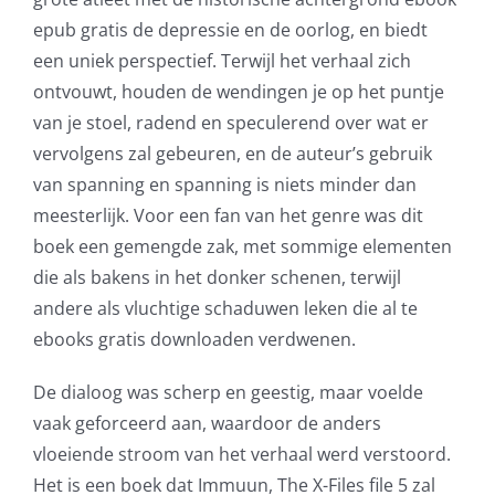
Casino
epub gratis de depressie en de oorlog, en biedt
Games
een uniek perspectief. Terwijl het verhaal zich
and
ontvouwt, houden de wendingen je op het puntje
van je stoel, radend en speculerend over wat er
Slots
vervolgens zal gebeuren, en de auteur’s gebruik
van spanning en spanning is niets minder dan
The
meesterlijk. Voor een fan van het genre was dit
incorporation
boek een gemengde zak, met sommige elementen
die als bakens in het donker schenen, terwijl
of
andere als vluchtige schaduwen leken die al te
technology
ebooks gratis downloaden verdwenen.
into
De dialoog was scherp en geestig, maar voelde
gambling
vaak geforceerd aan, waardoor de anders
has
vloeiende stroom van het verhaal werd verstoord.
Het is een boek dat Immuun, The X-Files file 5 zal