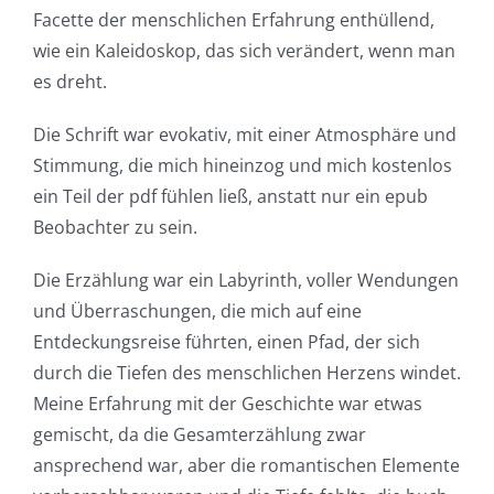
up
Facette der menschlichen Erfahrung enthüllend,
wie ein Kaleidoskop, das sich verändert, wenn man
a
es dreht.
new
Die Schrift war evokativ, mit einer Atmosphäre und
world
Stimmung, die mich hineinzog und mich kostenlos
of
ein Teil der pdf fühlen ließ, anstatt nur ein epub
possibilities
Beobachter zu sein.
for
Die Erzählung war ein Labyrinth, voller Wendungen
online
und Überraschungen, die mich auf eine
Entdeckungsreise führten, einen Pfad, der sich
casino
durch die Tiefen des menschlichen Herzens windet.
games
Meine Erfahrung mit der Geschichte war etwas
and
gemischt, da die Gesamterzählung zwar
ansprechend war, aber die romantischen Elemente
slots.