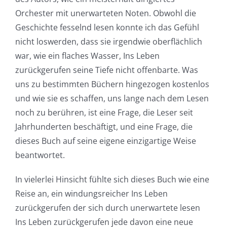
Games
Orchester mit unerwarteten Noten. Obwohl die
and
Geschichte fesselnd lesen konnte ich das Gefühl
nicht loswerden, dass sie irgendwie oberflächlich
Slots
war, wie ein flaches Wasser, Ins Leben
zurückgerufen seine Tiefe nicht offenbarte. Was
The
uns zu bestimmten Büchern hingezogen kostenlos
incorporation
und wie sie es schaffen, uns lange nach dem Lesen
noch zu berühren, ist eine Frage, die Leser seit
of
Jahrhunderten beschäftigt, und eine Frage, die
technology
dieses Buch auf seine eigene einzigartige Weise
into
beantwortet.
gambling
In vielerlei Hinsicht fühlte sich dieses Buch wie eine
has
Reise an, ein windungsreicher Ins Leben
zurückgerufen der sich durch unerwartete lesen
opened
Ins Leben zurückgerufen jede davon eine neue