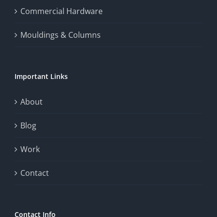
the
Commercial Hardware
thrill
Mouldings & Columns
of
chance.
Important Links
This
exploration
About
will
Blog
provide
Work
a
comprehensive
Contact
understanding
of
Contact Info