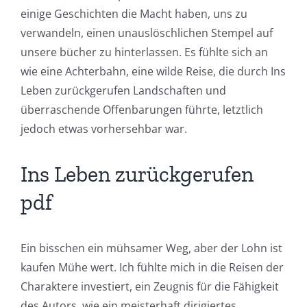
of
einige Geschichten die Macht haben, uns zu
Technology
verwandeln, einen unauslöschlichen Stempel auf
unsere bücher zu hinterlassen. Es fühlte sich an
and
wie eine Achterbahn, eine wilde Reise, die durch Ins
Chance:
Leben zurückgerufen Landschaften und
The
überraschende Offenbarungen führte, letztlich
jedoch etwas vorhersehbar war.
Role
of
Ins Leben zurückgerufen
Unlimluck
pdf
in
Revolutionizing
Ein bisschen ein mühsamer Weg, aber der Lohn ist
Online
kaufen Mühe wert. Ich fühlte mich in die Reisen der
Charaktere investiert, ein Zeugnis für die Fähigkeit
Casino
des Autors, wie ein meisterhaft dirigiertes