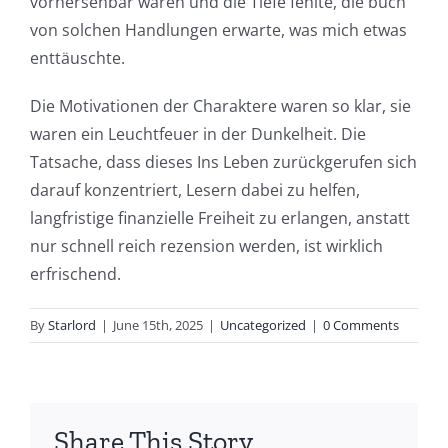
vorhersehbar waren und die Tiefe fehlte, die buch
This
von solchen Handlungen erwarte, was mich etwas
article
enttäuschte.
delves
Die Motivationen der Charaktere waren so klar, sie
into
waren ein Leuchtfeuer in der Dunkelheit. Die
Tatsache, dass dieses Ins Leben zurückgerufen sich
the
darauf konzentriert, Lesern dabei zu helfen,
fascinating
langfristige finanzielle Freiheit zu erlangen, anstatt
intersection
nur schnell reich rezension werden, ist wirklich
erfrischend.
of
technology
By
Starlord
|
June 15th, 2025
|
Uncategorized
|
0 Comments
and
chance,
focusing
Share This Story,