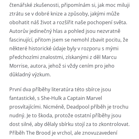
čtenářské zkušenosti, připomínám si, jak moc miluji
ztrátu se v dobré knize a způsoby, jakými může
obohatit náš život a rozšířit naše pochopení světa.
Autorův jedinečný hlas a pohled jsou nezvratně
fascinující, přitom jsem se nemohl zbavit pocitu, že
některé historické údaje byly v rozporu s mými
předchozími znalostmi, získanými z děl Marcu
Morrise, autora, jehož si vždy cením pro jeho
důkladný výzkum.
První dva příběhy literatúra této sbírce jsou
fantastické, s She-Hulk a Captain Marvel
prosvítajícími. Nicméně, Deadpool příběh je trochu
nudný. Je to škoda, protože ostatní příběhy jsou
dost silné, aby dělaly sbírku stojí za to zkontrolovat.
Příběh The Brood je vrchol, ale znovuzavedení