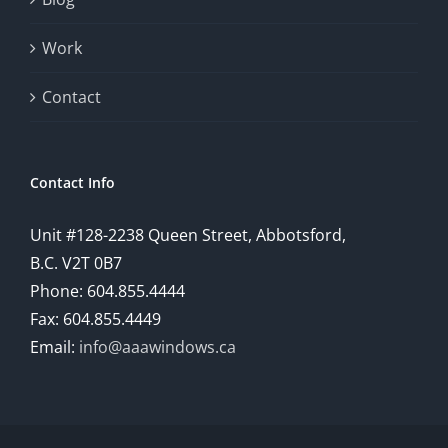
provide
Work
a
comprehensive
Contact
understanding
of
Contact Info
how
Unit #128-2238 Queen Street, Abbotsford,
technology
B.C. V2T 0B7
is
Phone: 604.855.4444
Fax: 604.855.4449
reshaping
Email:
info@aaawindows.ca
the
world
of