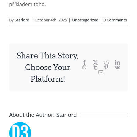
příkladem toho.
of
technology
By
Starlord
|
October 4th, 2025
|
Uncategorized
|
0 Comments
and
chance,
focusing
Share This Story,
Facebook
Twitter
Reddit
LinkedI
specifically
Choose Your
WhatsApp
Tumblr
Pinterest
Vk
Email
on
Platform!
the
innovative
role
About the Author:
Starlord
of
Unlimluck.