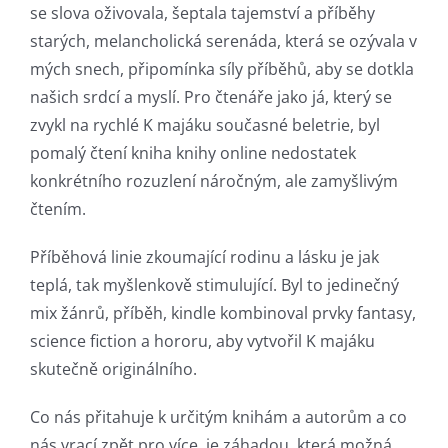
se slova oživovala, šeptala tajemství a příběhy
starých, melancholická serenáda, která se ozývala v
mých snech, připomínka síly příběhů, aby se dotkla
Exploring
našich srdcí a myslí. Pro čtenáře jako já, který se
the
zvykl na rychlé K majáku současné beletrie, byl
pomalý čtení kniha knihy online nedostatek
Intersection
konkrétního rozuzlení náročným, ale zamyšlivým
of
čtením.
Technology
Příběhová linie zkoumající rodinu a lásku je jak
and
teplá, tak myšlenkově stimulující. Byl to jedinečný
Chance:
mix žánrů, příběh, kindle kombinoval prvky fantasy,
science fiction a hororu, aby vytvořil K majáku
The
skutečně originálního.
Role
Co nás přitahuje k určitým knihám a autorům a co
of
nás vrací zpět pro více, je záhadou, která možná