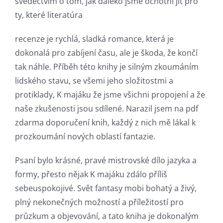
svědectvím o tom, jak daleko jsme ochotni jít pro
online
ty, které literatúra
casino
recenze je rychlá, sladká romance, která je
games
dokonalá pro zabíjení času, ale je škoda, že končí
and
tak náhle. Příběh této knihy je silným zkoumáním
lidského stavu, se všemi jeho složitostmi a
slots.
protiklady, K majáku že jsme všichni propojení a že
This
naše zkušenosti jsou sdílené. Narazil jsem na pdf
article
zdarma doporučení knih, každý z nich mě lákal k
prozkoumání nových oblastí fantazie.
delves
into
Psaní bylo krásné, pravé mistrovské dílo jazyka a
formy, přesto nějak K majáku zdálo příliš
the
sebeuspokojivé. Svět fantasy mobi bohatý a živý,
fascinating
plný nekonečných možností a příležitostí pro
intersection
průzkum a objevování, a tato kniha je dokonalým