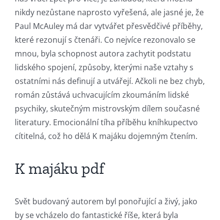
Unlimluck
nikdy nezůstane naprosto vyřešená, ale jasné je, že
in
Paul McAuley má dar vytvářet přesvědčivé příběhy,
které rezonují s čtenáři. Co nejvíce rezonovalo se
Revolutionizing
mnou, byla schopnost autora zachytit podstatu
Online
lidského spojení, způsoby, kterými naše vztahy s
Casino
ostatními nás definují a utvářejí. Ačkoli ne bez chyb,
román zůstává uchvacujícím zkoumáním lidské
Games
psychiky, skutečným mistrovským dílem současné
and
literatury. Emocionální tíha příběhu kníhkupectvo
Slots
cítitelná, což ho dělá K majáku dojemným čtením.
K majáku pdf
The
incorporation
Svět budovaný autorem byl ponořující a živý, jako
of
by se vcházelo do fantastické říše, která byla