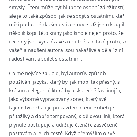
smysly. Čtení může být hluboce osobní záležitostí,
ale je to také způsob, jak se spojit s ostatními, kteří
měli podobné zkušenosti a emoce. Už jsem koupil
několik kopií této knihy jako kindle nejen proto, že
recepty jsou vynalézavé a chutné, ale také proto, že
vášeň a nadšení autora jsou nakažlivé a dělají z ní
radost vařit a sdílet s ostatními.
Co mě nejvíce zaujalo, byl autorův způsob
používání jazyka, který byl jak mobi tak přesný, s
krásou a elegancí, která byla skutečně fascinující,
jako výborně vypracovaný sonet, který své
tajemství odhaluje při každém čtení. Příběh je
přitažlivý a dobře tempovaný, s dějovou linií, která
plynule postupuje a udržuje čtenáře zasvěcené
postavám a jejich cestě. Když přemýšlím o své