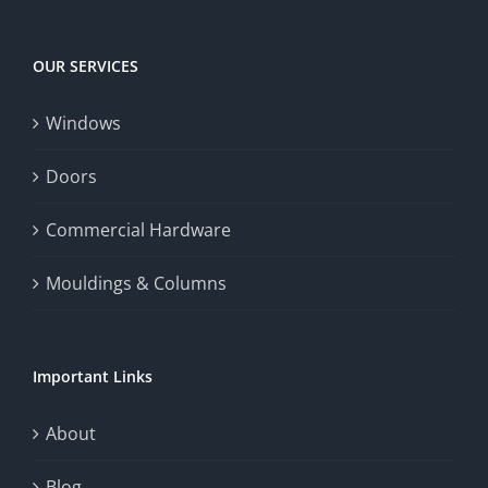
experience,
Today
increase
OUR SERVICES
fairness,
Windows
and
enhance
Doors
the
Commercial Hardware
thrill
Mouldings & Columns
of
chance.
Important Links
This
exploration
About
will
Blog