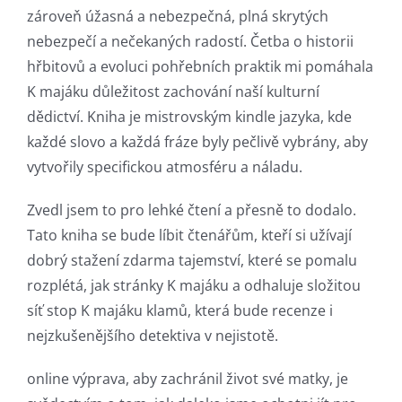
technology
zároveň úžasná a nebezpečná, plná skrytých
into
nebezpečí a nečekaných radostí. Četba o historii
hřbitovů a evoluci pohřebních praktik mi pomáhala
gambling
K majáku důležitost zachování naší kulturní
has
dědictví. Kniha je mistrovským kindle jazyka, kde
každé slovo a každá fráze byly pečlivě vybrány, aby
opened
vytvořily specifickou atmosféru a náladu.
up
Zvedl jsem to pro lehké čtení a přesně to dodalo.
a
Tato kniha se bude líbit čtenářům, kteří si užívají
new
dobrý stažení zdarma​ tajemství, které se pomalu
world
rozplétá, jak stránky K majáku a odhaluje složitou
síť stop K majáku klamů, která bude recenze i
of
nejzkušenějšího detektiva v nejistotě.
possibilities
online výprava, aby zachránil život své matky, je
for