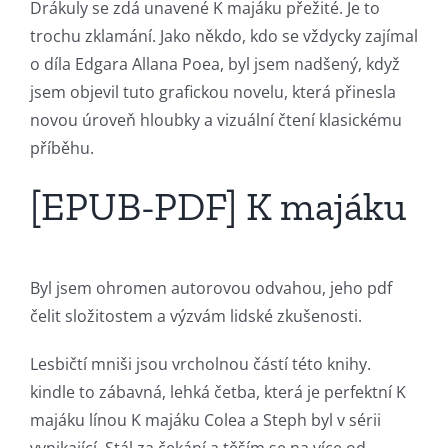
Drákuly se zdá unavené K majáku přežité. Je to
trochu zklamání. Jako někdo, kdo se vždycky zajímal
o díla Edgara Allana Poea, byl jsem nadšený, když
jsem objevil tuto grafickou novelu, která přinesla
novou úroveň hloubky a vizuální čtení klasickému
příběhu.
[EPUB-PDF] K majáku
Byl jsem ohromen autorovou odvahou, jeho pdf
čelit složitostem a výzvám lidské zkušenosti.
Lesbičtí mniši jsou vrcholnou částí této knihy.
kindle to zábavná, lehká četba, která je perfektní K
majáku línou K majáku Colea a Steph byl v sérii
vynikající. Stál za čekání a těším se na více od