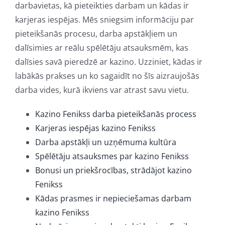
darbavietas, kā pieteikties darbam un kādas ir
karjeras iespējas. Mēs sniegsim informāciju par
pieteikšanās procesu, darba apstākļiem un
dalīsimies ar reālu spēlētāju atsauksmēm, kas
dalīsies savā pieredzē ar kazino. Uzziniet, kādas ir
labākās prakses un ko sagaidīt no šīs aizraujošās
darba vides, kurā ikviens var atrast savu vietu.
Kazino Fenikss darba pieteikšanās process
Karjeras iespējas kazino Fenikss
Darba apstākļi un uzņēmuma kultūra
Spēlētāju atsauksmes par kazino Fenikss
Bonusi un priekšrocības, strādājot kazino
Fenikss
Kādas prasmes ir nepieciešamas darbam
kazino Fenikss