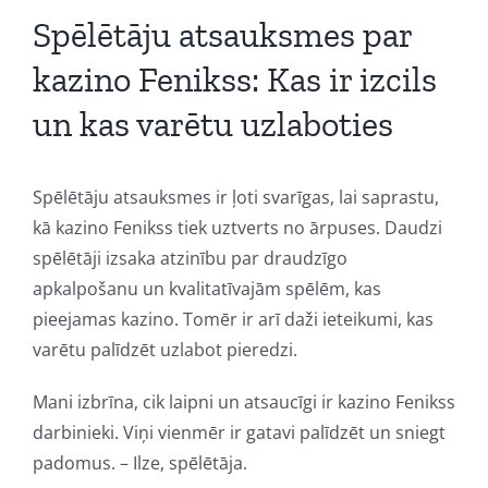
Spēlētāju atsauksmes par
kazino Fenikss: Kas ir izcils
un kas varētu uzlaboties
Spēlētāju atsauksmes ir ļoti svarīgas, lai saprastu,
kā kazino Fenikss tiek uztverts no ārpuses. Daudzi
spēlētāji izsaka atzinību par draudzīgo
apkalpošanu un kvalitatīvajām spēlēm, kas
pieejamas kazino. Tomēr ir arī daži ieteikumi, kas
varētu palīdzēt uzlabot pieredzi.
Mani izbrīna, cik laipni un atsaucīgi ir kazino Fenikss
darbinieki. Viņi vienmēr ir gatavi palīdzēt un sniegt
padomus. – Ilze, spēlētāja.