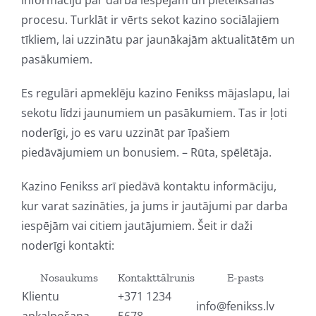
informāciju par darba iespējām un pieteikšanās
possibilities
procesu. Turklāt ir vērts sekot kazino sociālajiem
for
tīkliem, lai uzzinātu par jaunākajām aktualitātēm un
pasākumiem.
online
casino
Es regulāri apmeklēju kazino Fenikss mājaslapu, lai
sekotu līdzi jaunumiem un pasākumiem. Tas ir ļoti
games
noderīgi, jo es varu uzzināt par īpašiem
and
piedāvājumiem un bonusiem. – Rūta, spēlētāja.
slots.
Kazino Fenikss arī piedāvā kontaktu informāciju,
This
kur varat sazināties, ja jums ir jautājumi par darba
article
iespējām vai citiem jautājumiem. Šeit ir daži
noderīgi kontakti:
delves
into
Nosaukums
Kontakttālrunis
E-pasts
Klientu
+371 1234
the
info@fenikss.lv