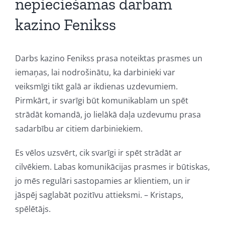
nepieciešamas darbam
Role
kazino Fenikss
of
Unlimluck
Darbs kazino Fenikss prasa noteiktas prasmes un
in
iemaņas, lai nodrošinātu, ka darbinieki var
Revolutionizing
veiksmīgi tikt galā ar ikdienas uzdevumiem.
Online
Pirmkārt, ir svarīgi būt komunikablam un spēt
strādāt komandā, jo lielākā daļa uzdevumu prasa
Casino
sadarbību ar citiem darbiniekiem.
Games
Es vēlos uzsvērt, cik svarīgi ir spēt strādāt ar
and
cilvēkiem. Labas komunikācijas prasmes ir būtiskas,
Slots
jo mēs regulāri sastopamies ar klientiem, un ir
jāspēj saglabāt pozitīvu attieksmi. – Kristaps,
The
spēlētājs.