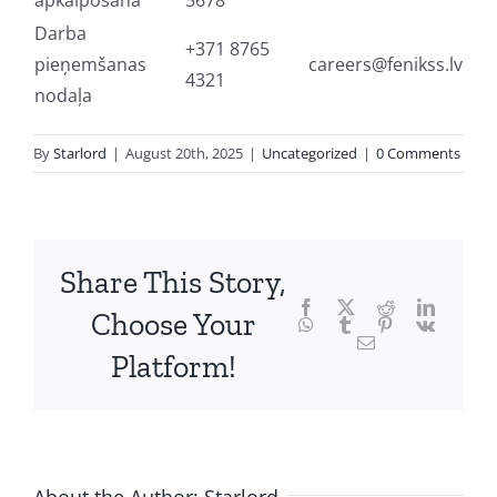
apkalpošana
5678
fascinating
Darba
+371 8765
pieņemšanas
careers@fenikss.lv
intersection
4321
nodaļa
of
technology
By
Starlord
|
August 20th, 2025
|
Uncategorized
|
0 Comments
and
chance,
focusing
Share This Story,
Facebook
Twitter
Reddit
LinkedI
specifically
Choose Your
WhatsApp
Tumblr
Pinterest
Vk
Email
on
Platform!
the
innovative
role