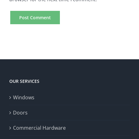
exploration
will
provide
a
comprehensive
understanding
of
OUR SERVICES
how
Windows
technology
is
Doors
reshaping
Commercial Hardware
the