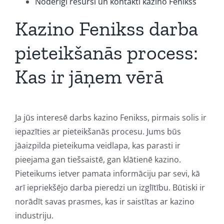
Noderīgi resursi un kontakti kazino Fenikss
Kazino Fenikss darba
pieteikšanās process:
Kas ir jāņem vērā
Ja jūs interesē darbs kazino Fenikss, pirmais solis ir
iepazīties ar pieteikšanās procesu. Jums būs
jāaizpilda pieteikuma veidlapa, kas parasti ir
pieejama gan tiešsaistē, gan klātienē kazino.
Pieteikums ietver pamata informāciju par sevi, kā
arī iepriekšējo darba pieredzi un izglītību. Būtiski ir
norādīt savas prasmes, kas ir saistītas ar kazino
industriju.