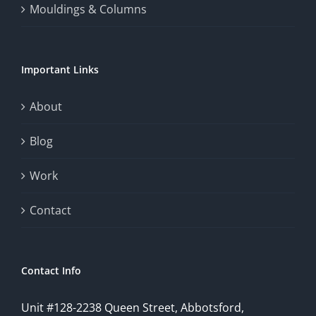
Mouldings & Columns
world
of
online
Important Links
gambling
About
and
Blog
the
Work
exciting
opportunities
Contact
it
presents.
Contact Info
Introduction
Unit #128-2238 Queen Street, Abbotsford,