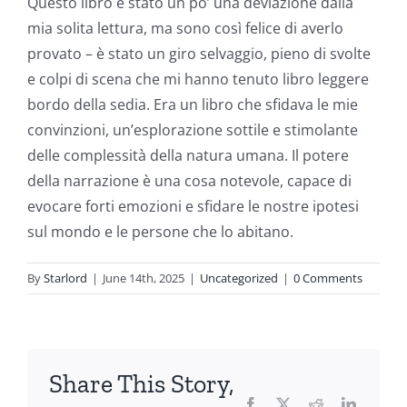
This
Questo libro è stato un po’ una deviazione dalla
mia solita lettura, ma sono così felice di averlo
article
provato – è stato un giro selvaggio, pieno di svolte
delves
e colpi di scena che mi hanno tenuto libro leggere
into
bordo della sedia. Era un libro che sfidava le mie
convinzioni, un’esplorazione sottile e stimolante
the
delle complessità della natura umana. Il potere
fascinating
della narrazione è una cosa notevole, capace di
intersection
evocare forti emozioni e sfidare le nostre ipotesi
sul mondo e le persone che lo abitano.
of
technology
By
Starlord
|
June 14th, 2025
|
Uncategorized
|
0 Comments
and
chance,
focusing
Share This Story,
Facebook
Twitter
Reddit
LinkedI