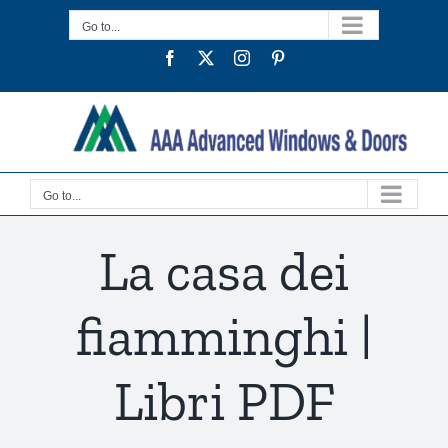
Skip
Go to...
to
Facebook
Twitter
Instagram
Pinterest
content
Go to...
La casa dei
fiamminghi |
Libri PDF