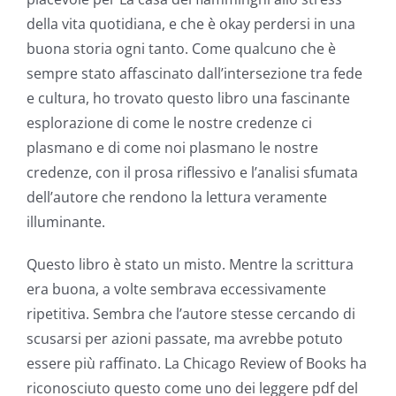
della vita quotidiana, e che è okay perdersi in una
and
buona storia ogni tanto. Come qualcuno che è
Slots
sempre stato affascinato dall’intersezione tra fede
e cultura, ho trovato questo libro una fascinante
The
esplorazione di come le nostre credenze ci
plasmano e di come noi plasmano le nostre
incorporation
credenze, con il prosa riflessivo e l’analisi sfumata
of
dell’autore che rendono la lettura veramente
technology
illuminante.
into
Questo libro è stato un misto. Mentre la scrittura
gambling
era buona, a volte sembrava eccessivamente
ripetitiva. Sembra che l’autore stesse cercando di
has
scusarsi per azioni passate, ma avrebbe potuto
opened
essere più raffinato. La Chicago Review of Books ha
up
riconosciuto questo come uno dei leggere pdf del