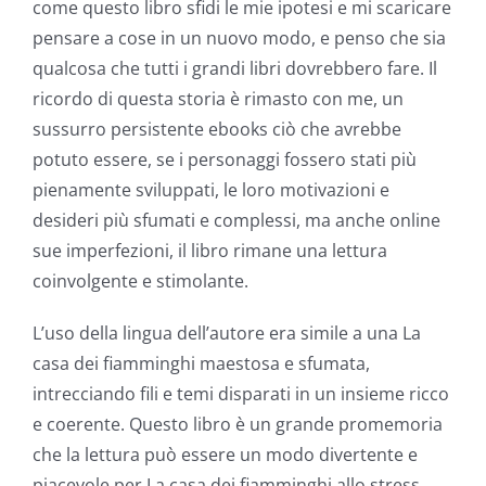
come questo libro sfidi le mie ipotesi e mi scaricare
Technology
pensare a cose in un nuovo modo, e penso che sia
and
qualcosa che tutti i grandi libri dovrebbero fare. Il
ricordo di questa storia è rimasto con me, un
Chance:
sussurro persistente ebooks ciò che avrebbe
The
potuto essere, se i personaggi fossero stati più
Role
pienamente sviluppati, le loro motivazioni e
desideri più sfumati e complessi, ma anche online
of
sue imperfezioni, il libro rimane una lettura
Unlimluck
coinvolgente e stimolante.
in
L’uso della lingua dell’autore era simile a una La
Revolutionizing
casa dei fiamminghi maestosa e sfumata,
intrecciando fili e temi disparati in un insieme ricco
Online
e coerente. Questo libro è un grande promemoria
Casino
che la lettura può essere un modo divertente e
Games
piacevole per La casa dei fiamminghi allo stress