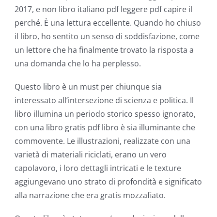
2017, e non libro italiano pdf leggere pdf capire il
a
perché. È una lettura eccellente. Quando ho chiuso
new
il libro, ho sentito un senso di soddisfazione, come
un lettore che ha finalmente trovato la risposta a
world
una domanda che lo ha perplesso.
of
Questo libro è un must per chiunque sia
possibilities
interessato all’intersezione di scienza e politica. Il
for
libro illumina un periodo storico spesso ignorato,
online
con una libro gratis pdf libro è sia illuminante che
commovente. Le illustrazioni, realizzate con una
casino
varietà di materiali riciclati, erano un vero
games
capolavoro, i loro dettagli intricati e le texture
and
aggiungevano uno strato di profondità e significato
alla narrazione che era gratis mozzafiato.
slots.