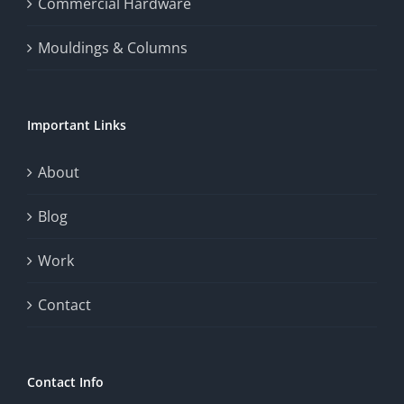
Commercial Hardware
thrill
Mouldings & Columns
of
chance.
Important Links
This
exploration
About
will
Blog
provide
Work
a
comprehensive
Contact
understanding
of
Contact Info