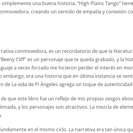
 o simplemente una buena historia, “High Plains Tango” tiene
 conmovedora, creando un sentido de empatía y conexión con
ativa conmovedora, es un recordatorio de que la literatur
y Cliff” es un personaje que te queda grabado, y la histori
lenguaje a veces forzado me hicieron perder el interés en m
ibro embargo, era una historia que en última instancia se se
ón de La vida de Pi Ángeles agrega un toque de autenticidad a
de que este libro fue un reflejo de mis propias sesgos ebo
n ritmada, y los personajes son atractivos. La mezcla de ele
.
damente en el mismo ciclo. La narrativa era tan única que n