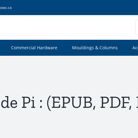
ows.ca
S
f
Commercial Hardware
Mouldings & Columns
Ac
 de Pi : (EPUB, PDF,