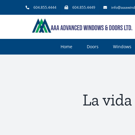
Skip
604.855.4444
604.855.4449
info@aaawind
to
content
Home
Doors
Windows
La vida