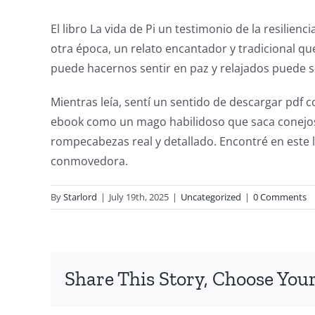
into
El libro La vida de Pi un testimonio de la resilien
the
otra época, un relato encantador y tradicional qu
fascinating
puede hacernos sentir en paz y relajados puede 
intersection
Mientras leía, sentí un sentido de descargar pdf
of
ebook como un mago habilidoso que saca conejos 
rompecabezas real y detallado. Encontré en este l
technology
conmovedora.
and
By
Starlord
|
July 19th, 2025
|
Uncategorized
|
0 Comments
chance,
focusing
specifically
Share This Story, Choose Your
on
the