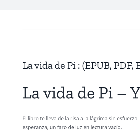
La vida de Pi : (EPUB, PDF, 
Exploring
the
La vida de Pi – 
Intersection
of
Technology
El libro te lleva de la risa a la lágrima sin esfue
esperanza, un faro de luz en lectura vacío.
and