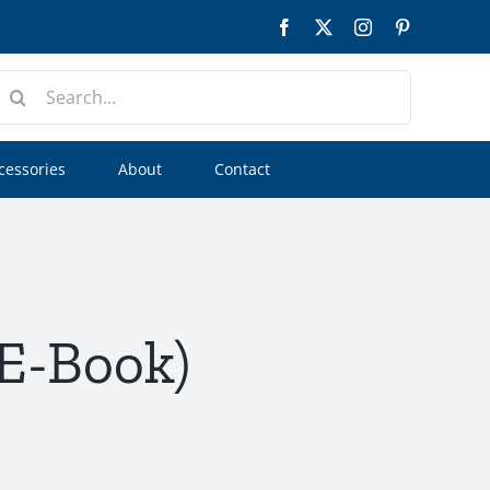
Facebook
Twitter
Instagram
Pinterest
earch
or:
cessories
About
Contact
 E-Book)