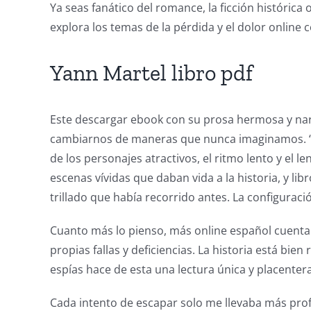
Ya seas fanático del romance, la ficción histórica
explora los temas de la pérdida y el dolor online
The
incorporation
Yann Martel libro pdf
of
technology
Este descargar ebook con su prosa hermosa y narr
into
cambiarnos de maneras que nunca imaginamos. “Been
de los personajes atractivos, el ritmo lento y el 
gambling
escenas vívidas que daban vida a la historia, y l
has
trillado que había recorrido antes. La configuraci
opened
Cuanto más lo pienso, más online español cuenta 
up
propias fallas y deficiencias. La historia está bie
a
espías hace de esta una lectura única y placentera
new
Cada intento de escapar solo me llevaba más profun