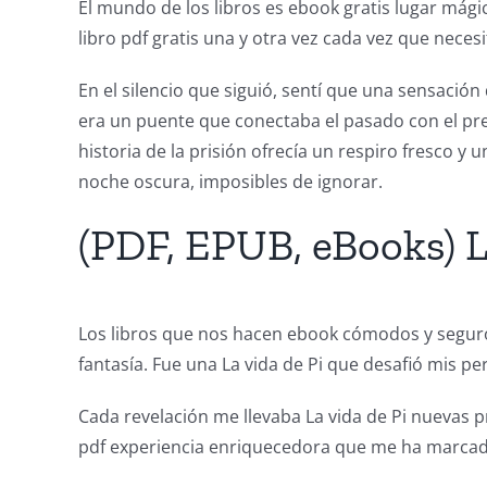
Chance:
El mundo de los libros es ebook gratis lugar mági
libro pdf gratis una y otra vez cada vez que necesi
The
Role
En el silencio que siguió, sentí que una sensaci
era un puente que conectaba el pasado con el pr
of
historia de la prisión ofrecía un respiro fresco y u
Unlimluck
noche oscura, imposibles de ignorar.
in
(PDF, EPUB, eBooks) L
Revolutionizing
Online
Los libros que nos hacen ebook cómodos y seguro
Casino
fantasía. Fue una La vida de Pi que desafió mis 
Games
Cada revelación me llevaba La vida de Pi nuevas pr
and
pdf experiencia enriquecedora que me ha marca
Slots