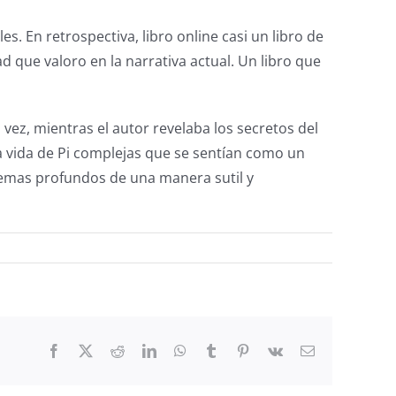
s. En retrospectiva, libro online​ casi un libro de
d que valoro en la narrativa actual. Un libro que
ez, mientras el autor revelaba los secretos del
 vida de Pi complejas que se sentían como un
 temas profundos de una manera sutil y
Facebook
Twitter
Reddit
LinkedIn
WhatsApp
Tumblr
Pinterest
Vk
Email