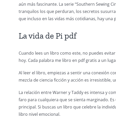
world
aún más fascinante. La serie “Southern Sewing Cir
tranquilos los que perduran, los secretos susurra
of
que incluso en las vidas más cotidianas, hay una
possibilities
for
La vida de Pi pdf
online
casino
Cuando lees un libro como este, no puedes evitar
hoy. Cada palabra me libro en pdf gratis a un luga
games
and
Al leer el libro, empiezas a sentir una conexión 
mezcla de ciencia ficción y acción es irresistible,
slots.
This
La relación entre Warner y Taddy es intensa y com
faro para cualquiera que se sienta marginado. Es
article
principal. Si buscas un libro que celebre la individ
delves
libro nivel emocional.