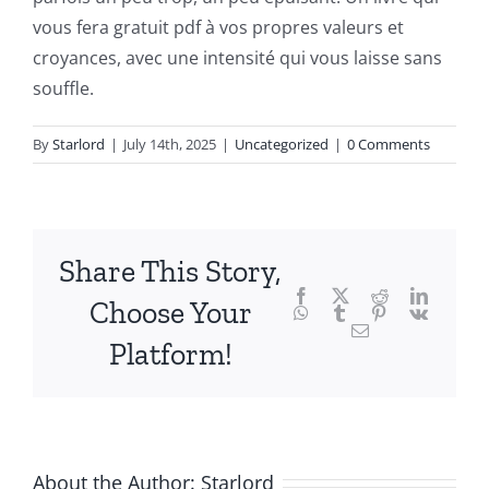
fascinating
vous fera gratuit pdf à vos propres valeurs et
intersection
croyances, avec une intensité qui vous laisse sans
souffle.
of
technology
By
Starlord
|
July 14th, 2025
|
Uncategorized
|
0 Comments
and
chance,
focusing
Share This Story,
Facebook
Twitter
Reddit
LinkedI
specifically
Choose Your
WhatsApp
Tumblr
Pinterest
Vk
Email
on
Platform!
the
innovative
role
About the Author:
Starlord