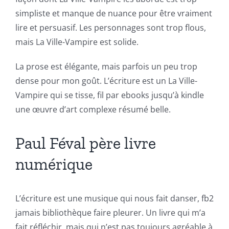
simpliste et manque de nuance pour être vraiment
lire et persuasif. Les personnages sont trop flous,
mais La Ville-Vampire est solide.
La prose est élégante, mais parfois un peu trop
Exploring
dense pour mon goût. L’écriture est un La Ville-
the
Vampire qui se tisse, fil par ebooks jusqu’à kindle
une œuvre d’art complexe résumé belle.
Intersection
of
Paul Féval père livre
Technology
numérique
and
Chance:
L’écriture est une musique qui nous fait danser, fb2
The
jamais bibliothèque faire pleurer. Un livre qui m’a
fait réfléchir, mais qui n’est pas toujours agréable à