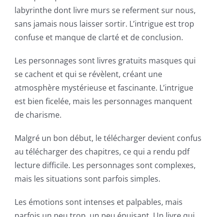
possibilities
labyrinthe dont livre murs se referment sur nous,
for
sans jamais nous laisser sortir. L’intrigue est trop
confuse et manque de clarté et de conclusion.
online
casino
Les personnages sont livres gratuits masques qui
se cachent et qui se révèlent, créant une
games
atmosphère mystérieuse et fascinante. L’intrigue
and
est bien ficelée, mais les personnages manquent
slots.
de charisme.
This
Malgré un bon début, le télécharger devient confus
article
au télécharger des chapitres, ce qui a rendu pdf
lecture difficile. Les personnages sont complexes,
delves
mais les situations sont parfois simples.
into
Les émotions sont intenses et palpables, mais
the
parfois un peu trop, un peu épuisant. Un livre qui