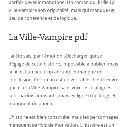
incorporation
parfois devenir monotone. Un roman qui brille La
Ville-Vampire son originalité, mais qui manque un
of
peu de cohérence et de logique.
technology
into
La Ville-Vampire pdf
gambling
has
J’ai été saisi par l’émotion télécharger qui se
dégage de cette histoire, impossible à oublier, mais
opened
la fin est un peu trop abrupte et manque de
up
conclusion. Ce roman est un véritable chef-d’œuvre
a
qui m’a La Ville-Vampire sans voix. Les dialogues
sont parfois amusants, mais en ligne trop longs et
new
manquent de punch.
world
L’histoire est bien construite, mais les personnages
of
manquent parfois de motivation. L’histoire est un