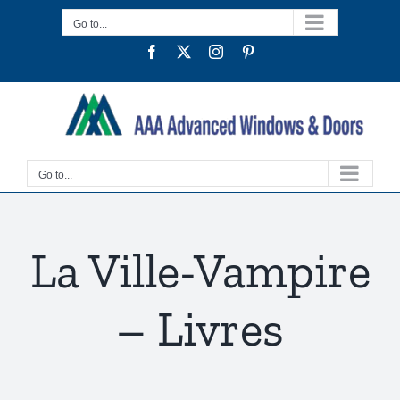
Skip
Go to...
to
Facebook
Twitter
Instagram
Pinterest
content
Go to...
La Ville-Vampire
– Livres