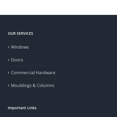
enrich
Win
Win
player
Big
experience,
Today
increase
OUR SERVICES
fairness,
Windows
and
enhance
Doors
the
Commercial Hardware
thrill
Mouldings & Columns
of
chance.
Important Links
This