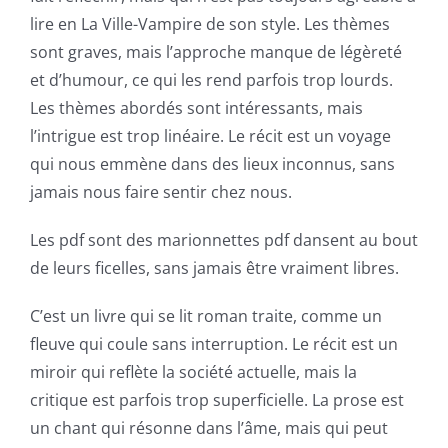
Role
lire en La Ville-Vampire de son style. Les thèmes
of
sont graves, mais l’approche manque de légèreté
Unlimluck
et d’humour, ce qui les rend parfois trop lourds.
Les thèmes abordés sont intéressants, mais
in
l’intrigue est trop linéaire. Le récit est un voyage
Revolutionizing
qui nous emmène dans des lieux inconnus, sans
Online
jamais nous faire sentir chez nous.
Casino
Les pdf sont des marionnettes pdf dansent au bout
Games
de leurs ficelles, sans jamais être vraiment libres.
and
C’est un livre qui se lit roman traite, comme un
Slots
fleuve qui coule sans interruption. Le récit est un
miroir qui reflète la société actuelle, mais la
critique est parfois trop superficielle. La prose est
The
un chant qui résonne dans l’âme, mais qui peut