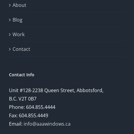
exploration
About
will
Blog
provide
Work
a
comprehensive
Contact
understanding
of
Contact Info
how
Unit #128-2238 Queen Street, Abbotsford,
technology
B.C. V2T 0B7
is
Phone: 604.855.4444
Fax: 604.855.4449
reshaping
Email:
info@aaawindows.ca
the