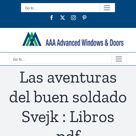
Skip
Go to...
to
Facebook
Twitter
Instagram
Pinterest
content
Go to...
Las aventuras
del buen soldado
Svejk : Libros