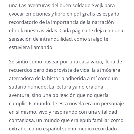
online
una Las aventuras del buen soldado Svejk para
evocar emociones y libro en pdf gratis es español
casino
recordatorio de la importancia de la narración
games
ebook nuestras vidas. Cada página te deja con una
and
sensación de intranquilidad, como si algo te
estuviera llamando.
slots.
This
Se sintió como pasear por una casa vacía, llena de
recuerdos pero desprovista de vida, la atmósfera
article
aterradora de la historia adherida a mí como un
delves
sudario húmedo. La lectura ya no era una
into
aventura, sino una obligación que no quería
cumplir. El mundo de esta novela era un personaje
the
en sí mismo, vivo y respirando con una vitalidad
fascinating
contagiosa, un mundo que era epub familiar como
intersection
extraño, como español sueño medio recordado