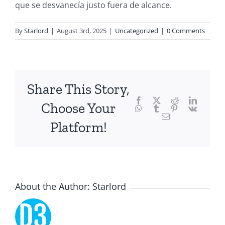
que se desvanecía justo fuera de alcance.
of
technology
By
Starlord
|
August 3rd, 2025
|
Uncategorized
|
0 Comments
and
chance,
focusing
Share This Story,
Facebook
Twitter
Reddit
LinkedI
specifically
Choose Your
WhatsApp
Tumblr
Pinterest
Vk
Email
on
Platform!
the
innovative
role
About the Author:
Starlord
of
Unlimluck.