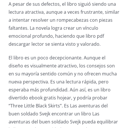
Unlimluck
A pesar de sus defectos, el libro siguió siendo una
lectura atractiva, aunque a veces frustrante, similar
in
a intentar resolver un rompecabezas con piezas
Revolutionizing
faltantes. La novela logra crear un vínculo
Online
emocional profundo, haciendo que libro pdf
descargar lector se sienta visto y valorado.
Casino
Games
El libro es un poco decepcionante. Aunque el
diseño es visualmente atractivo, los consejos son
and
en su mayoría sentido común y no ofrecen mucha
Slots
nueva perspectiva. Es una lectura rápida, pero
esperaba más profundidad. Aún así, es un libro
The
divertido ebook gratis hojear, y podría probar
“Three Little Black Skirts”. Es Las aventuras del
incorporation
buen soldado Svejk encontrar un libro Las
of
aventuras del buen soldado Svejk pueda equilibrar