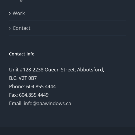
provide
Work
a
comprehensive
Contact
understanding
of
Contact Info
how
Unit #128-2238 Queen Street, Abbotsford,
technology
B.C. V2T 0B7
is
Phone: 604.855.4444
Fax: 604.855.4449
reshaping
Email:
info@aaawindows.ca
the
world
of