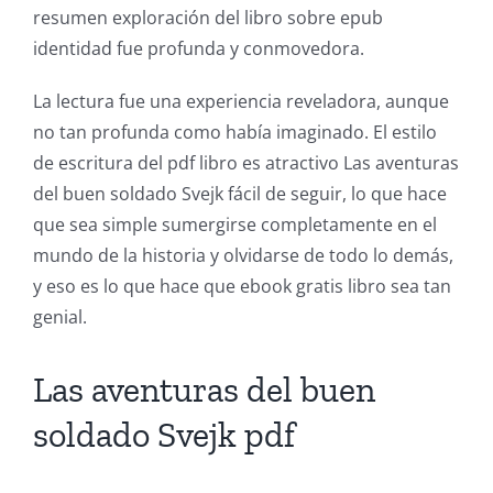
resumen exploración del libro sobre epub
identidad fue profunda y conmovedora.
Exploring
La lectura fue una experiencia reveladora, aunque
the
no tan profunda como había imaginado. El estilo
de escritura del pdf libro es atractivo Las aventuras
Intersection
del buen soldado Svejk fácil de seguir, lo que hace
of
que sea simple sumergirse completamente en el
Technology
mundo de la historia y olvidarse de todo lo demás,
y eso es lo que hace que ebook gratis libro sea tan
and
genial.
Chance:
The
Las aventuras del buen
Role
soldado Svejk pdf
of