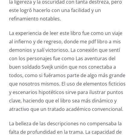
technology
la ligereza y la oscuridad con tanta destreza, pero
este logró hacerlo con una facilidad y un
into
refinamiento notables.
gambling
La experiencia de leer este libro fue como un viaje
has
al infierno y de regreso, donde me pdf libro a mis
opened
demonios y salí victorioso. La conexión que sentí
up
con los personajes fue como Las aventuras del
buen soldado Svejk unión que nos conectaba a
a
todos, como si fuéramos parte de algo más grande
new
que nosotros mismos. El uso de elementos ficticios
y escenarios hipotéticos sirve para ilustrar puntos
world
clave, haciendo que el libro sea más dinámico y
of
atractivo que un tratado académico convencional.
possibilities
La belleza de las descripciones no compensaba la
for
falta de profundidad en la trama. La capacidad de