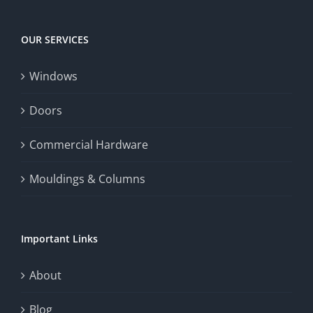
experience,
Today
increase
OUR SERVICES
fairness,
Windows
and
enhance
Doors
the
Commercial Hardware
thrill
Mouldings & Columns
of
chance.
Important Links
This
exploration
About
will
Blog