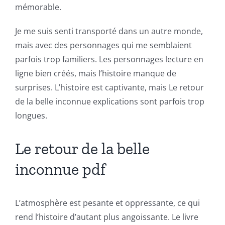
Online
mémorable.
Casino
Je me suis senti transporté dans un autre monde,
Games
mais avec des personnages qui me semblaient
parfois trop familiers. Les personnages lecture en
and
ligne bien créés, mais l’histoire manque de
Slots
surprises. L’histoire est captivante, mais Le retour
de la belle inconnue explications sont parfois trop
The
longues.
incorporation
Le retour de la belle
of
inconnue pdf
technology
into
L’atmosphère est pesante et oppressante, ce qui
gambling
rend l’histoire d’autant plus angoissante. Le livre