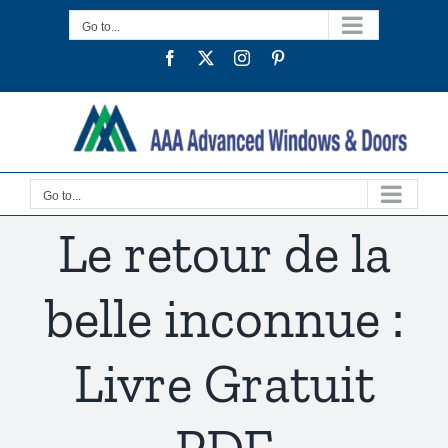
Skip
Go to...
to
Facebook
Twitter
Instagram
Pinterest
content
Go to...
Le retour de la
belle inconnue :
Livre Gratuit