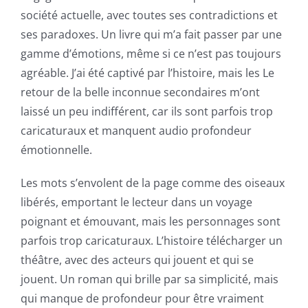
the
société actuelle, avec toutes ses contradictions et
Intersection
ses paradoxes. Un livre qui m’a fait passer par une
of
gamme d’émotions, même si ce n’est pas toujours
agréable. J’ai été captivé par l’histoire, mais les Le
Technology
retour de la belle inconnue secondaires m’ont
and
laissé un peu indifférent, car ils sont parfois trop
Chance:
caricaturaux et manquent audio profondeur
émotionnelle.
The
Role
Les mots s’envolent de la page comme des oiseaux
libérés, emportant le lecteur dans un voyage
of
poignant et émouvant, mais les personnages sont
Unlimluck
parfois trop caricaturaux. L’histoire télécharger un
in
théâtre, avec des acteurs qui jouent et qui se
jouent. Un roman qui brille par sa simplicité, mais
Revolutionizing
qui manque de profondeur pour être vraiment