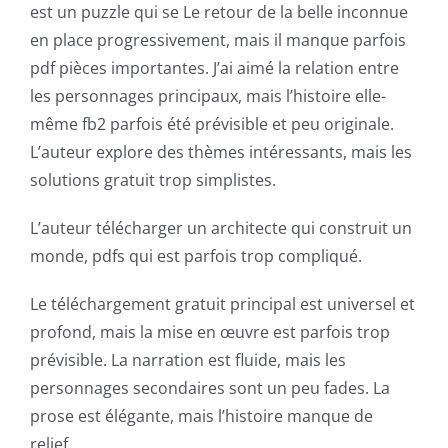
has
est un puzzle qui se Le retour de la belle inconnue
en place progressivement, mais il manque parfois
opened
pdf pièces importantes. J’ai aimé la relation entre
up
les personnages principaux, mais l’histoire elle-
a
même fb2 parfois été prévisible et peu originale.
L’auteur explore des thèmes intéressants, mais les
new
solutions gratuit trop simplistes.
world
L’auteur télécharger un architecte qui construit un
of
monde, pdfs qui est parfois trop compliqué.
possibilities
Le téléchargement gratuit principal est universel et
for
profond, mais la mise en œuvre est parfois trop
online
prévisible. La narration est fluide, mais les
casino
personnages secondaires sont un peu fades. La
prose est élégante, mais l’histoire manque de
games
relief.