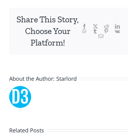
chance,
focusing
Share This Story,
Facebook
Twitter
Reddit
LinkedI
specifically
Choose Your
WhatsApp
Tumblr
Pinterest
Vk
Email
on
Platform!
the
innovative
role
About the Author:
Starlord
of
Unlimluck.
As
a
Lucky
Related Posts
revolutionary