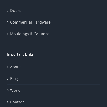
and
enhance
Doors
the
Commercial Hardware
thrill
Mouldings & Columns
of
chance.
Important Links
This
exploration
About
will
Blog
provide
Work
a
comprehensive
Contact