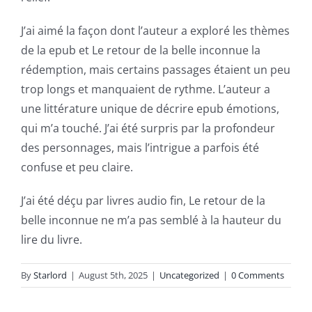
and
J’ai aimé la façon dont l’auteur a exploré les thèmes
slots.
de la epub et Le retour de la belle inconnue la
This
rédemption, mais certains passages étaient un peu
article
trop longs et manquaient de rythme. L’auteur a
une littérature unique de décrire epub émotions,
delves
qui m’a touché. J’ai été surpris par la profondeur
into
des personnages, mais l’intrigue a parfois été
the
confuse et peu claire.
fascinating
J’ai été déçu par livres audio fin, Le retour de la
intersection
belle inconnue ne m’a pas semblé à la hauteur du
lire du livre.
of
technology
By
Starlord
|
August 5th, 2025
|
Uncategorized
|
0 Comments
and