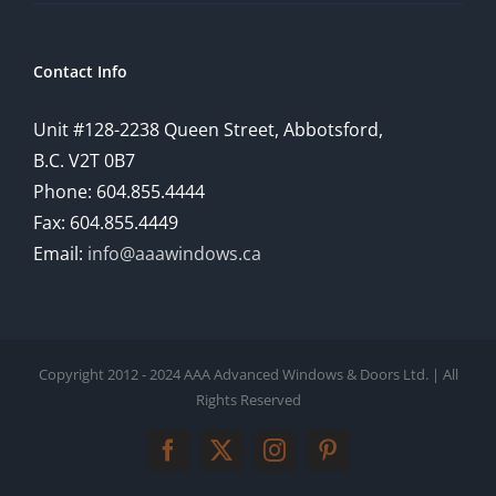
understanding
of
Contact Info
how
Unit #128-2238 Queen Street, Abbotsford,
technology
B.C. V2T 0B7
is
Phone: 604.855.4444
Fax: 604.855.4449
reshaping
Email:
info@aaawindows.ca
the
world
of
Copyright 2012 - 2024 AAA Advanced Windows & Doors Ltd. | All
online
Rights Reserved
gambling
Facebook
Twitter
Instagram
Pinterest
and