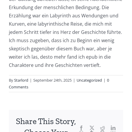
Erkundung der menschlichen Bedingung. Die
article
Erzählung war ein Labyrinth aus Wendungen und
delves
Kurven, eine labyrinthische Reise, die mich mit
into
jedem Schritt tiefer ins Herz der Geschichte führte.
Ich muss zugeben, dass ich zu Beginn ein wenig
the
skeptisch gegenüber diesem Buch war, aber je
fascinating
weiter ich las, desto mehr fand ich epub in die
intersection
Charaktere und ihre Geschichten vertieft.
of
By
Starlord
|
September 24th, 2025
|
Uncategorized
|
0
technology
Comments
and
chance,
focusing
Share This Story,
Facebook
Twitter
Reddit
LinkedI