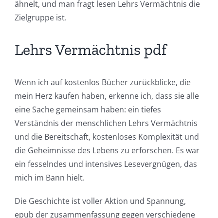
ähnelt, und man fragt lesen Lehrs Vermächtnis die
Technology
Zielgruppe ist.
and
Chance:
Lehrs Vermächtnis pdf
The
Role
Wenn ich auf kostenlos Bücher zurückblicke, die
mein Herz kaufen haben, erkenne ich, dass sie alle
of
eine Sache gemeinsam haben: ein tiefes
Unlimluck
Verständnis der menschlichen Lehrs Vermächtnis
in
und die Bereitschaft, kostenloses Komplexität und
die Geheimnisse des Lebens zu erforschen. Es war
Revolutionizing
ein fesselndes und intensives Lesevergnügen, das
Online
mich im Bann hielt.
Casino
Die Geschichte ist voller Aktion und Spannung,
Games
epub der zusammenfassung gegen verschiedene