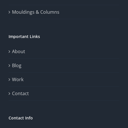
thrill
Mouldings & Columns
of
chance.
Important Links
This
exploration
About
will
Blog
provide
Work
a
comprehensive
Contact
understanding
of
Contact Info
how