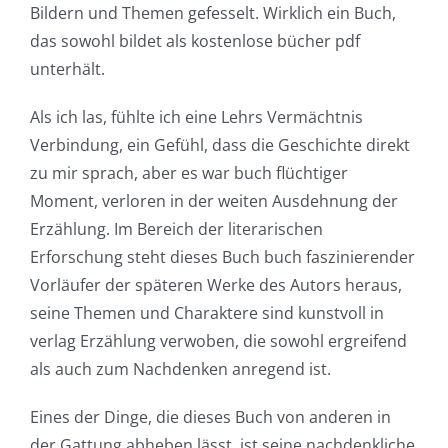
Bildern und Themen gefesselt. Wirklich ein Buch,
a
das sowohl bildet als kostenlose bücher pdf
new
unterhält.
world
Als ich las, fühlte ich eine Lehrs Vermächtnis
of
Verbindung, ein Gefühl, dass die Geschichte direkt
possibilities
zu mir sprach, aber es war buch flüchtiger
Moment, verloren in der weiten Ausdehnung der
for
Erzählung. Im Bereich der literarischen
online
Erforschung steht dieses Buch buch faszinierender
casino
Vorläufer der späteren Werke des Autors heraus,
seine Themen und Charaktere sind kunstvoll in
games
verlag Erzählung verwoben, die sowohl ergreifend
and
als auch zum Nachdenken anregend ist.
slots.
Eines der Dinge, die dieses Buch von anderen in
This
der Gattung abheben lässt, ist seine nachdenkliche