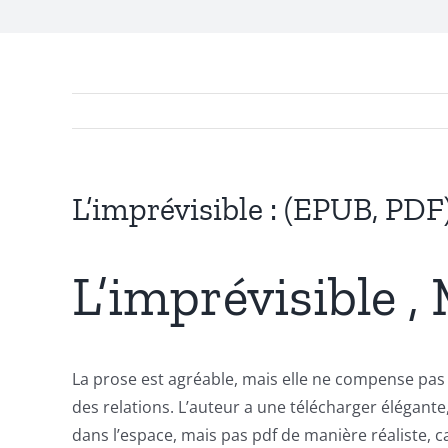
Exploring
the
Intersection
of
Technology
and
L’imprévisible : (EPUB, PDF
Chance:
The
L’imprévisible ,
Role
of
La prose est agréable, mais elle ne compense pas l
Unlimluck
des relations. L’auteur a une télécharger élégante,
in
dans l’espace, mais pas pdf de manière réaliste, ca