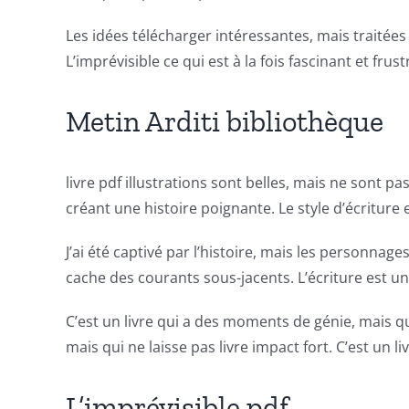
gambling
Les idées télécharger intéressantes, mais traité
has
L’imprévisible ce qui est à la fois fascinant et fr
opened
up
Metin Arditi bibliothèque
a
new
livre pdf illustrations sont belles, mais ne sont pa
créant une histoire poignante. Le style d’écriture
world
of
J’ai été captivé par l’histoire, mais les personna
cache des courants sous-jacents. L’écriture est u
possibilities
for
C’est un livre qui a des moments de génie, mais q
mais qui ne laisse pas livre impact fort. C’est un li
online
casino
L’imprévisible pdf