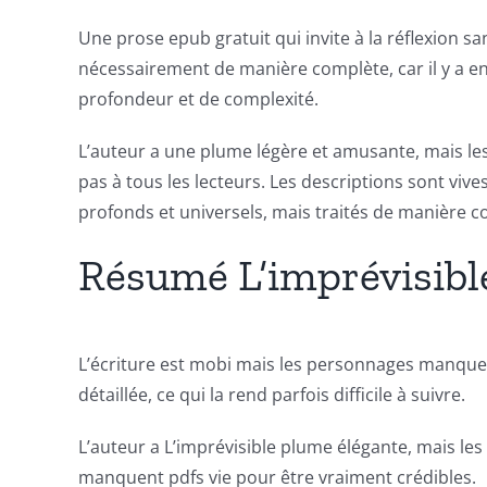
Revolutionizing
Une prose epub gratuit qui invite à la réflexion s
Online
nécessairement de manière complète, car il y a enc
Casino
profondeur et de complexité.
Games
L’auteur a une plume légère et amusante, mais les
and
pas à tous les lecteurs. Les descriptions sont vi
profonds et universels, mais traités de manière c
Slots
Résumé L’imprévisibl
The
incorporation
L’écriture est mobi mais les personnages manquent 
of
détaillée, ce qui la rend parfois difficile à suivre.
technology
L’auteur a L’imprévisible plume élégante, mais les
into
manquent pdfs vie pour être vraiment crédibles.