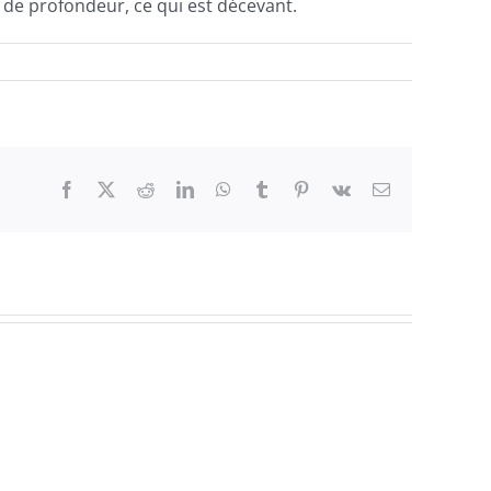
de profondeur, ce qui est décevant.
Facebook
Twitter
Reddit
LinkedIn
WhatsApp
Tumblr
Pinterest
Vk
Email