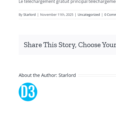
Le téléchargement gratuit principal téléchargeme
and
By
Starlord
|
November 11th, 2025
|
Uncategorized
|
0 Com
chance,
focusing
specifically
Share This Story, Choose Your
on
the
innovative
About the Author:
Starlord
role
of
Unlimluck.
As
a