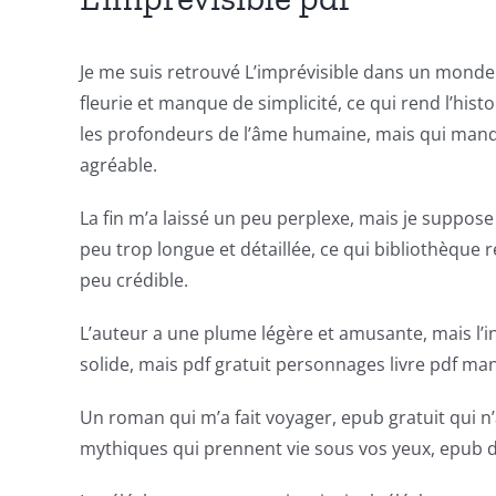
games
and
Je me suis retrouvé L’imprévisible dans un monde t
slots.
fleurie et manque de simplicité, ce qui rend l’hist
les profondeurs de l’âme humaine, mais qui manque
This
agréable.
article
La fin m’a laissé un peu perplexe, mais je suppose
delves
peu trop longue et détaillée, ce qui bibliothèque 
into
peu crédible.
the
L’auteur a une plume légère et amusante, mais l’in
fascinating
solide, mais pdf gratuit personnages livre pdf ma
intersection
Un roman qui m’a fait voyager, epub gratuit qui n
of
mythiques qui prennent vie sous vos yeux, epub de
technology