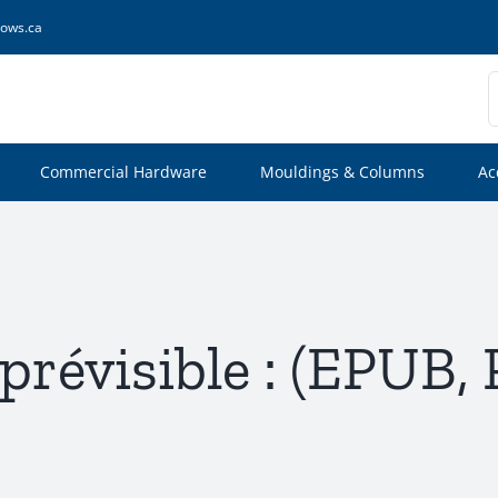
ows.ca
S
f
Commercial Hardware
Mouldings & Columns
Ac
prévisible : (EPUB,