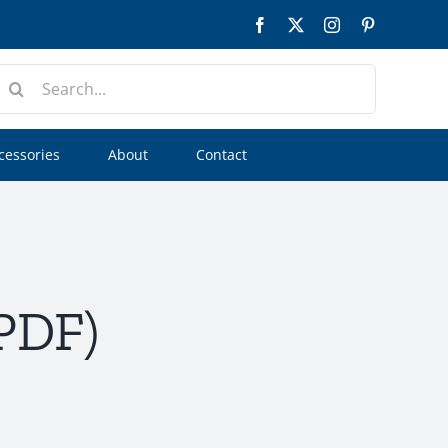
Facebook
Twitter
Instagram
Pinterest
earch
or:
cessories
About
Contact
 PDF)