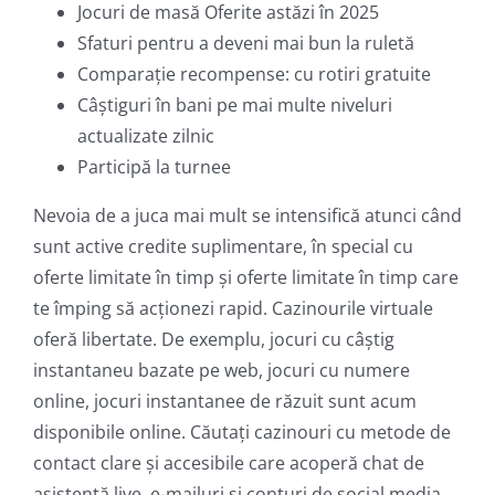
Jocuri de masă Oferite astăzi în 2025
Sfaturi pentru a deveni mai bun la ruletă
Comparație recompense: cu rotiri gratuite
Câștiguri în bani pe mai multe niveluri
actualizate zilnic
Participă la turnee
Nevoia de a juca mai mult se intensifică atunci când
sunt active credite suplimentare, în special cu
oferte limitate în timp și oferte limitate în timp care
te împing să acționezi rapid. Cazinourile virtuale
oferă libertate. De exemplu, jocuri cu câștig
instantaneu bazate pe web, jocuri cu numere
online, jocuri instantanee de răzuit sunt acum
disponibile online. Căutați cazinouri cu metode de
contact clare și accesibile care acoperă chat de
asistență live, e-mailuri și conturi de social media .