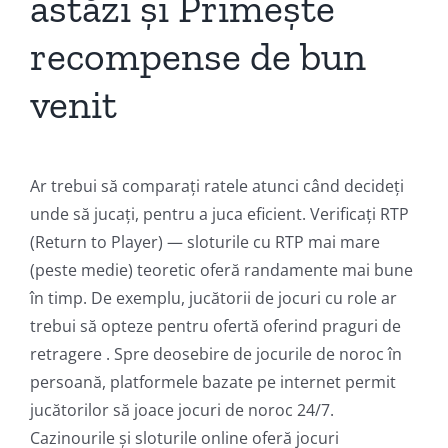
astăzi și Primește
recompense de bun
venit
Ar trebui să comparați ratele atunci când decideți
unde să jucați, pentru a juca eficient. Verificați RTP
(Return to Player) — sloturile cu RTP mai mare
(peste medie) teoretic oferă randamente mai bune
în timp. De exemplu, jucătorii de jocuri cu role ar
trebui să opteze pentru ofertă oferind praguri de
retragere . Spre deosebire de jocurile de noroc în
persoană, platformele bazate pe internet permit
jucătorilor să joace jocuri de noroc 24/7.
Cazinourile și sloturile online oferă jocuri