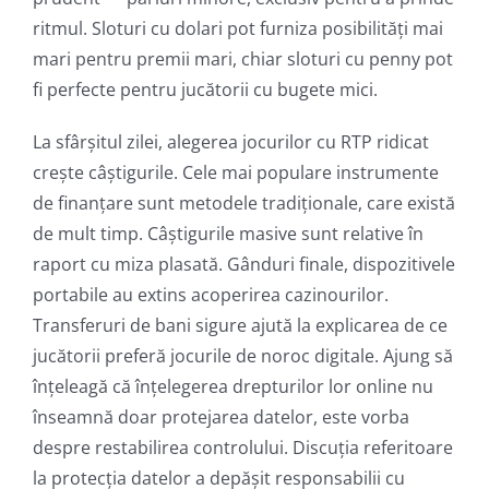
ritmul. Sloturi cu dolari pot furniza posibilități mai
mari pentru premii mari, chiar sloturi cu penny pot
fi perfecte pentru jucătorii cu bugete mici.
La sfârșitul zilei, alegerea jocurilor cu RTP ridicat
crește câștigurile. Cele mai populare instrumente
de finanțare sunt metodele tradiționale, care există
de mult timp. Câștigurile masive sunt relative în
raport cu miza plasată. Gânduri finale, dispozitivele
portabile au extins acoperirea cazinourilor.
Transferuri de bani sigure ajută la explicarea de ce
jucătorii preferă jocurile de noroc digitale. Ajung să
înțeleagă că înțelegerea drepturilor lor online nu
înseamnă doar protejarea datelor, este vorba
despre restabilirea controlului. Discuția referitoare
la protecția datelor a depășit responsabilii cu