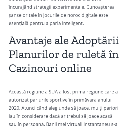
încurajând strategii experimentale. Cunoașterea
șanselor tale în jocurile de noroc digitale este
esențială pentru a paria inteligent.
Avantaje ale Adoptării
Planurilor de ruletă în
Cazinouri online
Această regiune a SUA a fost prima regiune care a
autorizat pariurile sportive în primăvara anului
2020. Atunci când aleg unde să joace, mulți pariori
iau în considerare dacă ar trebui să joace acasă
sau în persoană. Banii mei virtuali instantaneu s-a