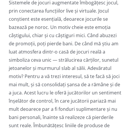
Sistemele de jocuri augmentate îmbogățesc jocul,
prin conectarea funcțiilor live și virtuale. Jocul
conștient este esențială, deoarece jocurile se
bazează pe noroc. Un motiv cheie este emoția
câștigului, chiar și cu câștiguri mici. Când abuzezi
de promoții, poți pierde bani. De când mă știu am
luat atmosfera dintr-o casă de jocuri reală a
simboliza ceva unic — strălucirea cărților, sunetul
jetoanelor și murmurul slab al sălii. Adevăratul
motiv? Pentru a vă trezi interesul, să te facă să joci
mai mult, și să consolidați șansa de a rămâne și de
a juca. Acest lucru le oferă jucătorilor un sentiment
înșelător de control, în care jucătorii pariază mai
mult deoarece par a fi fonduri suplimentare și nu
bani personali, înainte să realizeze că pierderile
sunt reale. Îmbunătățesc liniile de produse de