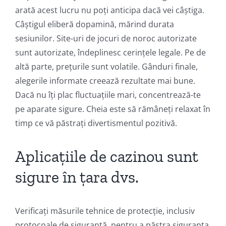
arată acest lucru nu poți anticipa dacă vei câștiga.
Câștigul eliberă dopamină, mărind durata
sesiunilor. Site-uri de jocuri de noroc autorizate
sunt autorizate, îndeplinesc cerințele legale. Pe de
altă parte, prețurile sunt volatile. Gânduri finale,
alegerile informate creează rezultate mai bune.
Dacă nu îți plac fluctuațiile mari, concentrează-te
pe aparate sigure. Cheia este să rămâneți relaxat în
timp ce vă păstrați divertismentul pozitivă.
Aplicațiile de cazinou sunt
sigure în țara dvs.
Verificați măsurile tehnice de protecție, inclusiv
protocoale de siguranță, pentru a păstra siguranța