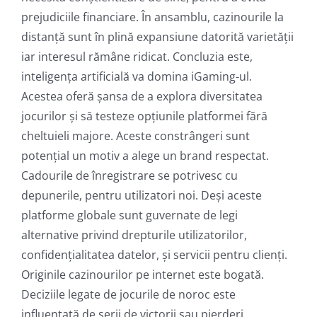
prejudiciile financiare. În ansamblu, cazinourile la
distanță sunt în plină expansiune datorită varietății
iar interesul rămâne ridicat. Concluzia este,
inteligența artificială va domina iGaming-ul.
Acestea oferă șansa de a explora diversitatea
jocurilor și să testeze opțiunile platformei fără
cheltuieli majore. Aceste constrângeri sunt
potențial un motiv a alege un brand respectat.
Cadourile de înregistrare se potrivesc cu
depunerile, pentru utilizatori noi. Deși aceste
platforme globale sunt guvernate de legi
alternative privind drepturile utilizatorilor,
confidențialitatea datelor, și servicii pentru clienți.
Originile cazinourilor pe internet este bogată.
Deciziile legate de jocurile de noroc este
influențată de serii de victorii sau pierderi,