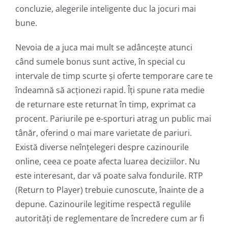
concluzie, alegerile inteligente duc la jocuri mai
bune.
Nevoia de a juca mai mult se adâncește atunci
când sumele bonus sunt active, în special cu
intervale de timp scurte și oferte temporare care te
îndeamnă să acționezi rapid. Îți spune rata medie
de returnare este returnat în timp, exprimat ca
procent. Pariurile pe e-sporturi atrag un public mai
tânăr, oferind o mai mare varietate de pariuri.
Există diverse neînțelegeri despre cazinourile
online, ceea ce poate afecta luarea deciziilor. Nu
este interesant, dar vă poate salva fondurile. RTP
(Return to Player) trebuie cunoscute, înainte de a
depune. Cazinourile legitime respectă regulile
autorități de reglementare de încredere cum ar fi