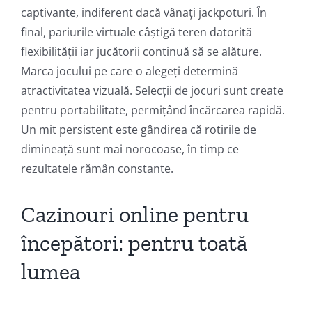
captivante, indiferent dacă vânați jackpoturi. În
final, pariurile virtuale câștigă teren datorită
flexibilității iar jucătorii continuă să se alăture.
Marca jocului pe care o alegeți determină
atractivitatea vizuală. Selecții de jocuri sunt create
pentru portabilitate, permițând încărcarea rapidă.
Un mit persistent este gândirea că rotirile de
dimineață sunt mai norocoase, în timp ce
rezultatele rămân constante.
Cazinouri online pentru
începători: pentru toată
lumea