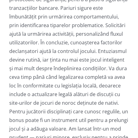
tranzacțiilor bancare. Pariuri sigure este
îmbunătățit prin urmărirea comportamentului,
prin identificarea tiparelor problematice. Solicitări
ajută la urmărirea activității, personalizând fluxul
utilizatorilor. În concluzie, cunoașterea factorilor
declanșatori ajută la controlul jocului. Entuziasmul
devine rutină, iar ținta nu mai este jocul inteligent
și mai mult despre îndeplinirea condițiilor. Va dura
ceva timp până când legalizarea completă va avea
loc în conformitate cu legislația locală, deoarece
include o actualizare legală alături de discuții cu
site-urilor de jocuri de noroc deținute de nativi.
Pentru jucătorii disciplinați care cunosc regulile, un
bonus poate fi un instrument util pentru a prelungi
jocul și a adăuga valoare. Am lansat într-un mod
prudent — pariuri minore, exclusiv pentru a prinde