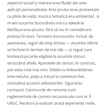
aspectul vizual și manevrarea fluide ale unei
aplicații personalizate. Arta jocului erau prezentate
ca pline de viață, muzica tematică era ambiental , și
m-am surprins bucurându-mă cu adevărat
desfășurarea jocului, fără să iau în considerare
premiul în bani. Termenii bonusurilor includ, de
asemenea, reguli de timp limitat — anumite oferte
se încheie în termen de trei zile — și reguli care
limitează jocurile eligibile la anumite sloturi,
excluzând altele. Aparatele de sloturi, în contrast,
pot avea cote mai mici. Odată cu îmbunătățirea
internetului, piața a trecut la conexiuni live,
stimulând accesul utilizatorilor. Siguranța
contează. Cazinourile de renume sunt
reglementate de comisii recunoscute cum ar fi
UKGC. Recenzii și evaluări arată experiențe reale,