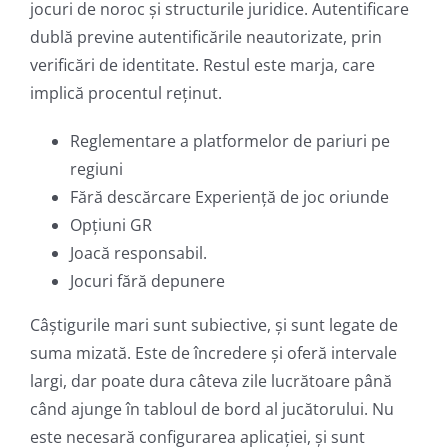
jocuri de noroc și structurile juridice. Autentificare
dublă previne autentificările neautorizate, prin
verificări de identitate. Restul este marja, care
implică procentul reținut.
Reglementare a platformelor de pariuri pe
regiuni
Fără descărcare Experiență de joc oriunde
Opțiuni GR
Joacă responsabil.
Jocuri fără depunere
Câștigurile mari sunt subiective, și sunt legate de
suma mizată. Este de încredere și oferă intervale
largi, dar poate dura câteva zile lucrătoare până
când ajunge în tabloul de bord al jucătorului. Nu
este necesară configurarea aplicației, și sunt