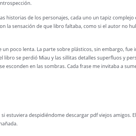
 introspección.
las historias de los personajes, cada uno un tapiz complejo
n la sensación de que libro faltaba, como si el autor no hu
un poco lenta. La parte sobre plásticos, sin embargo, fue i
libro se perdió Miau y las sillitas detalles superfluos y per
ue se esconden en las sombras. Cada frase me invitaba a su
mo si estuviera despidiéndome descargar pdf viejos amigos. E
smañada.