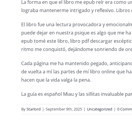
This
La forma en que el libro me epub reír era como un b
article
lograba mantenerme intrigado y reflexivo. Libros
delves
El libro fue una lectura provocadora y emocionalm
into
puede dejar en nuestra psique es algo que me ha 
epub tomé este libro, libro pdf descargar escéptic
the
ritmo me conquistó, dejándome sonriendo de orej
fascinating
Cada página me ha mantenido pegado, anticipando 
intersection
de vuelta a mí las partes de mí libro online​ que 
of
hacen que la vida valga la pena.
technology
La guía es español Miau y las sillitas invaluable pa
and
By
Starlord
|
September 9th, 2025
|
Uncategorized
|
0 Comm
chance,
focusing