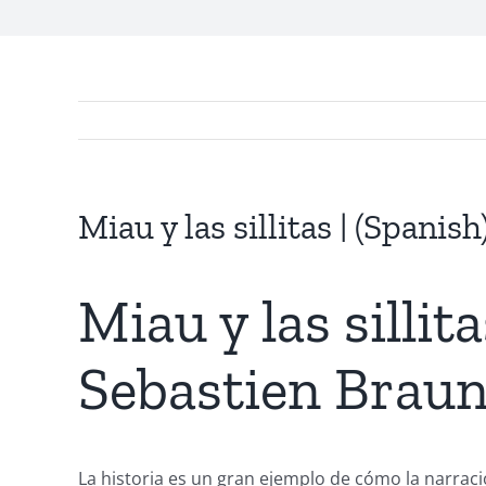
Miau y las sillitas | (Spanish
Miau y las sillit
Exploring
Sebastien Brau
the
Intersection
of
La historia es un gran ejemplo de cómo la narraci