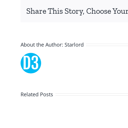
specifically
Share This Story, Choose Your
on
the
innovative
About the Author:
Starlord
role
of
Unlimluck.
As
a
Related Posts
Lucky
revolutionary
Dreams
force
Casino
in
Coduri