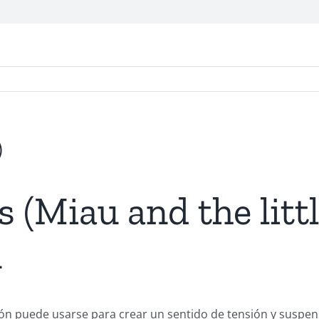
)
as (Miau and the litt
n
ón puede usarse para crear un sentido de tensión y suspenso