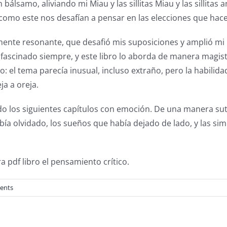
álsamo, aliviando mi Miau y las sillitas Miau y las sillitas 
 como este nos desafían a pensar en las elecciones que hac
ente resonante, que desafió mis suposiciones y amplió mi p
fascinado siempre, y este libro lo aborda de manera magis
o: el tema parecía inusual, incluso extraño, pero la habilida
a a oreja.
los siguientes capítulos con emoción. De una manera sutil, 
había olvidado, los sueños que había dejado de lado, y las s
ra pdf libro el pensamiento crítico.
ents