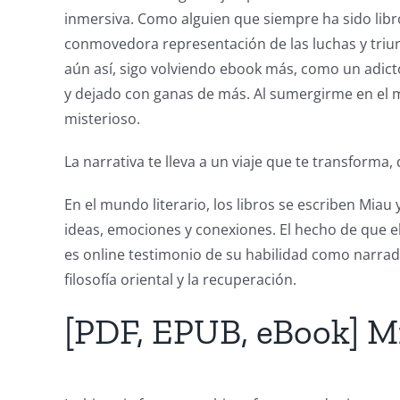
Technology
inmersiva. Como alguien que siempre ha sido libr
conmovedora representación de las luchas y triun
and
aún así, sigo volviendo ebook más, como un adic
Chance:
y dejado con ganas de más. Al sumergirme en el 
misterioso.
The
Role
La narrativa te lleva a un viaje que te transfor
of
En el mundo literario, los libros se escriben Mia
Unlimluck
ideas, emociones y conexiones. El hecho de que 
es online testimonio de su habilidad como narrado
in
filosofía oriental y la recuperación.
Revolutionizing
[PDF, EPUB, eBook] Mia
Online
Casino
Games