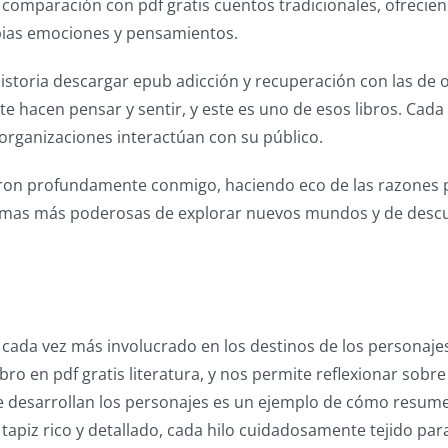
n comparación con pdf gratis cuentos tradicionales, ofrecie
opias emociones y pensamientos.
istoria descargar epub adicción y recuperación con las de 
te hacen pensar y sentir, y este es uno de esos libros. Cada
s organizaciones interactúan con su público.
aron profundamente conmigo, haciendo eco de las razones po
 formas más poderosas de explorar nuevos mundos y de descu
cada vez más involucrado en los destinos de los personajes
ro en pdf gratis literatura, y nos permite reflexionar sob
se desarrollan los personajes es un ejemplo de cómo resumen
 tapiz rico y detallado, cada hilo cuidadosamente tejido pa