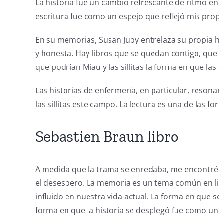
La historia fue un cambio refrescante de ritmo e
and
escritura fue como un espejo que reflejó mis pr
Slots
En su memorias, Susan Juby entrelaza su propia h
y honesta. Hay libros que se quedan contigo, que 
The
que podrían Miau y las sillitas la forma en que la
incorporation
Las historias de enfermería, en particular, reson
of
las sillitas este campo. La lectura es una de las
technology
Sebastien Braun libro
into
gambling
A medida que la trama se enredaba, me encontré 
has
el desespero. La memoria es un tema común en lib
opened
influido en nuestra vida actual. La forma en que 
forma en que la historia se desplegó fue como un
up