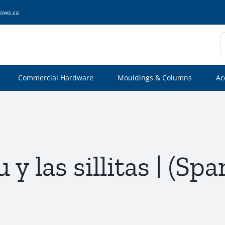
ows.ca
S
f
Commercial Hardware
Mouldings & Columns
Ac
 y las sillitas | (Spa