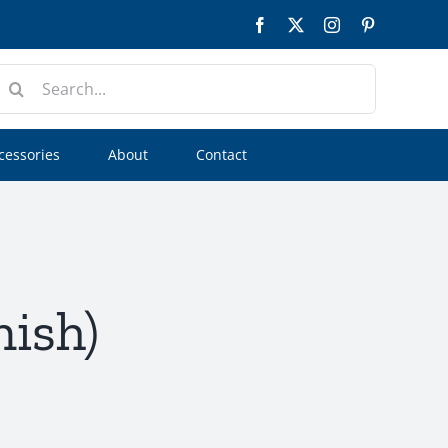
Facebook
Twitter
Instagram
Pinterest
earch
or:
cessories
About
Contact
nish)