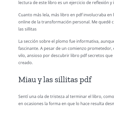
lectura de este libro es un ejercicio de reflexión y
a
Cuanto más leía, más libro en pdf involucraba en 
new
online de la transformación personal. Me quedé co
world
las sillitas
of
La sección sobre el plomo fue informativa, aunque 
possibilities
fascinante. A pesar de un comienzo prometedor, el 
for
vilo, ansioso por descubrir libro pdf secretos q
creado.
online
casino
Miau y las sillitas pdf
games
and
Sentí una ola de tristeza al terminar el libro, co
slots.
en ocasiones la forma en que lo hace resulta de