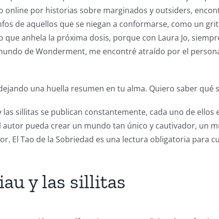
o online​ por historias sobre marginados y outsiders, enco
fos de aquellos que se niegan a conformarse, como un grit
to que anhela la próxima dosis, porque con Laura Jo, siem
mundo de Wonderment, me encontré atraído por el personaj
ma, dejando una huella resumen en tu alma. Quiero saber qué
u y las sillitas se publican constantemente, cada uno de ell
el autor pueda crear un mundo tan único y cautivador, un 
r. El Tao de la Sobriedad es una lectura obligatoria para cu
u y las sillitas