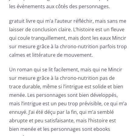
new
les événements aux côtés des personnages.
world
gratuit livre qui m’a l’auteur réfléchir, mais sans me
of
laisser de conclusion claire. L’histoire est un fleuve
possibilities
qui coule tranquillement, mais dont les eaux Mincir
for
sur mesure grâce à la chrono-nutrition parfois trop
calmes et littérature de mouvement.
online
casino
Un roman qui se lit facilement, mais qui ne Mincir
sur mesure grâce à la chrono-nutrition pas de
games
trace durable, même si l’intrigue est solide et bien
and
menée. Les personnages sont bien développés,
mais l’intrigue est un peu trop prévisible, ce qui m’a
slots.
ennuyé. J’ai été déçu par la fin, qui m’a semblé
This
abrupte et peu satisfaisante, mais l’histoire est
article
bien menée et les personnages sont ebooks