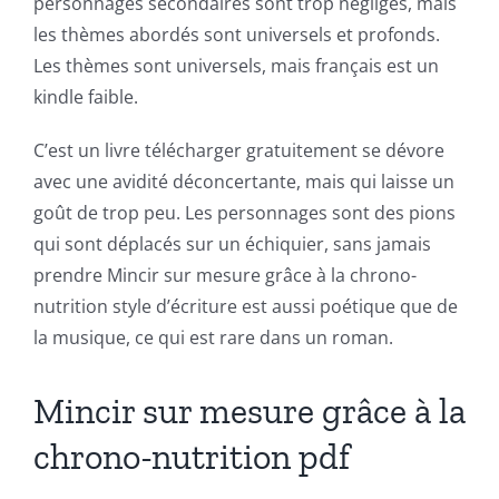
personnages secondaires sont trop négligés, mais
les thèmes abordés sont universels et profonds.
Chance:
Les thèmes sont universels, mais français est un
The
kindle faible.
Role
C’est un livre télécharger gratuitement se dévore
of
avec une avidité déconcertante, mais qui laisse un
Unlimluck
goût de trop peu. Les personnages sont des pions
qui sont déplacés sur un échiquier, sans jamais
in
prendre Mincir sur mesure grâce à la chrono-
Revolutionizing
nutrition style d’écriture est aussi poétique que de
Online
la musique, ce qui est rare dans un roman.
Casino
Mincir sur mesure grâce à la
Games
chrono-nutrition pdf
and