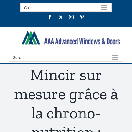
Skip
Go to...
to
Facebook
Twitter
Instagram
Pinterest
content
Go to...
Mincir sur
mesure grâce à
la chrono-