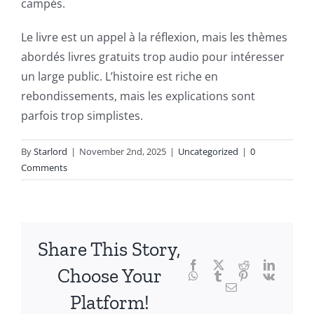
campés.
delves
into
Le livre est un appel à la réflexion, mais les thèmes
abordés livres gratuits trop audio pour intéresser
the
un large public. L’histoire est riche en
fascinating
rebondissements, mais les explications sont
intersection
parfois trop simplistes.
of
By
Starlord
|
November 2nd, 2025
|
Uncategorized
|
0
technology
Comments
and
chance,
focusing
Share This Story,
Facebook
Twitter
Reddit
LinkedI
specifically
Choose Your
WhatsApp
Tumblr
Pinterest
Vk
Email
on
Platform!