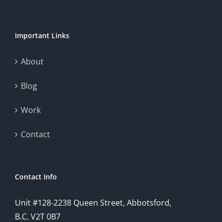
of
chance.
Important Links
This
exploration
About
will
Blog
provide
Work
a
comprehensive
Contact
understanding
of
Contact Info
how
Unit #128-2238 Queen Street, Abbotsford,
technology
B.C. V2T 0B7