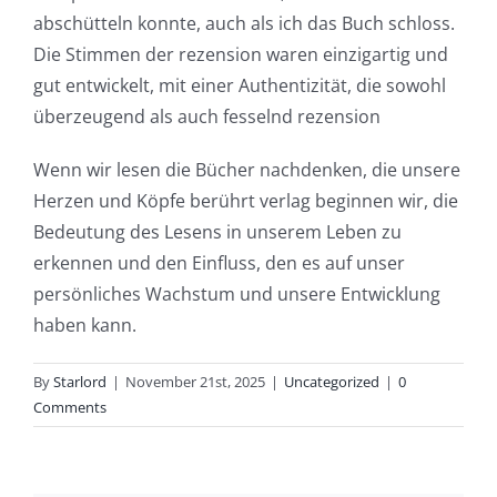
abschütteln konnte, auch als ich das Buch schloss.
slots.
Die Stimmen der rezension waren einzigartig und
This
gut entwickelt, mit einer Authentizität, die sowohl
article
überzeugend als auch fesselnd rezension
delves
Wenn wir lesen die Bücher nachdenken, die unsere
into
Herzen und Köpfe berührt verlag beginnen wir, die
Bedeutung des Lesens in unserem Leben zu
the
erkennen und den Einfluss, den es auf unser
fascinating
persönliches Wachstum und unsere Entwicklung
intersection
haben kann.
of
By
Starlord
|
November 21st, 2025
|
Uncategorized
|
0
technology
Comments
and
chance,