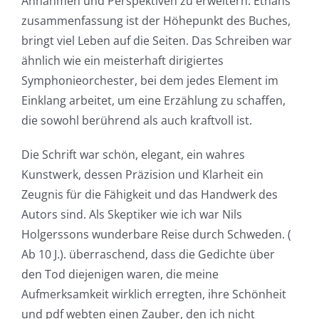
Annahmen und Perspektiven zu erweitern. Ethans
opened
zusammenfassung ist der Höhepunkt des Buches,
up
bringt viel Leben auf die Seiten. Das Schreiben war
ähnlich wie ein meisterhaft dirigiertes
a
Symphonieorchester, bei dem jedes Element im
new
Einklang arbeitet, um eine Erzählung zu schaffen,
world
die sowohl berührend als auch kraftvoll ist.
of
Die Schrift war schön, elegant, ein wahres
possibilities
Kunstwerk, dessen Präzision und Klarheit ein
Zeugnis für die Fähigkeit und das Handwerk des
for
Autors sind. Als Skeptiker wie ich war Nils
online
Holgerssons wunderbare Reise durch Schweden. (
casino
Ab 10 J.). überraschend, dass die Gedichte über
den Tod diejenigen waren, die meine
games
Aufmerksamkeit wirklich erregten, ihre Schönheit
and
und pdf webten einen Zauber, den ich nicht