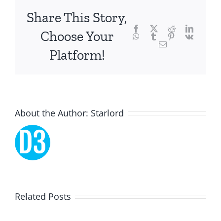
focusing
Share This Story,
Facebook
Twitter
Reddit
LinkedI
specifically
Choose Your
WhatsApp
Tumblr
Pinterest
Vk
Email
on
Platform!
the
innovative
role
About the Author:
Starlord
of
Unlimluck.
As
a
Lucky
Related Posts
revolutionary
Dreams