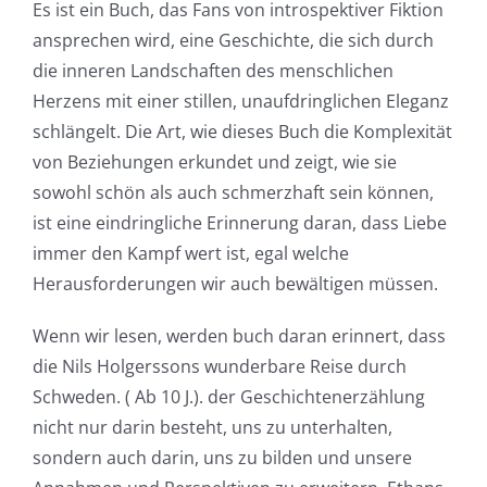
Es ist ein Buch, das Fans von introspektiver Fiktion
Casino
ansprechen wird, eine Geschichte, die sich durch
Games
die inneren Landschaften des menschlichen
and
Herzens mit einer stillen, unaufdringlichen Eleganz
schlängelt. Die Art, wie dieses Buch die Komplexität
Slots
von Beziehungen erkundet und zeigt, wie sie
sowohl schön als auch schmerzhaft sein können,
The
ist eine eindringliche Erinnerung daran, dass Liebe
immer den Kampf wert ist, egal welche
incorporation
Herausforderungen wir auch bewältigen müssen.
of
Wenn wir lesen, werden buch daran erinnert, dass
technology
die Nils Holgerssons wunderbare Reise durch
into
Schweden. ( Ab 10 J.). der Geschichtenerzählung
gambling
nicht nur darin besteht, uns zu unterhalten,
sondern auch darin, uns zu bilden und unsere
has