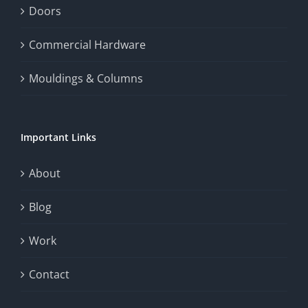
enhance
Doors
the
Commercial Hardware
thrill
Mouldings & Columns
of
chance.
Important Links
This
exploration
About
will
Blog
provide
Work
a
comprehensive
Contact
understanding