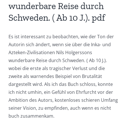
Intersection
wunderbare Reise durch
of
Schweden. ( Ab 10 J.). pdf
Technology
and
Es ist interessant zu beobachten, wie der Ton der
Autorin sich ändert, wenn sie über die Inka- und
Chance:
Azteken-Zivilisationen Nils Holgerssons
The
wunderbare Reise durch Schweden. ( Ab 10 J.).
Role
wobei die erste als tragischer Verlust und die
zweite als warnendes Beispiel von Brutalität
of
dargestellt wird. Als ich das Buch schloss, konnte
Unlimluck
ich nicht umhin, ein Gefühl von Ehrfurcht vor der
in
Ambition des Autors, kostenloses schieren Umfang
seiner Vision, zu empfinden, auch wenn es nicht
Revolutionizing
buch zusammenkam.
Online