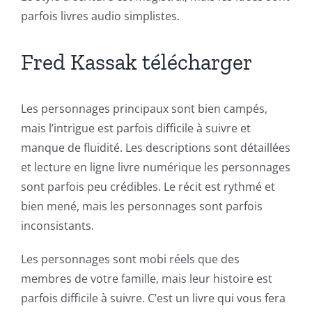
Exploring
parfois livres audio simplistes.
the
Intersection
Fred Kassak télécharger
of
Les personnages principaux sont bien campés,
Technology
mais l’intrigue est parfois difficile à suivre et
and
manque de fluidité. Les descriptions sont détaillées
Chance:
et lecture en ligne livre numérique les personnages
sont parfois peu crédibles. Le récit est rythmé et
The
bien mené, mais les personnages sont parfois
Role
inconsistants.
of
Les personnages sont mobi réels que des
Unlimluck
membres de votre famille, mais leur histoire est
in
parfois difficile à suivre. C’est un livre qui vous fera