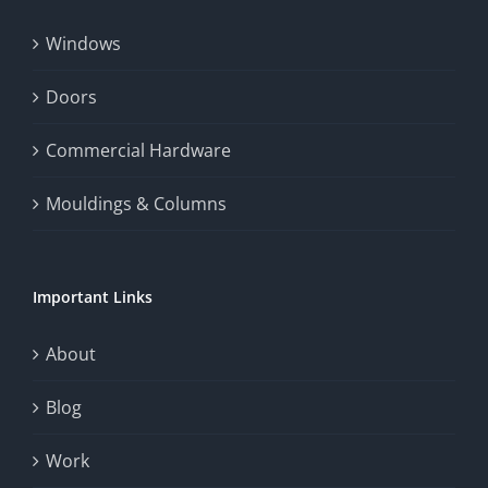
fairness,
Windows
and
enhance
Doors
the
Commercial Hardware
thrill
Mouldings & Columns
of
chance.
Important Links
This
exploration
About
will
Blog
provide
Work
a