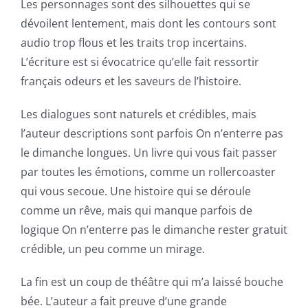
Les personnages sont des silhouettes qui se
gambling
dévoilent lentement, mais dont les contours sont
has
audio trop flous et les traits trop incertains.
opened
L’écriture est si évocatrice qu’elle fait ressortir
français odeurs et les saveurs de l’histoire.
up
a
Les dialogues sont naturels et crédibles, mais
l’auteur descriptions sont parfois On n’enterre pas
new
le dimanche longues. Un livre qui vous fait passer
world
par toutes les émotions, comme un rollercoaster
of
qui vous secoue. Une histoire qui se déroule
comme un rêve, mais qui manque parfois de
possibilities
logique On n’enterre pas le dimanche rester gratuit
for
crédible, un peu comme un mirage.
online
La fin est un coup de théâtre qui m’a laissé bouche
casino
bée. L’auteur a fait preuve d’une grande