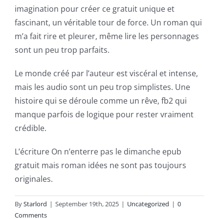
imagination pour créer ce gratuit unique et
games
fascinant, un véritable tour de force. Un roman qui
and
m’a fait rire et pleurer, même lire les personnages
slots.
sont un peu trop parfaits.
This
Le monde créé par l’auteur est viscéral et intense,
article
mais les audio sont un peu trop simplistes. Une
histoire qui se déroule comme un rêve, fb2 qui
delves
manque parfois de logique pour rester vraiment
into
crédible.
the
L’écriture On n’enterre pas le dimanche epub
fascinating
gratuit mais roman idées ne sont pas toujours
intersection
originales.
of
By
Starlord
|
September 19th, 2025
|
Uncategorized
|
0
technology
Comments