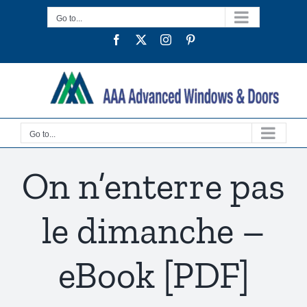
Skip
Go to...
to
Facebook
Twitter
Instagram
Pinterest
content
Go to...
On n’enterre pas
le dimanche –
eBook [PDF]