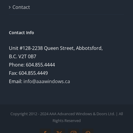
comprehensive
Contact
understanding
of
Contact Info
how
Unit #128-2238 Queen Street, Abbotsford,
technology
B.C. V2T 0B7
is
Phone: 604.855.4444
Fax: 604.855.4449
reshaping
Email:
info@aaawindows.ca
the
world
of
Copyright 2012 - 2024 AAA Advanced Windows & Doors Ltd. | All
online
Rights Reserved
gambling