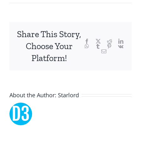
and
chance,
focusing
Share This Story,
Facebook
Twitter
Reddit
LinkedI
specifically
Choose Your
WhatsApp
Tumblr
Pinterest
Vk
Email
on
Platform!
the
innovative
role
About the Author:
Starlord
of
Unlimluck.
As