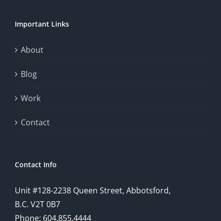
chance.
Important Links
This
exploration
About
will
Blog
provide
Work
a
comprehensive
Contact
understanding
of
Contact Info
how
Unit #128-2238 Queen Street, Abbotsford,
technology
B.C. V2T 0B7
is
Phone: 604.855.4444