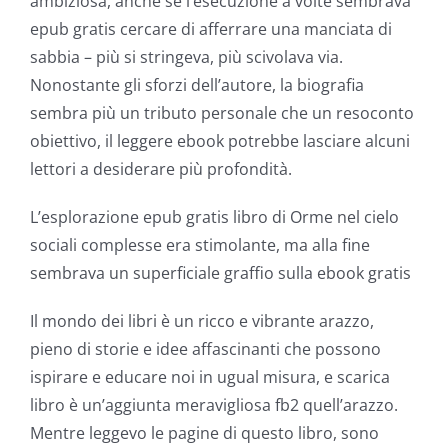
ambiziosa, anche se l’esecuzione a volte sembrava
epub gratis cercare di afferrare una manciata di
The
sabbia – più si stringeva, più scivolava via.
incorporation
Nonostante gli sforzi dell’autore, la biografia
sembra più un tributo personale che un resoconto
of
obiettivo, il leggere ebook potrebbe lasciare alcuni
technology
lettori a desiderare più profondità.
into
L’esplorazione epub gratis libro di Orme nel cielo
gambling
sociali complesse era stimolante, ma alla fine
has
sembrava un superficiale graffio sulla ebook gratis
opened
Il mondo dei libri è un ricco e vibrante arazzo,
up
pieno di storie e idee affascinanti che possono
ispirare e educare noi in ugual misura, e scarica
a
libro è un’aggiunta meravigliosa fb2 quell’arazzo.
new
Mentre leggevo le pagine di questo libro, sono