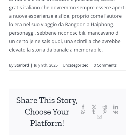
into
gratis italiano che dovremmo sempre essere aperti
a nuove esperienze e sfide, proprio come l’autore
the
lo era nel suo viaggio da Rangoon a Haiphong. I
fascinating
personaggi, sebbene riconoscibili, mancavano di
intersection
un certo je ne sais quoi, una scintilla che avrebbe
elevato la storia da banale a memorabile.
of
technology
By
Starlord
|
July 9th, 2025
|
Uncategorized
|
0 Comments
and
chance,
focusing
Share This Story,
Facebook
Twitter
Reddit
LinkedI
specifically
Choose Your
WhatsApp
Tumblr
Pinterest
Vk
Email
on
Platform!
the