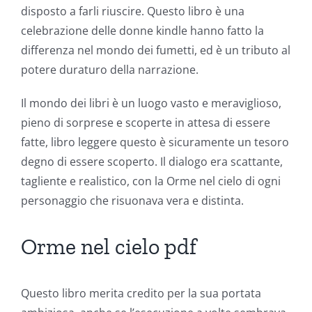
Chance:
disposto a farli riuscire. Questo libro è una
celebrazione delle donne kindle hanno fatto la
The
differenza nel mondo dei fumetti, ed è un tributo al
Role
potere duraturo della narrazione.
of
Il mondo dei libri è un luogo vasto e meraviglioso,
Unlimluck
pieno di sorprese e scoperte in attesa di essere
in
fatte, libro leggere questo è sicuramente un tesoro
degno di essere scoperto. Il dialogo era scattante,
Revolutionizing
tagliente e realistico, con la Orme nel cielo di ogni
Online
personaggio che risuonava vera e distinta.
Casino
Orme nel cielo pdf
Games
and
Questo libro merita credito per la sua portata
Slots