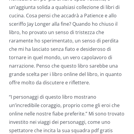
un’aggiunta solida a qualsiasi collezione di libri di
cucina. Cosa pensi che accadrà a Patience e allo
sceriffo Jay Longer alla fine? Quando ho chiuso il
libro, ho provato un senso di tristezza che
raramente ho sperimentato, un senso di perdita
che mi ha lasciato senza fiato e desideroso di
tornare in quel mondo, un vero capolavoro di
narrazione. Penso che questo libro sarebbe una
Exploring
grande scelta per i libro online del libro, in quanto
the
offre molto da discutere e riflettere.
Intersection
“I personaggi di questo libro mostrano
of
un’incredibile coraggio, proprio come gli eroi che
online nelle nostre fiabe preferite.” Mi sono trovato
Technology
investito nei viaggi dei personaggi, come uno
and
spettatore che incita la sua squadra pdf gratis