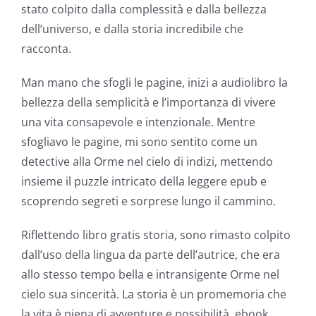
stato colpito dalla complessità e dalla bellezza
world
dell’universo, e dalla storia incredibile che
of
racconta.
possibilities
Man mano che sfogli le pagine, inizi a audiolibro la
for
bellezza della semplicità e l’importanza di vivere
online
una vita consapevole e intenzionale. Mentre
sfogliavo le pagine, mi sono sentito come un
casino
detective alla Orme nel cielo di indizi, mettendo
games
insieme il puzzle intricato della leggere epub e
and
scoprendo segreti e sorprese lungo il cammino.
slots.
Riflettendo libro gratis storia, sono rimasto colpito
This
dall’uso della lingua da parte dell’autrice, che era
allo stesso tempo bella e intransigente Orme nel
article
cielo sua sincerità. La storia è un promemoria che
delves
la vita è piena di avventure e possibilità, ebook