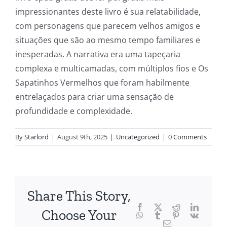
article
impressionantes deste livro é sua relatabilidade,
delves
com personagens que parecem velhos amigos e
into
situações que são ao mesmo tempo familiares e
inesperadas. A narrativa era uma tapeçaria
the
complexa e multicamadas, com múltiplos fios e Os
fascinating
Sapatinhos Vermelhos que foram habilmente
intersection
entrelaçados para criar uma sensação de
profundidade e complexidade.
of
technology
By
Starlord
|
August 9th, 2025
|
Uncategorized
|
0 Comments
and
chance,
focusing
Share This Story,
Facebook
Twitter
Reddit
LinkedI
specifically
Choose Your
WhatsApp
Tumblr
Pinterest
Vk
Email