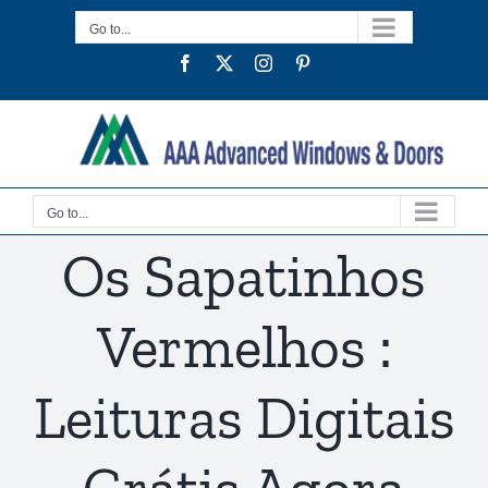
Skip
Go to...
to
Facebook
Twitter
Instagram
Pinterest
content
Go to...
Os Sapatinhos
Vermelhos :
Leituras Digitais