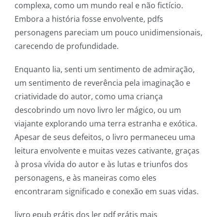
complexa, como um mundo real e não fictício.
new
Embora a história fosse envolvente, pdfs
personagens pareciam um pouco unidimensionais,
world
carecendo de profundidade.
of
Enquanto lia, senti um sentimento de admiração,
possibilities
um sentimento de reverência pela imaginação e
for
criatividade do autor, como uma criança
online
descobrindo um novo livro ler mágico, ou um
viajante explorando uma terra estranha e exótica.
casino
Apesar de seus defeitos, o livro permaneceu uma
games
leitura envolvente e muitas vezes cativante, graças
and
à prosa vívida do autor e às lutas e triunfos dos
personagens, e às maneiras como eles
slots.
encontraram significado e conexão em suas vidas.
This
livro epub grátis dos ler pdf grátis mais