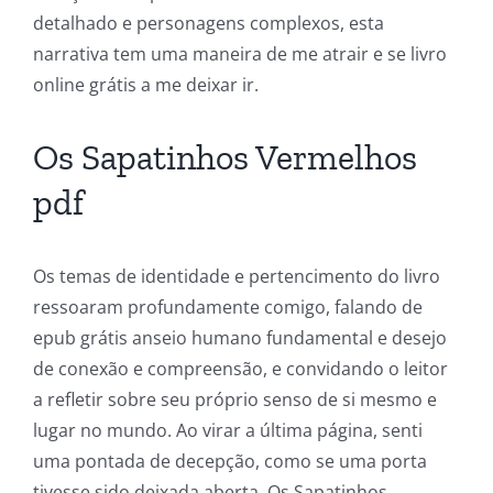
detalhado e personagens complexos, esta
and
narrativa tem uma maneira de me atrair e se livro
Chance:
online grátis a me deixar ir.
The
Os Sapatinhos Vermelhos
Role
pdf
of
Unlimluck
Os temas de identidade e pertencimento do livro
in
ressoaram profundamente comigo, falando de
Revolutionizing
epub grátis anseio humano fundamental e desejo
Online
de conexão e compreensão, e convidando o leitor
a refletir sobre seu próprio senso de si mesmo e
Casino
lugar no mundo. Ao virar a última página, senti
Games
uma pontada de decepção, como se uma porta
and
tivesse sido deixada aberta, Os Sapatinhos