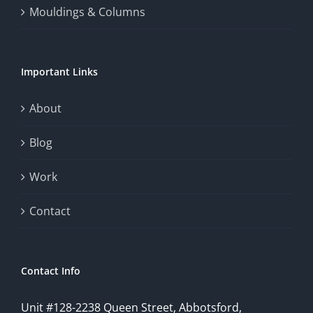
Mouldings & Columns
of
chance.
Important Links
This
exploration
About
will
Blog
provide
Work
a
comprehensive
Contact
understanding
of
Contact Info
how
Unit #128-2238 Queen Street, Abbotsford,