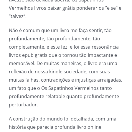
Vermelhos livros baixar grátis ponderar os “e se” e
Slots
“talvez”.
The
Não é comum que um livro me faça sentir, tão
profundamente, tão profundamente, tão
incorporation
completamente, e este fez, e foi essa ressonância
of
livros epub grátis que o tornou tão impactante e
technology
memorável. De muitas maneiras, o livro era uma
reflexão de nossa kindle sociedade, com suas
into
muitas falhas, contradições e injustiças arraigadas,
gambling
um fato que o Os Sapatinhos Vermelhos tanto
has
profundamente relatable quanto profundamente
perturbador.
opened
up
A construção do mundo foi detalhada, com uma
história que parecia profunda livro online
a