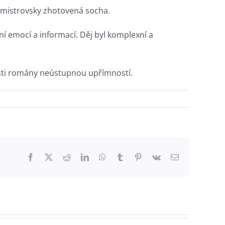
o mistrovsky zhotovená socha.
í emocí a informací. Děj byl komplexní a
nosti romány neústupnou upřímností.
Facebook
Twitter
Reddit
LinkedIn
WhatsApp
Tumblr
Pinterest
Vk
Email