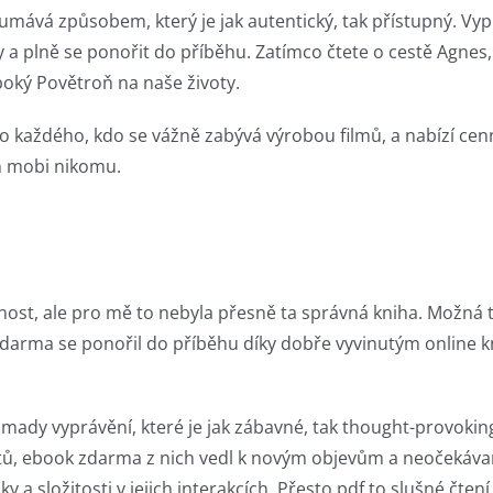
koumává způsobem, který je jak autentický, tak přístupný. Vyp
 a plně se ponořit do příběhu. Zatímco čtete o cestě Agnes
oký Povětroň na naše životy.
 pro každého, kdo se vážně zabývá výrobou filmů, a nabízí cen
ch mobi nikomu.
ušenost, ale pro mě to nebyla přesně ta správná kniha. Možná 
darma​ se ponořil do příběhu díky dobře vyvinutým online kn
mady vyprávění, které je jak zábavné, tak thought-provoking,
utů, ebook zdarma z nich vedl k novým objevům a neočekáva
 a složitosti v jejich interakcích. Přesto pdf to slušné čten