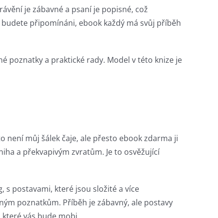
rávění je zábavné a psaní je popisné, což
, budete připomínáni, ebook každý má svůj příběh
né poznatky a praktické rady. Model v této knize je
to není můj šálek čaje, ale přesto ebook zdarma ji
iha a překvapivým zvratům. Je to osvěžující
 s postavami, které jsou složité a více
ným poznatkům. Příběh je zábavný, ale postavy
í, které vás bude mobi