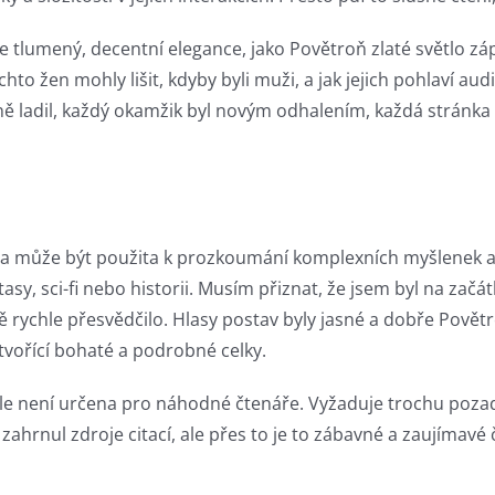
še tlumený, decentní elegance, jako Povětroň zlaté světlo zá
chto žen mohly lišit, kdyby byli muži, a jak jejich pohlaví aud
ně ladil, každý okamžik byl novým odhalením, každá stránk
tura může být použita k prozkoumání komplexních myšlenek a
y, sci-fi nebo historii. Musím přiznat, že jsem byl na začát
 rychle přesvědčilo. Hlasy postav byly jasné a dobře Povětr
 tvořící bohaté a podrobné celky.
 ale není určena pro náhodné čtenáře. Vyžaduje trochu poza
ahrnul zdroje citací, ale přes to je to zábavné a zaujímavé