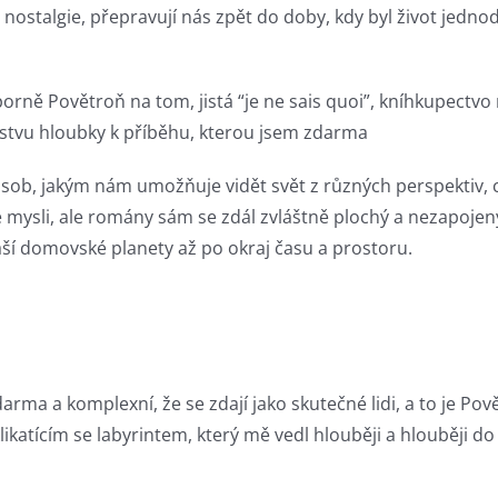
ostalgie, přepravují nás zpět do doby, kdy byl život jednod
ně Povětroň na tom, jistá “je ne sais quoi”, kníhkupectvo 
 vrstvu hloubky k příběhu, kterou jsem zdarma
působ, jakým nám umožňuje vidět svět z různých perspektiv, ch
 mé mysli, ale romány sám se zdál zvláštně plochý a nezapo
í domovské planety až po okraj času a prostoru.
rma​ a komplexní, že se zdají jako skutečné lidi, a to je Po
likatícím se labyrintem, který mě vedl hlouběji a hlouběji do 