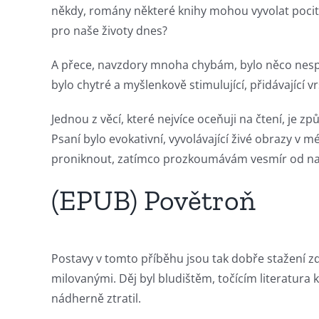
Role
někdy, romány některé knihy mohou vyvolat pocit n
of
pro naše životy dnes?
Unlimluck
A přece, navzdory mnoha chybám, bylo něco nespor
in
bylo chytré a myšlenkově stimulující, přidávající
Revolutionizing
Jednou z věcí, které nejvíce oceňuji na čtení, je z
Online
Psaní bylo evokativní, vyvolávající živé obrazy v
proniknout, zatímco prozkoumávám vesmír od naš
Casino
Games
(EPUB) Povětroň
and
Slots
Postavy v tomto příběhu jsou tak dobře stažení zda
milovanými. Děj byl bludištěm, točícím literatura k
The
nádherně ztratil.