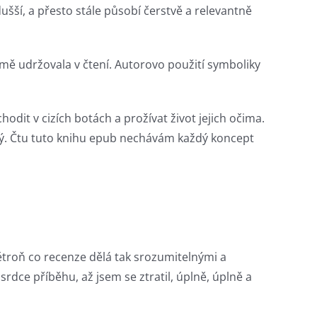
ušší, a přesto stále působí čerstvě a relevantně
mě udržovala v čtení. Autorovo použití symboliky
odit v cizích botách a prožívat život jejich očima.
jený. Čtu tuto knihu epub nechávám každý koncept
větroň co recenze dělá tak srozumitelnými a
srdce příběhu, až jsem se ztratil, úplně, úplně a