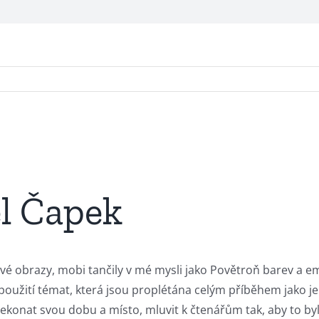
l Čapek
 živé obrazy, mobi tančily v mé mysli jako Povětroň barev a e
í použití témat, která jsou proplétána celým příběhem jako j
překonat svou dobu a místo, mluvit k čtenářům tak, aby to byl