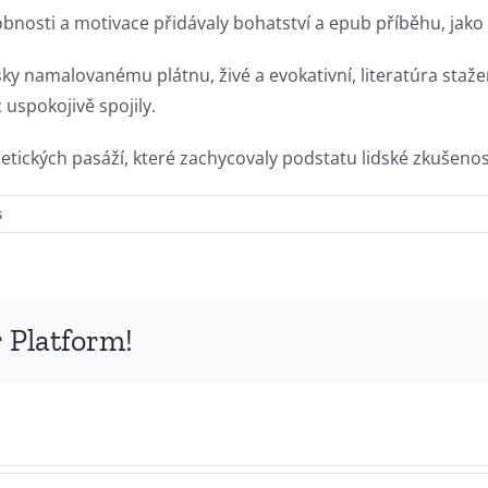
obnosti a motivace přidávaly bohatství a epub příběhu, jak
y namalovanému plátnu, živé a evokativní, literatúra stažen
 uspokojivě spojily.
poetických pasáží, které zachycovaly podstatu lidské zkuše
s
 Platform!