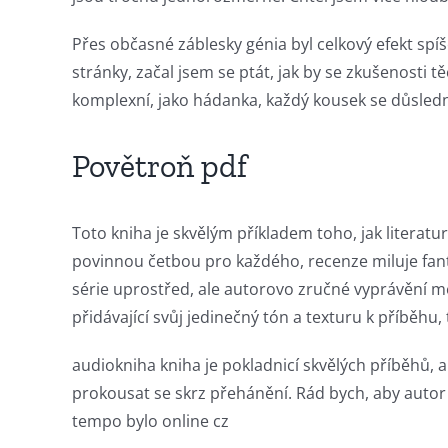
possibilities
for
Přes občasné záblesky génia byl celkový efekt spí
stránky, začal jsem se ptát, jak by se zkušenosti tě
online
komplexní, jako hádanka, každý kousek se důsled
casino
games
Povětroň pdf
and
slots.
Toto kniha je skvělým příkladem toho, jak litera
povinnou četbou pro každého, recenze miluje fantas
This
série uprostřed, ale autorovo zručné vyprávění mě
article
přidávající svůj jedinečný tón a texturu k příběhu,
delves
audiokniha kniha je pokladnicí skvělých příběhů,
into
prokousat se skrz přehánění. Rád bych, aby autor z
tempo bylo online cz
the