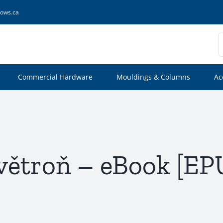
ows.ca
S
f
Commercial Hardware
Mouldings & Columns
Ac
větroň – eBook [EP