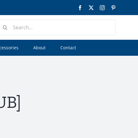
Facebook
Twitter
Instagram
Pinterest
earch
or:
cessories
About
Contact
UB]