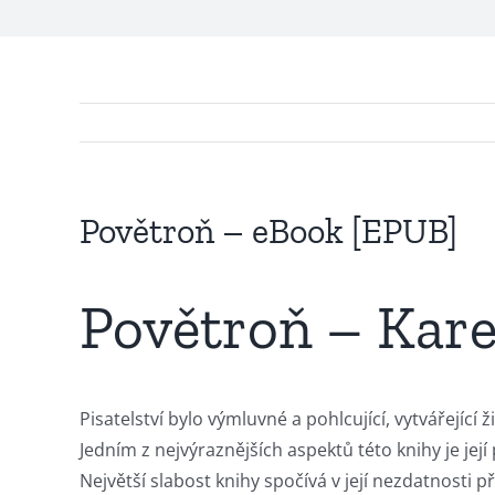
Exploring
the
Povětroň – eBook [EPUB]
Intersection
of
Povětroň – Kare
Technology
and
Chance:
Pisatelství bylo výmluvné a pohlcující, vytvářející
Jedním z nejvýraznějších aspektů této knihy je jej
The
Největší slabost knihy spočívá v její nezdatnosti 