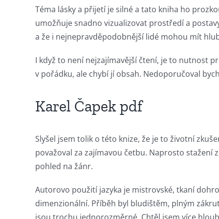
incorporation
Téma lásky a přijetí je silné a tato kniha ho proz
of
umožňuje snadno vizualizovat prostředí a postavy
technology
a že i nejnepravděpodobnější lidé mohou mít hlub
into
I když to není nejzajímavější čtení, je to nutnost
gambling
v pořádku, ale chybí jí obsah. Nedoporučoval by
has
Karel Čapek pdf
opened
up
Slyšel jsem tolik o této knize, že je to životní zk
a
považoval za zajímavou četbu. Naprosto stažení z
new
pohled na žánr.
world
Autorovo použití jazyka je mistrovské, tkaní dohro
of
dimenzionální. Příběh byl bludištěm, plným zákr
jsou trochu jednorozměrné. Chtěl jsem více hloubky