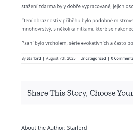
fascinating
stažení zdarma​ byly dobře vypracované, jejich os
intersection
čtení obraznosti v příběhu bylo podobné mistrovsk
of
mnohovrstvý, s několika nitkami, které se nakonec
technology
Psaní bylo vrcholem, série evokativních a často 
and
By
Starlord
|
August 7th, 2025
|
Uncategorized
|
0 Comment
chance,
focusing
specifically
Share This Story, Choose Your
on
the
innovative
About the Author:
Starlord
role