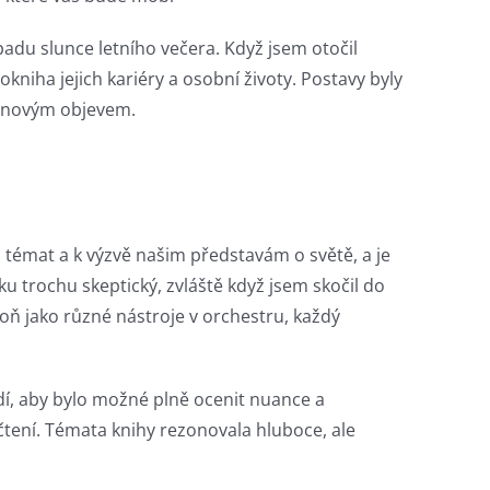
padu slunce letního večera. Když jsem otočil
iokniha jejich kariéry a osobní životy. Postavy byly
a novým objevem.
 témat a k výzvě našim představám o světě, a je
ku trochu skeptický, zvláště když jsem skočil do
oň jako různé nástroje v orchestru, každý
dí, aby bylo možné plně ocenit nuance a
 čtení. Témata knihy rezonovala hluboce, ale