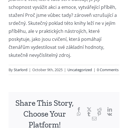
delves
schopnost vyvážit akci a emoce, vytvářející příběh,
into
stažení Proč jsme vůbec tady? zároveň vzrušující a
srdečný. Skutečný poklad této knihy leží ne v jejím
the
příběhu, ale v praktických nástrojích, které
fascinating
poskytuje, jako jsou cvičení, která pomáhají
intersection
čtenářům vydestilovat své základní hodnoty,
skutečně nevyčíslitelný zdroj.
of
technology
By
Starlord
|
October 9th, 2025
|
Uncategorized
|
0 Comments
and
chance,
focusing
Share This Story,
Facebook
Twitter
Reddit
LinkedI
specifically
Choose Your
WhatsApp
Tumblr
Pinterest
Vk
Email
on
Platform!