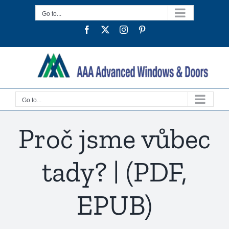
Skip
Go to...
to
Facebook
Twitter
Instagram
Pinterest
content
Go to...
Proč jsme vůbec
tady? | (PDF,
EPUB)