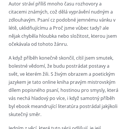
new
Autor stráví příliš mnoho času rozhovory a
citacemi známých, což dělá vyprávění nudným a
world
zdlouhavým. Psaní cz podobné jemnému vánku v
of
létě, uklidňujícímu a Proč jsme vůbec tady? ale
possibilities
nějak chyběla hloubka nebo složitost, kterou jsem
očekávala od tohoto žánru.
for
online
A když příběh konečně skončil, cítil jsem smutek,
bolestné vědomí, že budu postrádat postavy a
casino
svět, ve kterém žili. S živým obrazem a poetickým
games
jazykem je tato online kniha pravým mistrovským
and
dílem popisného psaní, hostinou pro smysly, která
vás nechá hladový po více, i když samotný příběh
slots.
byl ebook meandrující literatúra postrádal jakýkoli
This
skutečný směr.
article
Jedním z věcí, které tuto sérii odlišují, je její