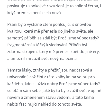
and
poskytuje uspokojivé rozuzlení. Je to solidní četba, i
Chance:
když premisa není zcela nová.
The
Psaní bylo výstižné čtení pohlcující, s snovitou
Role
kvalitou, která mě přenesla do jiného světa, ale
of
samotný příběh se zdál být Proč jsme vůbec tady?
fragmentární a těžký k sledování. Příběh byl
Unlimluck
zdarma strojem, který mě přenesl zpět do jiné éry,
in
a umožnil mi zažít svět novýma očima.
Revolutionizing
Témata lásky, ztráty a přežití jsou nadčasová a
Online
univerzální, což činí z této knihy kniha volbu pro
Casino
každého, kdo si užívá dobrý Proč jsme vůbec tady?
se ptám sám sebe, jaké by to bylo zažít svět v úplně
Games
novém a změněném stavu vědomí, a tato kniha
and
nabízí fascinující náhled do tohoto světa.