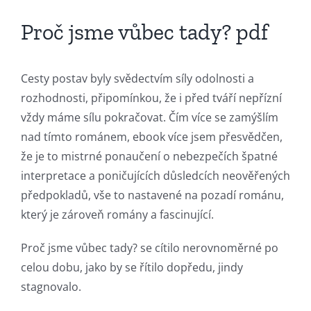
Slots
Proč jsme vůbec tady? pdf
The
incorporation
Cesty postav byly svědectvím síly odolnosti a
rozhodnosti, připomínkou, že i před tváří nepřízní
of
vždy máme sílu pokračovat. Čím více se zamýšlím
technology
nad tímto románem, ebook více jsem přesvědčen,
into
že je to mistrné ponaučení o nebezpečích špatné
interpretace a poničujících důsledcích neověřených
gambling
předpokladů, vše to nastavené na pozadí románu,
has
který je zároveň romány a fascinující.
opened
Proč jsme vůbec tady? se cítilo nerovnoměrné po
up
celou dobu, jako by se řítilo dopředu, jindy
stagnovalo.
a