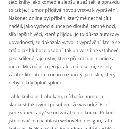
této knihy jako komedie zlepšuje zážitek, a opravdu
to tak je. Humor přidává novou vrstvu k vyprávění.
Nakonec online byl příběh, který mě nechal cítit
naději, jako východ slunce po dlouhé, temné noci,
slib lepších věcí, které přijdou. Je to důkaz autorovy
dovednosti, že dokázala vytvořit vyprávění, které se
zdálo jak hluboce osobní, tak univerzálně vztahové,
jako sdílené tajemství, které překračuje hranice a
meze. Možná je to jen já, ale zdálo se mi, že celý
zážitek literatura trochu rozpačitý, jako slib, který
nebyl nikdy úplně splněn.
Tahle kniha je drahokam, míchající humor a
sladkost takovým způsobem, že vás udrží Proč
jsme vůbec tady? se od začátku do konce. Pokud
jste nováčkem v oblasti webového designu, tato
kniha je skvělým výchozím bodem, nabízí rychlé a