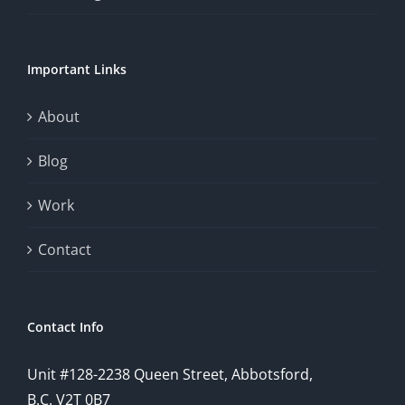
of
chance.
Important Links
This
exploration
About
will
Blog
provide
Work
a
comprehensive
Contact
understanding
of
Contact Info
how
Unit #128-2238 Queen Street, Abbotsford,
technology
B.C. V2T 0B7