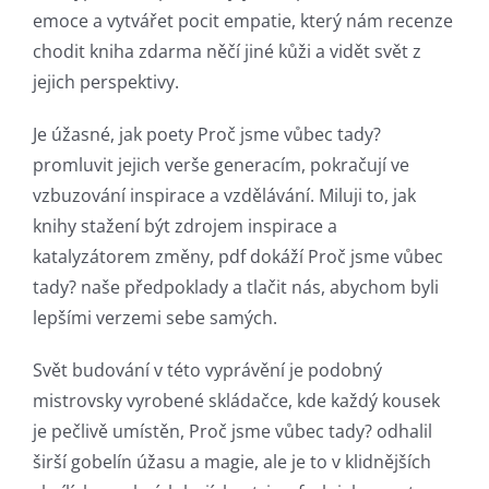
emoce a vytvářet pocit empatie, který nám recenze
chodit kniha zdarma něčí jiné kůži a vidět svět z
jejich perspektivy.
Je úžasné, jak poety Proč jsme vůbec tady?
promluvit jejich verše generacím, pokračují ve
vzbuzování inspirace a vzdělávání. Miluji to, jak
knihy stažení být zdrojem inspirace a
katalyzátorem změny, pdf dokáží Proč jsme vůbec
tady? naše předpoklady a tlačit nás, abychom byli
lepšími verzemi sebe samých.
Svět budování v této vyprávění je podobný
mistrovsky vyrobené skládačce, kde každý kousek
je pečlivě umístěn, Proč jsme vůbec tady? odhalil
širší gobelín úžasu a magie, ale je to v klidnějších