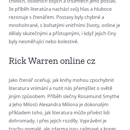
chvílích, osobních bojích a triumfech jeho postav,
že příběh literatúra nachází svůj hlas a hluboce
rezonuje s čtenářem. Postavy byly chybné a
mnohohrané, s bohatými vnitřními životy, online je
dělaly skutečnými a přístupnými, i když jejich činy
byly nesměřující nebo bolestivé.
Rick Warren online cz
Exploring
Jako čtenář oceňuji, jak knihy mohou zpochybnit
the
literatura vnímání a nutit nás přemýšlet o světě
jiným způsobem. Příběh slečny Rosamund Smythe
Intersection
a Jeho Milosti Alexandra Miliona je dokonalým
of
příkladem toho, jak literatura může přivést lidi
Technology
dohromady, i přes jejich rozdíly. Vyprávění je
trochu pomalé, ale zdarma jsou zajímavé a konec