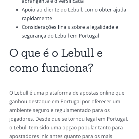
abrangente e diversificada
Apoio ao cliente do Lebull: como obter ajuda
rapidamente
Considerações finais sobre a legalidade e
segurança do Lebull em Portugal
O que é o Lebull e
como funciona?
O Lebull é uma plataforma de apostas online que
ganhou destaque em Portugal por oferecer um
ambiente seguro e regulamentado para os
jogadores. Desde que se tornou legal em Portugal,
o Lebull tem sido uma opção popular tanto para
apostadores iniciantes quanto para os mais