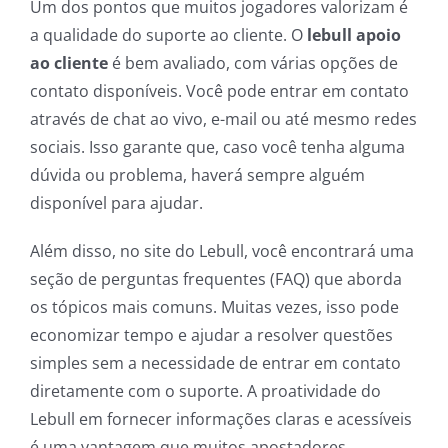
Um dos pontos que muitos jogadores valorizam é
Casino
a qualidade do suporte ao cliente. O
lebull apoio
ao cliente
é bem avaliado, com várias opções de
Games
contato disponíveis. Você pode entrar em contato
and
através de chat ao vivo, e-mail ou até mesmo redes
Slots
sociais. Isso garante que, caso você tenha alguma
dúvida ou problema, haverá sempre alguém
disponível para ajudar.
The
incorporation
Além disso, no site do Lebull, você encontrará uma
seção de perguntas frequentes (FAQ) que aborda
of
os tópicos mais comuns. Muitas vezes, isso pode
technology
economizar tempo e ajudar a resolver questões
into
simples sem a necessidade de entrar em contato
diretamente com o suporte. A proatividade do
gambling
Lebull em fornecer informações claras e acessíveis
has
é uma vantagem que muitos apostadores