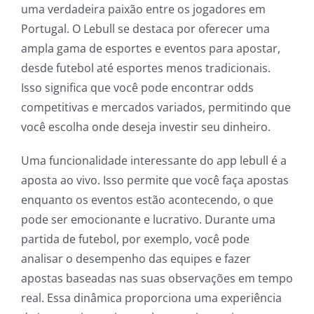
uma verdadeira paixão entre os jogadores em
Portugal. O Lebull se destaca por oferecer uma
ampla gama de esportes e eventos para apostar,
desde futebol até esportes menos tradicionais.
Isso significa que você pode encontrar odds
competitivas e mercados variados, permitindo que
você escolha onde deseja investir seu dinheiro.
Uma funcionalidade interessante do app lebull é a
aposta ao vivo. Isso permite que você faça apostas
enquanto os eventos estão acontecendo, o que
pode ser emocionante e lucrativo. Durante uma
partida de futebol, por exemplo, você pode
analisar o desempenho das equipes e fazer
apostas baseadas nas suas observações em tempo
real. Essa dinâmica proporciona uma experiência