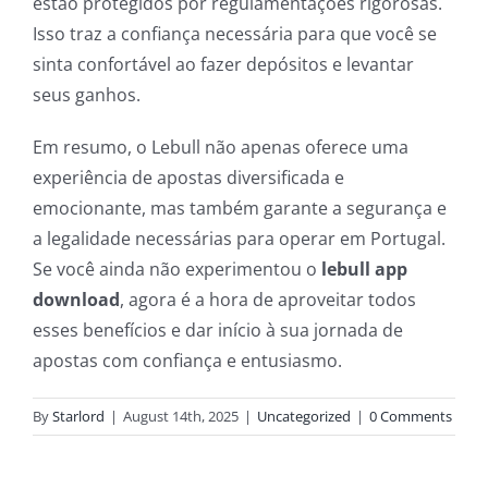
and
estão protegidos por regulamentações rigorosas.
Isso traz a confiança necessária para que você se
slots.
sinta confortável ao fazer depósitos e levantar
This
seus ganhos.
article
Em resumo, o Lebull não apenas oferece uma
delves
experiência de apostas diversificada e
into
emocionante, mas também garante a segurança e
a legalidade necessárias para operar em Portugal.
the
Se você ainda não experimentou o
lebull app
fascinating
download
, agora é a hora de aproveitar todos
intersection
esses benefícios e dar início à sua jornada de
apostas com confiança e entusiasmo.
of
technology
By
Starlord
|
August 14th, 2025
|
Uncategorized
|
0 Comments
and