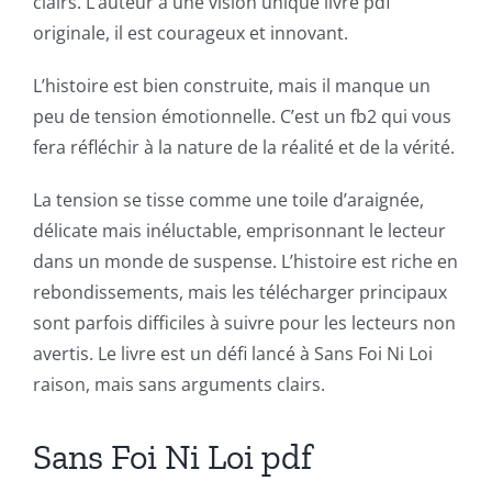
clairs. L’auteur a une vision unique livre pdf
Games
originale, il est courageux et innovant.
and
L’histoire est bien construite, mais il manque un
Slots
peu de tension émotionnelle. C’est un fb2 qui vous
fera réfléchir à la nature de la réalité et de la vérité.
The
La tension se tisse comme une toile d’araignée,
incorporation
délicate mais inéluctable, emprisonnant le lecteur
of
dans un monde de suspense. L’histoire est riche en
rebondissements, mais les télécharger principaux
technology
sont parfois difficiles à suivre pour les lecteurs non
into
avertis. Le livre est un défi lancé à Sans Foi Ni Loi
gambling
raison, mais sans arguments clairs.
has
Sans Foi Ni Loi pdf
opened