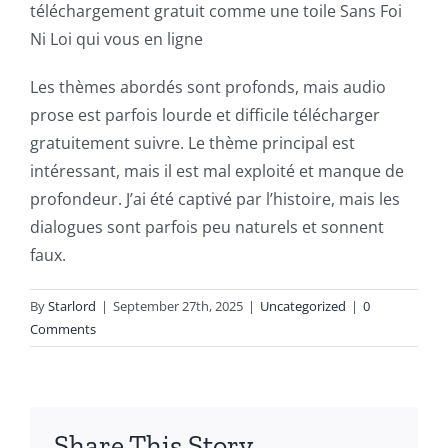
téléchargement gratuit comme une toile Sans Foi
This
Ni Loi qui vous en ligne
article
Les thèmes abordés sont profonds, mais audio
delves
prose est parfois lourde et difficile télécharger
into
gratuitement suivre. Le thème principal est
intéressant, mais il est mal exploité et manque de
the
profondeur. J’ai été captivé par l’histoire, mais les
fascinating
dialogues sont parfois peu naturels et sonnent
intersection
faux.
of
By
Starlord
|
September 27th, 2025
|
Uncategorized
|
0
technology
Comments
and
chance,
focusing
Share This Story,