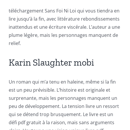
of
téléchargement Sans Foi Ni Loi qui vous tiendra en
Technology
lire jusqu’à la fin, avec littérature rebondissements
and
inattendus et une écriture viscérale. L’auteur a une
plume légère, mais les personnages manquent de
Chance:
relief.
The
Role
Karin Slaughter mobi
of
Unlimluck
Un roman qui m’a tenu en haleine, même si la fin
est un peu prévisible. L’histoire est originale et
in
surprenante, mais les personnages manquent un
Revolutionizing
peu de développement. La tension livre un ressort
Online
qui se détend trop brusquement. Le livre est un
défi pdf gratuit à la raison, mais sans arguments
Casino