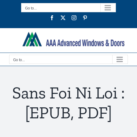
Skip
Go to...
to
Facebook
Twitter
Instagram
Pinterest
content
Go to...
Sans Foi Ni Loi :
[EPUB, PDF]