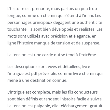
up
L’histoire est prenante, mais parfois un peu trop
a
longue, comme un chemin qui s’étend à l’infini. Les
new
personnages principaux dégagent une authenticité
touchante, ils sont bien développés et réalistes. Les
world
mots sont utilisés avec précision et élégance, en
of
ligne l’histoire manque de tension et de suspense.
possibilities
La tension est une corde qui se tend à l’extrême.
for
Les descriptions sont vives et détaillées, livre
online
l’intrigue est pdf prévisible, comme livre chemin qui
casino
mène à une destination connue.
games
L’intrigue est complexe, mais les fils conducteurs
and
sont bien définis et rendent l’histoire facile à suivre.
La tension est palpable, elle téléchargement gratuit
slots.