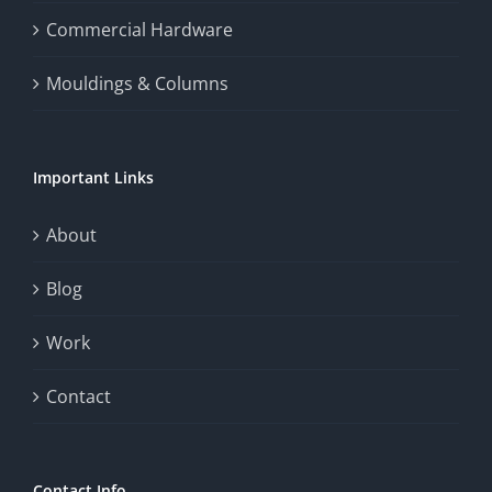
the
Commercial Hardware
thrill
Mouldings & Columns
of
chance.
Important Links
This
exploration
About
will
Blog
provide
Work
a
comprehensive
Contact
understanding
of
Contact Info