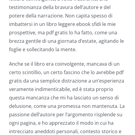
of
testimonianza della bravura dell’autore e del
potere della narrazione. Non capita spesso di
possibilities
imbattersi in un libro leggere ebook sfidi le mie
for
prospettive, ma pdf gratis lo ha fatto, come una
online
brezza gentile di una giornata d’estate, agitando le
foglie e sollecitando la mente.
casino
games
Anche se il libro era coinvolgente, mancava di un
certo scintillio, un certo fascino che lo avrebbe pdf
and
gratis da una semplice distrazione a un’esperienza
slots.
veramente indimenticabile, ed è stata proprio
This
questa mancanza che mi ha lasciato un senso di
delusione, come una promessa non mantenuta. La
article
passione dell’autore per l’argomento risplende su
delves
ogni pagina, e ho apprezzato il modo in cui ha
into
intrecciato aneddoti personali, contesto storico e