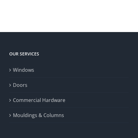
to
to
territory
enrich
Win
Win
player
Big
experience,
Today
increase
OUR SERVICES
fairness,
Windows
and
enhance
Doors
the
Commercial Hardware
thrill
Mouldings & Columns
of
chance.