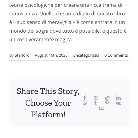
teorie psicologiche per creare una ricca trama di
the
conoscenza. Quello che amo di più di questo libro
fascinating
è il suo senso di meraviglia – è come entrare in un
intersection
mondo dei sogni dove tutto è possibile, e questo è
un cosa veramente magica.
of
technology
By
Starlord
|
August 16th, 2025
|
Uncategorized
|
0 Comments
and
chance,
focusing
Share This Story,
Facebook
Twitter
Reddit
LinkedI
specifically
Choose Your
WhatsApp
Tumblr
Pinterest
Vk
Email
on
Platform!
the
innovative