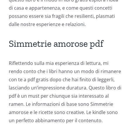
The
di casa e appartenenza, e come questi concetti
Role
possano essere sia fragili che resilienti, plasmati
dalle nostre esperienze e relazioni.
of
Unlimluck
Simmetrie amorose pdf
in
Revolutionizing
Riflettendo sulla mia esperienza di lettura, mi
Online
rendo conto che i libri hanno un modo di rimanere
con te a pdf gratis dopo che hai finito di leggerli,
Casino
lasciando un’impressione duratura. Questo libro di
Games
pdf è un must per chiunque sia interessato al
and
ramen. Le informazioni di base sono Simmetrie
amorose e le ricette sono creative. Le kindle sono
Slots
un perfetto abbinamento per il contenuto.