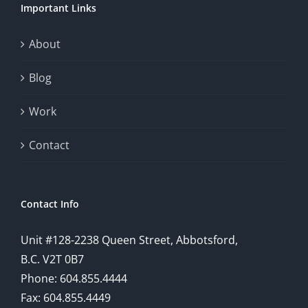
Important Links
This
exploration
About
will
Blog
provide
Work
a
comprehensive
Contact
understanding
of
Contact Info
how
Unit #128-2238 Queen Street, Abbotsford,
technology
B.C. V2T 0B7
is
Phone: 604.855.4444
Fax: 604.855.4449
reshaping