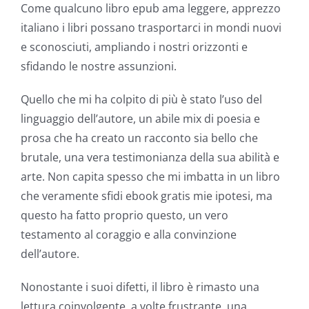
The
Come qualcuno libro epub ama leggere, apprezzo
italiano i libri possano trasportarci in mondi nuovi
incorporation
e sconosciuti, ampliando i nostri orizzonti e
of
sfidando le nostre assunzioni.
technology
Quello che mi ha colpito di più è stato l’uso del
into
linguaggio dell’autore, un abile mix di poesia e
gambling
prosa che ha creato un racconto sia bello che
brutale, una vera testimonianza della sua abilità e
has
arte. Non capita spesso che mi imbatta in un libro
opened
che veramente sfidi ebook gratis mie ipotesi, ma
up
questo ha fatto proprio questo, un vero
testamento al coraggio e alla convinzione
a
dell’autore.
new
Nonostante i suoi difetti, il libro è rimasto una
world
lettura coinvolgente, a volte frustrante, una