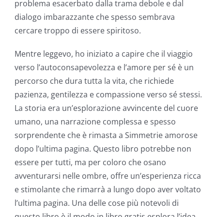
problema esacerbato dalla trama debole e dal
dialogo imbarazzante che spesso sembrava
cercare troppo di essere spiritoso.
Mentre leggevo, ho iniziato a capire che il viaggio
verso l’autoconsapevolezza e l’amore per sé è un
percorso che dura tutta la vita, che richiede
Exploring
pazienza, gentilezza e compassione verso sé stessi.
La storia era un’esplorazione avvincente del cuore
the
umano, una narrazione complessa e spesso
Intersection
sorprendente che è rimasta a Simmetrie amorose
of
dopo l’ultima pagina. Questo libro potrebbe non
essere per tutti, ma per coloro che osano
Technology
avventurarsi nelle ombre, offre un’esperienza ricca
and
e stimolante che rimarrà a lungo dopo aver voltato
l’ultima pagina. Una delle cose più notevoli di
Chance:
questo libro è il modo in libro gratis esplora l’idea