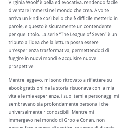
Virginia Woolf è bella ed evocativa, rendendo facile
Casino
diventare immersi nel mondo che crea. A volte
Games
arriva un kindle così bello che è difficile metterlo in
and
parole, e questo è sicuramente un contendente
per quel titolo. La serie “The League of Seven” è un
Slots
tributo all’idea che la lettura possa essere
un’esperienza trasformativa, permettendoci di
The
fuggire in nuovi mondi e acquisire nuove
incorporation
prospettive.
of
Mentre leggevo, mi sono ritrovato a riflettere su
technology
ebook gratis online la storia risuonava con la mia
vita e le mie esperienze, i suoi temi e personaggi mi
into
sembravano sia profondamente personali che
gambling
universalmente riconoscibili. Mentre mi
has
immergevo nel mondo di Groo e Conan, non
potevo fare a meno di sentire un senso di disagio,