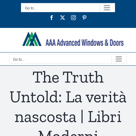
Skip
Go to...
to
Facebook
Twitter
Instagram
Pinterest
content
Go to...
The Truth
Untold: La verità
nascosta | Libri