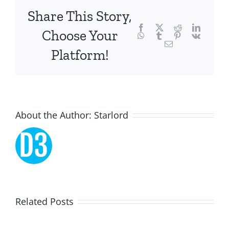
focusing
Share This Story,
Facebook
Twitter
Reddit
LinkedI
specifically
Choose Your
WhatsApp
Tumblr
Pinterest
Vk
Email
on
Platform!
the
innovative
role
About the Author:
Starlord
of
Unlimluck.
As
a
Lucky
Related Posts
revolutionary
Dreams