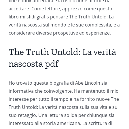
fine ebook affrettata e la risoluzione difficile da
Intersection
accettare. Come lettore, apprezzo come questo
of
libro mi sfidi gratis pensare The Truth Untold: La
Technology
verità nascosta sul mondo e le sue complessità, e a
considerare diverse prospettive ed esperienze.
and
Chance:
The Truth Untold: La verità
The
nascosta pdf
Role
of
Ho trovato questa biografia di Abe Lincoln sia
Unlimluck
informativa che coinvolgente. Ha mantenuto il mio
interesse per tutto il tempo e ha fornito nuove The
in
Truth Untold: La verità nascosta sulla sua vita e sul
Revolutionizing
suo retaggio. Una lettura solida per chiunque sia
Online
interessato alla storia americana. La scrittura di