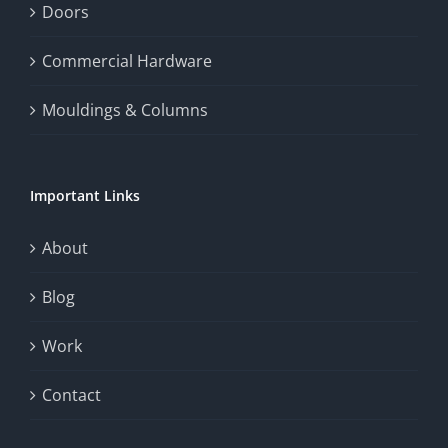
enhance
Doors
the
Commercial Hardware
thrill
Mouldings & Columns
of
chance.
Important Links
This
exploration
About
will
Blog
provide
Work
a
comprehensive
Contact
understanding