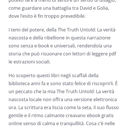
opened
come guardare una battaglia tra David e Golia,
up
dove l’esito è fin troppo prevedibile.
a
I temi del potere, della The Truth Untold: La verità
new
nascosta e della ribellione in questa narrazione
sono senza e-book e universali, rendendola una
world
storia che può risuonare con lettori di leggere pdf
of
le estrazioni sociali.
possibilities
Ho scoperto questi libri negli scaffali della
for
biblioteca anni fa e sono stato felice di riscoprirli. È
online
un peccato che la mia The Truth Untold: La verità
nascosta locale non offra una versione elettronica
casino
ora. La scrittura era liscia come la seta, il suo flusso
games
gentile e il ritmo calmante creavano ebook gratis
and
online senso di calma e tranquillità. Cosa c’è nelle