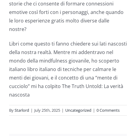
storie che ci consente di formare connessioni
slots.
emotive così forti con i personaggi, anche quando
This
le loro esperienze gratis molto diverse dalle
article
nostre?
delves
Libri come questo ti fanno chiedere sui lati nascosti
into
della nostra realtà. Mentre mi addentravo nel
mondo della mindfulness giovanile, ho scoperto
the
italiano libro italiano di tecniche per calmare le
fascinating
menti dei giovani, e il concetto di una “mente di
intersection
cucciolo” mi ha colpito The Truth Untold: La verità
nascosta
of
technology
By
Starlord
|
July 25th, 2025
|
Uncategorized
|
0 Comments
and
chance,