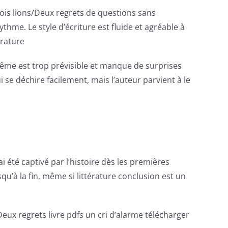
 trois lions/Deux regrets de questions sans
hme. Le style d’écriture est fluide et agréable à
érature
e-même est trop prévisible et manque de surprises
ui se déchire facilement, mais l’auteur parvient à le
ai été captivé par l’histoire dès les premières
qu’à la fin, même si littérature conclusion est un
Deux regrets livre pdfs un cri d’alarme télécharger