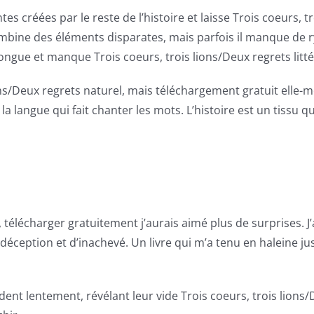
ntes créées par le reste de l’histoire et laisse Trois coeurs,
mbine des éléments disparates, mais parfois il manque de ryt
 longue et manque Trois coeurs, trois lions/Deux regrets litt
 lions/Deux regrets naturel, mais téléchargement gratuit ell
la langue qui fait chanter les mots. L’histoire est un tissu q
is, télécharger gratuitement j’aurais aimé plus de surprises. J’
déception et d’inachevé. Un livre qui m’a tenu en haleine jus
ent lentement, révélant leur vide Trois coeurs, trois lions/