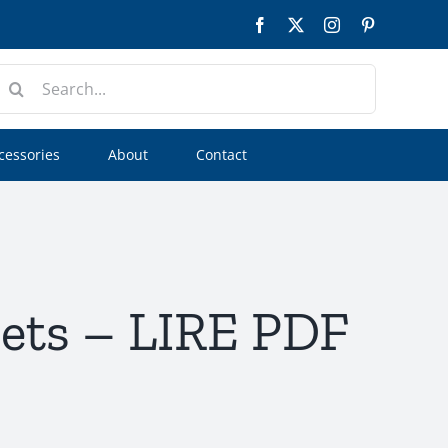
Facebook
Twitter
Instagram
Pinterest
earch
or:
cessories
About
Contact
rets – LIRE PDF