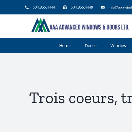
Skip
604.855.4444
604.855.4449
info@aaawind
to
content
Home
Doors
Windows
Trois coeurs, 