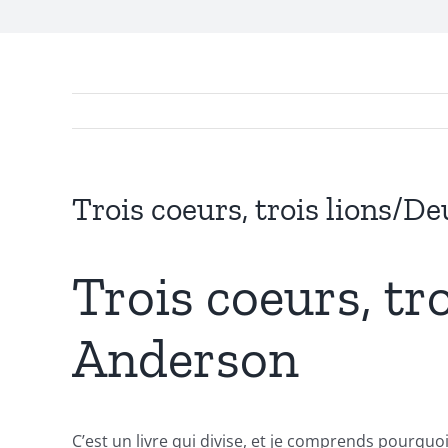
Exploring
the
Intersection
of
Technology
Trois coeurs, trois lions/D
and
Chance:
Trois coeurs, tr
The
Anderson
Role
of
Unlimluck
C’est un livre qui divise, et je comprends pourquo