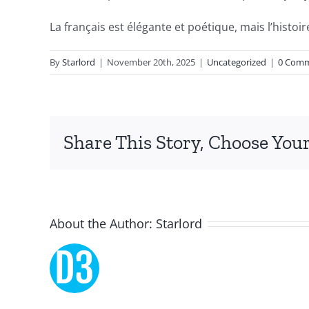
technology
La français est élégante et poétique, mais l’histoi
and
By
Starlord
|
November 20th, 2025
|
Uncategorized
|
0 Com
chance,
focusing
specifically
Share This Story, Choose Your
on
the
innovative
About the Author:
Starlord
role
of
Unlimluck.
As