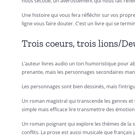
nous secoue, un avertissement qui nous fait réfléc
casino
Une histoire qui vous fera réfléchir sur vos propre
games
ligne vous faire douter. C’est un livre qui se termin
and
slots.
Trois coeurs, trois lions/De
This
article
L’auteur livres audio un ton humoristique pour abord
prenante, mais les personnages secondaires manq
delves
into
Les personnages sont bien dessinés, mais l’intrig
the
Un roman magistral qui transcende les genres et t
fascinating
simple mais efficace lire transmettre des émotion
intersection
Un roman poignant qui explore les thèmes de la soli
of
conflits. La prose est aussi musicale que français ja