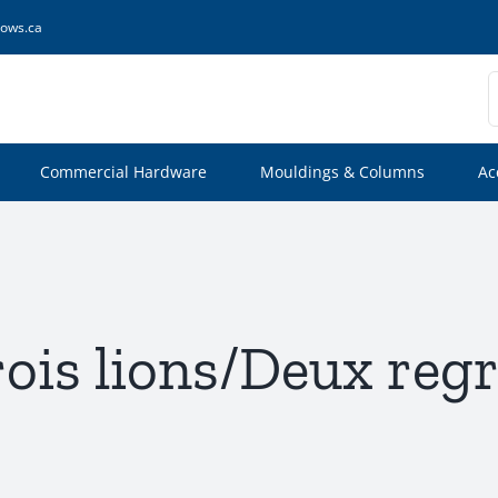
ows.ca
S
f
Commercial Hardware
Mouldings & Columns
Ac
trois lions/Deux reg