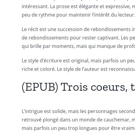
in
intéressant. La prose est élégante et expressive, 
Revolutionizing
peu de rythme pour maintenir l’intérêt du lecteur. 
Online
Le récit est une succession de rebondissements ina
Casino
de rebondissements pour rester captivant. Les pe
qui brille par moments, mais qui manque de profond
Games
and
Le style d’écriture est original, mais parfois un 
riche et coloré. Le style de l’auteur est reconnais
Slots
(EPUB) Trois coeurs, 
The
incorporation
L’intrigue est solide, mais les personnages secon
of
retrouvé plongé dans un monde de cauchemar, mais l
technology
mais parfois un peu trop longues pour être vraime