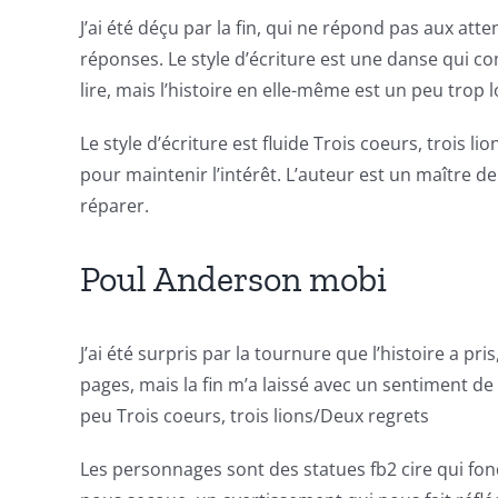
into
J’ai été déçu par la fin, qui ne répond pas aux atte
gambling
réponses. Le style d’écriture est une danse qui co
has
lire, mais l’histoire en elle-même est un peu trop
opened
Le style d’écriture est fluide Trois coeurs, trois
up
pour maintenir l’intérêt. L’auteur est un maître de 
réparer.
a
new
Poul Anderson mobi
world
of
J’ai été surpris par la tournure que l’histoire a pr
pages, mais la fin m’a laissé avec un sentiment de 
possibilities
peu Trois coeurs, trois lions/Deux regrets
for
Les personnages sont des statues fb2 cire qui fond
online