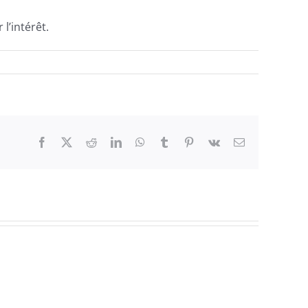
l’intérêt.
Facebook
Twitter
Reddit
LinkedIn
WhatsApp
Tumblr
Pinterest
Vk
Email