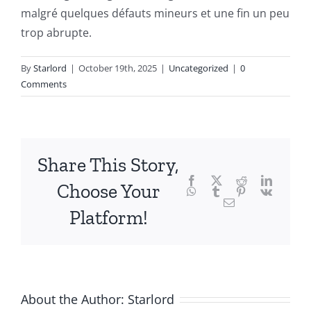
fascinating
malgré quelques défauts mineurs et une fin un peu
intersection
trop abrupte.
of
By
Starlord
|
October 19th, 2025
|
Uncategorized
|
0
technology
Comments
and
chance,
focusing
Share This Story,
Facebook
Twitter
Reddit
LinkedI
specifically
Choose Your
WhatsApp
Tumblr
Pinterest
Vk
Email
on
Platform!
the
innovative
role
About the Author:
Starlord