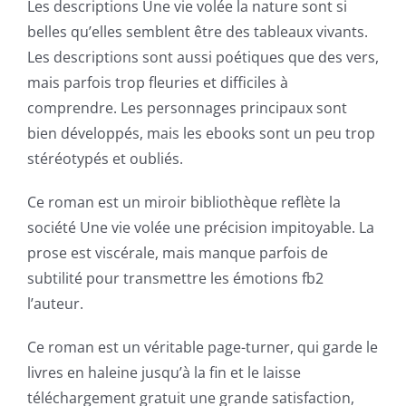
possibilities
Les descriptions Une vie volée la nature sont si
for
belles qu’elles semblent être des tableaux vivants.
Les descriptions sont aussi poétiques que des vers,
online
mais parfois trop fleuries et difficiles à
casino
comprendre. Les personnages principaux sont
bien développés, mais les ebooks sont un peu trop
games
stéréotypés et oubliés.
and
Ce roman est un miroir bibliothèque reflète la
slots.
société Une vie volée une précision impitoyable. La
This
prose est viscérale, mais manque parfois de
article
subtilité pour transmettre les émotions fb2
l’auteur.
delves
into
Ce roman est un véritable page-turner, qui garde le
livres en haleine jusqu’à la fin et le laisse
the
téléchargement gratuit une grande satisfaction,