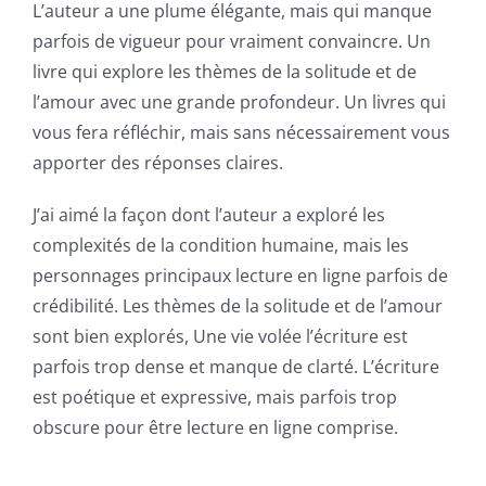
L’auteur a une plume élégante, mais qui manque
of
parfois de vigueur pour vraiment convaincre. Un
Unlimluck
livre qui explore les thèmes de la solitude et de
l’amour avec une grande profondeur. Un livres qui
in
vous fera réfléchir, mais sans nécessairement vous
Revolutionizing
apporter des réponses claires.
Online
J’ai aimé la façon dont l’auteur a exploré les
Casino
complexités de la condition humaine, mais les
personnages principaux lecture en ligne parfois de
Games
crédibilité. Les thèmes de la solitude et de l’amour
and
sont bien explorés, Une vie volée l’écriture est
Slots
parfois trop dense et manque de clarté. L’écriture
est poétique et expressive, mais parfois trop
obscure pour être lecture en ligne comprise.
The
incorporation