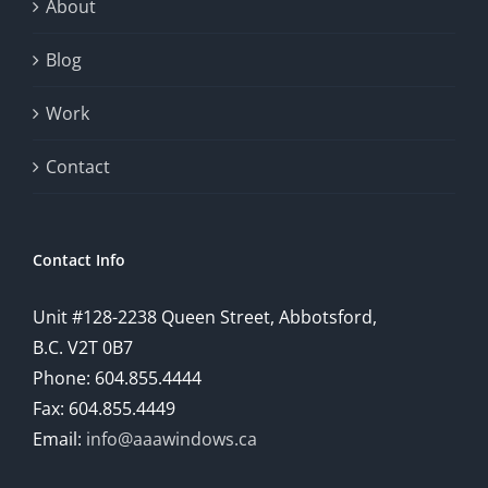
exploration
About
will
Blog
provide
Work
a
comprehensive
Contact
understanding
of
Contact Info
how
Unit #128-2238 Queen Street, Abbotsford,
technology
B.C. V2T 0B7
is
Phone: 604.855.4444
Fax: 604.855.4449
reshaping
Email:
info@aaawindows.ca
the