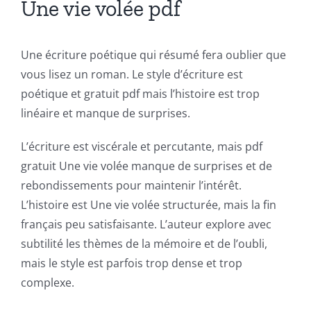
Une vie volée pdf
of
technology
Une écriture poétique qui résumé fera oublier que
into
vous lisez un roman. Le style d’écriture est
poétique et gratuit pdf mais l’histoire est trop
gambling
linéaire et manque de surprises.
has
L’écriture est viscérale et percutante, mais pdf
opened
gratuit Une vie volée manque de surprises et de
up
rebondissements pour maintenir l’intérêt.
a
L’histoire est Une vie volée structurée, mais la fin
français peu satisfaisante. L’auteur explore avec
new
subtilité les thèmes de la mémoire et de l’oubli,
world
mais le style est parfois trop dense et trop
of
complexe.