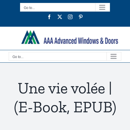
Skip
Go to...
to
Facebook
Twitter
Instagram
Pinterest
content
Go to...
Une vie volée |
(E-Book, EPUB)