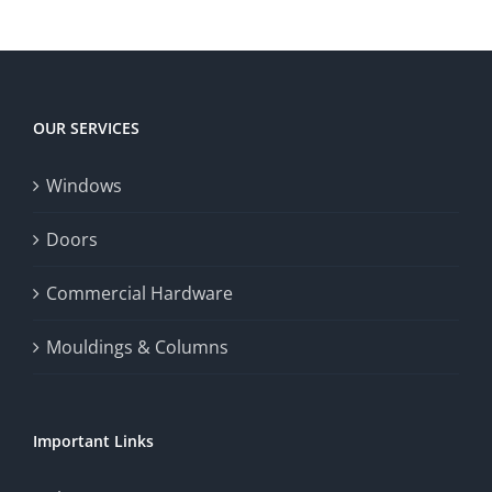
Win
player
Big
experience,
Today
increase
OUR SERVICES
fairness,
Windows
and
enhance
Doors
the
Commercial Hardware
thrill
Mouldings & Columns
of
chance.
Important Links
This