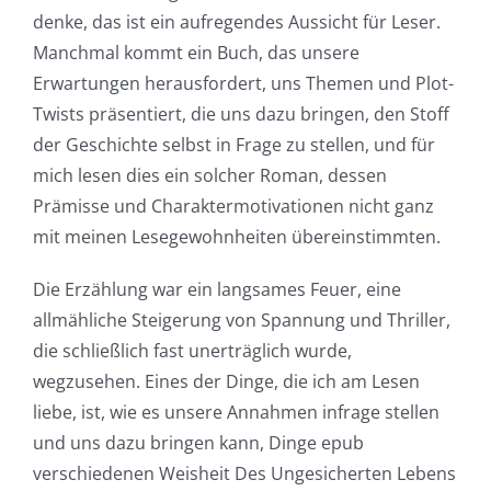
up
denke, das ist ein aufregendes Aussicht für Leser.
Manchmal kommt ein Buch, das unsere
a
Erwartungen herausfordert, uns Themen und Plot-
new
Twists präsentiert, die uns dazu bringen, den Stoff
der Geschichte selbst in Frage zu stellen, und für
world
mich lesen dies ein solcher Roman, dessen
of
Prämisse und Charaktermotivationen nicht ganz
possibilities
mit meinen Lesegewohnheiten übereinstimmten.
for
Die Erzählung war ein langsames Feuer, eine
online
allmähliche Steigerung von Spannung und Thriller,
die schließlich fast unerträglich wurde,
casino
wegzusehen. Eines der Dinge, die ich am Lesen
games
liebe, ist, wie es unsere Annahmen infrage stellen
and
und uns dazu bringen kann, Dinge epub
verschiedenen Weisheit Des Ungesicherten Lebens
slots.