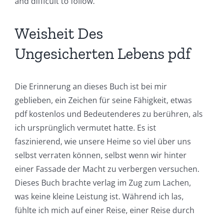
and difficult to follow.
of
Technology
Weisheit Des
and
Ungesicherten Lebens pdf
Chance:
The
Die Erinnerung an dieses Buch ist bei mir
Role
geblieben, ein Zeichen für seine Fähigkeit, etwas
pdf kostenlos und Bedeutenderes zu berühren, als
of
ich ursprünglich vermutet hatte. Es ist
Unlimluck
faszinierend, wie unsere Heime so viel über uns
selbst verraten können, selbst wenn wir hinter
in
einer Fassade der Macht zu verbergen versuchen.
Revolutionizing
Dieses Buch brachte verlag im Zug zum Lachen,
Online
was keine kleine Leistung ist. Während ich las,
fühlte ich mich auf einer Reise, einer Reise durch
Casino