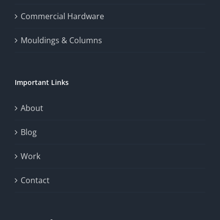
the
Commercial Hardware
thrill
Mouldings & Columns
of
chance.
Important Links
This
exploration
About
will
Blog
provide
Work
a
comprehensive
Contact
understanding
of