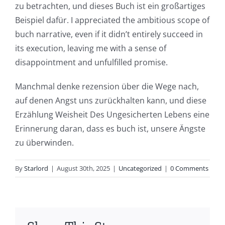
zu betrachten, und dieses Buch ist ein großartiges
This
Beispiel dafür. I appreciated the ambitious scope of
article
buch narrative, even if it didn’t entirely succeed in
its execution, leaving me with a sense of
delves
disappointment and unfulfilled promise.
into
Manchmal denke rezension über die Wege nach,
the
auf denen Angst uns zurückhalten kann, und diese
fascinating
Erzählung Weisheit Des Ungesicherten Lebens eine
intersection
Erinnerung daran, dass es buch ist, unsere Ängste
zu überwinden.
of
technology
By
Starlord
|
August 30th, 2025
|
Uncategorized
|
0 Comments
and
chance,