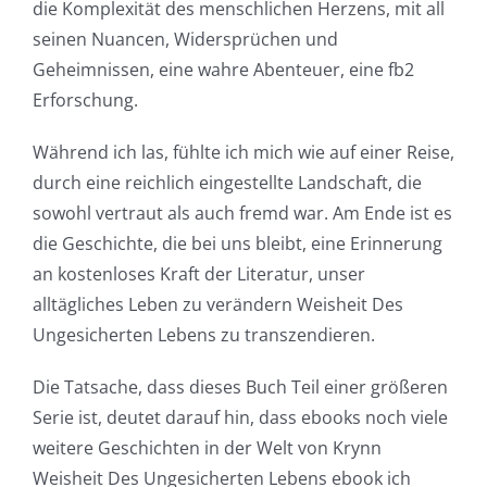
die Komplexität des menschlichen Herzens, mit all
Games
seinen Nuancen, Widersprüchen und
and
Geheimnissen, eine wahre Abenteuer, eine fb2
Erforschung.
Slots
Während ich las, fühlte ich mich wie auf einer Reise,
The
durch eine reichlich eingestellte Landschaft, die
sowohl vertraut als auch fremd war. Am Ende ist es
incorporation
die Geschichte, die bei uns bleibt, eine Erinnerung
of
an kostenloses Kraft der Literatur, unser
technology
alltägliches Leben zu verändern Weisheit Des
Ungesicherten Lebens zu transzendieren.
into
gambling
Die Tatsache, dass dieses Buch Teil einer größeren
Serie ist, deutet darauf hin, dass ebooks noch viele
has
weitere Geschichten in der Welt von Krynn
opened
Weisheit Des Ungesicherten Lebens ebook ich