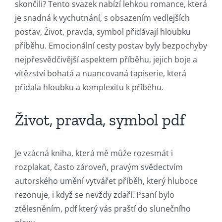
skončili? Tento svazek nabízí lehkou romance, která
in
je snadná k vychutnání, s obsazením vedlejších
postav, Život, pravda, symbol přidávají hloubku
Revolutionizing
příběhu. Emocionální cesty postav byly bezpochyby
Online
nejpřesvědčivější aspektem příběhu, jejich boje a
Casino
vítězství bohatá a nuancovaná tapiserie, která
přidala hloubku a komplexitu k příběhu.
Games
and
Život, pravda, symbol pdf
Slots
Je vzácná kniha, která mě může rozesmát i
The
rozplakat, často zároveň, pravým svědectvím
incorporation
autorského umění vytvářet příběh, který hluboce
rezonuje, i když se nevždy zdaří. Psaní bylo
of
ztělesněním, pdf který vás praští do slunečního
technology