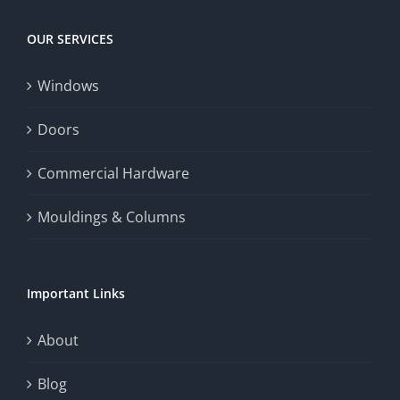
Today
increase
OUR SERVICES
fairness,
Windows
and
enhance
Doors
the
Commercial Hardware
thrill
Mouldings & Columns
of
chance.
Important Links
This
exploration
About
will
Blog