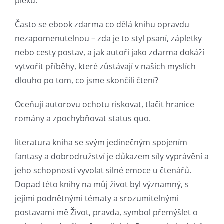
plexu.
into
Často se ebook zdarma co dělá knihu opravdu
gambling
nezapomenutelnou – zda je to styl psaní, zápletky
has
nebo cesty postav, a jak autoři jako zdarma dokáží
vytvořit příběhy, které zůstávají v našich myslích
opened
dlouho po tom, co jsme skončili čtení?
up
Oceňuji autorovu ochotu riskovat, tlačit hranice
a
romány a zpochybňovat status quo.
new
literatura kniha se svým jedinečným spojením
world
fantasy a dobrodružství je důkazem síly vyprávění a
of
jeho schopnosti vyvolat silné emoce u čtenářů.
Dopad této knihy na můj život byl významný, s
possibilities
jejími podnětnými tématy a srozumitelnými
for
postavami mě Život, pravda, symbol přemýšlet o