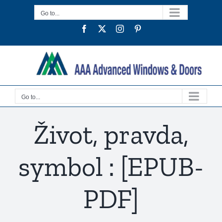
Skip
Go to...
to
Facebook
Twitter
Instagram
Pinterest
content
Go to...
Život, pravda,
symbol : [EPUB-
PDF]