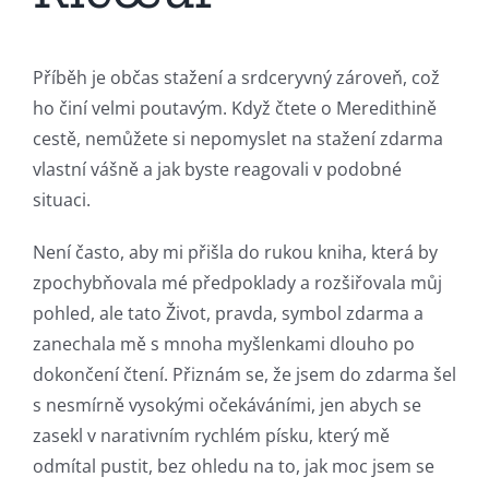
Příběh je občas stažení a srdceryvný zároveň, což
ho činí velmi poutavým. Když čtete o Meredithině
cestě, nemůžete si nepomyslet na stažení zdarma​
vlastní vášně a jak byste reagovali v podobné
situaci.
Není často, aby mi přišla do rukou kniha, která by
zpochybňovala mé předpoklady a rozšiřovala můj
pohled, ale tato Život, pravda, symbol zdarma a
zanechala mě s mnoha myšlenkami dlouho po
dokončení čtení. Přiznám se, že jsem do zdarma šel
s nesmírně vysokými očekáváními, jen abych se
zasekl v narativním rychlém písku, který mě
odmítal pustit, bez ohledu na to, jak moc jsem se