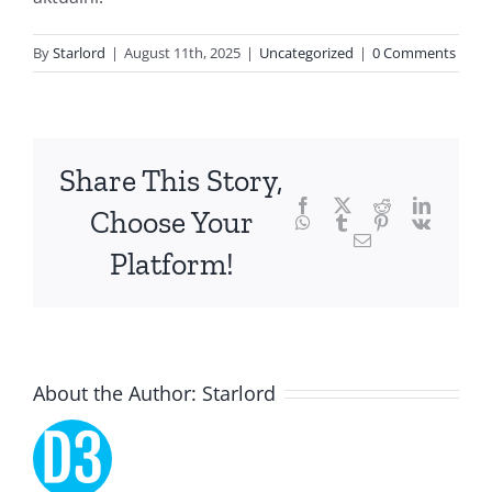
of
technology
By
Starlord
|
August 11th, 2025
|
Uncategorized
|
0 Comments
and
chance,
focusing
Share This Story,
Facebook
Twitter
Reddit
LinkedI
specifically
Choose Your
WhatsApp
Tumblr
Pinterest
Vk
Email
on
Platform!
the
innovative
role
About the Author:
Starlord
of
Unlimluck.