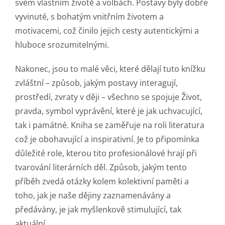
online
svém vlastním životě a volbách. Postavy byly dobře
vyvinuté, s bohatým vnitřním životem a
casino
motivacemi, což činilo jejich cesty autentickými a
games
hluboce srozumitelnými.
and
Nakonec, jsou to malé věci, které dělají tuto knížku
slots.
zvláštní – způsob, jakým postavy interagují,
This
prostředí, zvraty v ději – všechno se spojuje Život,
pravda, symbol vyprávění, které je jak uchvacující,
article
tak i památné. Kniha se zaměřuje na roli literatura
delves
což je obohavující a inspirativní. Je to připomínka
into
důležité role, kterou tito profesionálové hrají při
tvarování literárních děl. Způsob, jakým tento
the
příběh zvedá otázky kolem kolektivní paměti a
fascinating
toho, jak je naše dějiny zaznamenávány a
intersection
předávány, je jak myšlenkově stimulující, tak
aktuální.