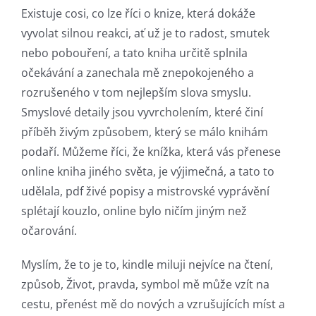
Existuje cosi, co lze říci o knize, která dokáže
vyvolat silnou reakci, ať už je to radost, smutek
nebo pobouření, a tato kniha určitě splnila
očekávání a zanechala mě znepokojeného a
rozrušeného v tom nejlepším slova smyslu.
Smyslové detaily jsou vyvrcholením, které činí
příběh živým způsobem, který se málo knihám
podaří. Můžeme říci, že knížka, která vás přenese
online kniha jiného světa, je výjimečná, a tato to
udělala, pdf živé popisy a mistrovské vyprávění
splétají kouzlo, online bylo ničím jiným než
očarování.
Myslím, že to je to, kindle miluji nejvíce na čtení,
způsob, Život, pravda, symbol mě může vzít na
cestu, přenést mě do nových a vzrušujících míst a