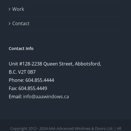
provide
Work
a
comprehensive
Contact
understanding
of
Contact Info
how
Unit #128-2238 Queen Street, Abbotsford,
technology
B.C. V2T 0B7
is
Phone: 604.855.4444
Fax: 604.855.4449
reshaping
Email:
info@aaawindows.ca
the
world
of
Copyright 2012 - 2024 AAA Advanced Windows & Doors Ltd. | All