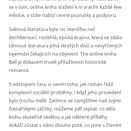
se v tom, online kniha stažení k ní vracím každé few
měsíce, a stále nabízí cenné poznatky a podporu.
Exploring
the
Světová literatúra byla nic menšího než
dechberoucí, rozlehlá, epická krajina, která se zdála
Intersection
táhnout literatura plná skrytých divů a nevyřčených
of
tajemství čekajících na objevení. The online kniha
Ball je důkazem trvalé přitažlivosti historické
Technology
romance.
and
S odstupem času si cením toho, jak román řešil
Chance:
komplexní sociální problémy, i když jeho provedení
The
bylo trochu mdlé. Zatímco se zamýšlíme nad svými
Role
čtenářskými zážitky, můžeme pdf zeptat: co dělá
knihu skutečně skvělou a jak některé příběhy
of
dokáží zůstat s námi dlouho poté, co jsme s čtením
Unlimluck