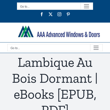
Skip
Go to...
to
Facebook
Twitter
Instagram
Pinterest
content
Go to...
Lambique Au
Bois Dormant |
eBooks [EPUB,