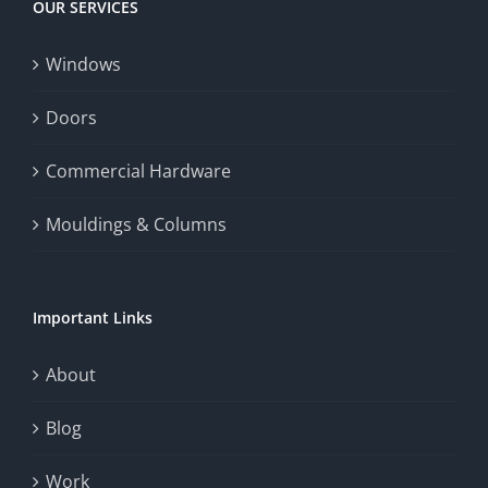
OUR SERVICES
fairness,
Windows
and
enhance
Doors
the
Commercial Hardware
thrill
Mouldings & Columns
of
chance.
Important Links
This
exploration
About
will
Blog
provide
Work