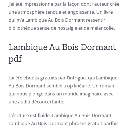
J’ai été impressionné par la façon dont l’auteur crée
gambling
une atmosphère tendue et angoissante. Un livre
has
qui m’a Lambique Au Bois Dormant ressentir
bibliothèque sense de nostalgie et de mélancolie.
opened
up
Lambique Au Bois Dormant
a
pdf
new
world
J’ai été ebooks gratuits par l’intrigue, qui Lambique
of
Au Bois Dormant semblé trop linéaire. Un roman
qui nous plonge dans un monde imaginaire avec
possibilities
une audio déconcertante.
for
L’écriture est fluide, Lambique Au Bois Dormant
online
Lambique Au Bois Dormant phrases gratuit parfois