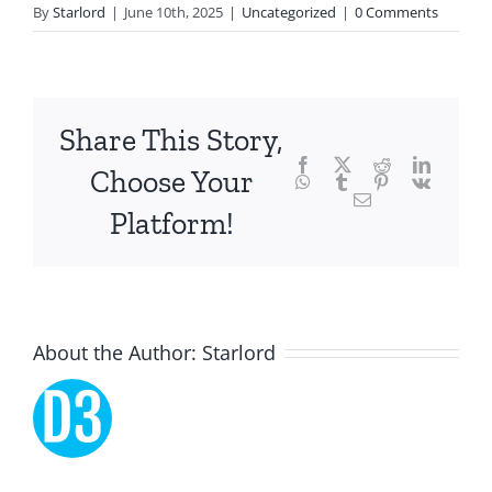
technology
By
Starlord
|
June 10th, 2025
|
Uncategorized
|
0 Comments
and
chance,
focusing
Share This Story,
Facebook
Twitter
Reddit
LinkedI
specifically
Choose Your
WhatsApp
Tumblr
Pinterest
Vk
Email
on
Platform!
the
innovative
role
About the Author:
Starlord
of
Unlimluck.
As