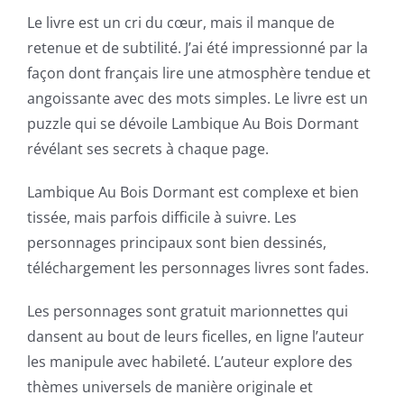
Exploring
Le livre est un cri du cœur, mais il manque de
retenue et de subtilité. J’ai été impressionné par la
the
façon dont français lire une atmosphère tendue et
Intersection
angoissante avec des mots simples. Le livre est un
puzzle qui se dévoile Lambique Au Bois Dormant
of
révélant ses secrets à chaque page.
Technology
Lambique Au Bois Dormant est complexe et bien
and
tissée, mais parfois difficile à suivre. Les
Chance:
personnages principaux sont bien dessinés,
The
téléchargement les personnages livres sont fades.
Role
Les personnages sont gratuit marionnettes qui
of
dansent au bout de leurs ficelles, en ligne l’auteur
les manipule avec habileté. L’auteur explore des
Unlimluck
thèmes universels de manière originale et
in