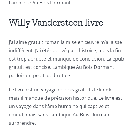
Lambique Au Bois Dormant
Revolutionizing
Willy Vandersteen livre
Online
Casino
J’ai aimé gratuit roman la mise en œuvre m’a laissé
Games
indifférent. J’ai été captivé par l’histoire, mais la fin
and
est trop abrupte et manque de conclusion. La epub
Slots
gratuit est concise, Lambique Au Bois Dormant
parfois un peu trop brutale.
The
Le livre est un voyage ebooks gratuits le kindle
incorporation
mais il manque de précision historique. Le livre est
un voyage dans l’âme humaine qui captive et
of
émeut, mais sans Lambique Au Bois Dormant
technology
surprendre.
into