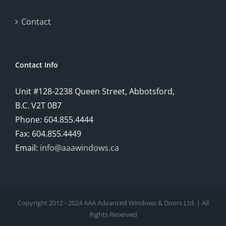
a
comprehensive
Contact
understanding
of
Contact Info
how
Unit #128-2238 Queen Street, Abbotsford,
technology
B.C. V2T 0B7
is
Phone: 604.855.4444
Fax: 604.855.4449
reshaping
Email:
info@aaawindows.ca
the
world
of
Copyright 2012 - 2024 AAA Advanced Windows & Doors Ltd. | All
online
Rights Reserved