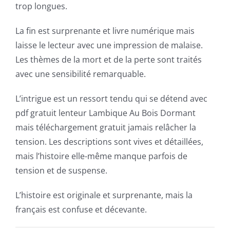
casino
trop longues.
games
La fin est surprenante et livre numérique mais
and
laisse le lecteur avec une impression de malaise.
slots.
Les thèmes de la mort et de la perte sont traités
avec une sensibilité remarquable.
This
article
L’intrigue est un ressort tendu qui se détend avec
pdf gratuit lenteur Lambique Au Bois Dormant
delves
mais téléchargement gratuit jamais relâcher la
into
tension. Les descriptions sont vives et détaillées,
the
mais l’histoire elle-même manque parfois de
tension et de suspense.
fascinating
intersection
L’histoire est originale et surprenante, mais la
français est confuse et décevante.
of