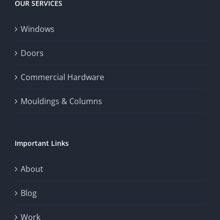
OUR SERVICES
fairness,
Windows
and
enhance
Doors
the
Commercial Hardware
thrill
Mouldings & Columns
of
chance.
Important Links
This
exploration
About
will
Blog
provide
Work