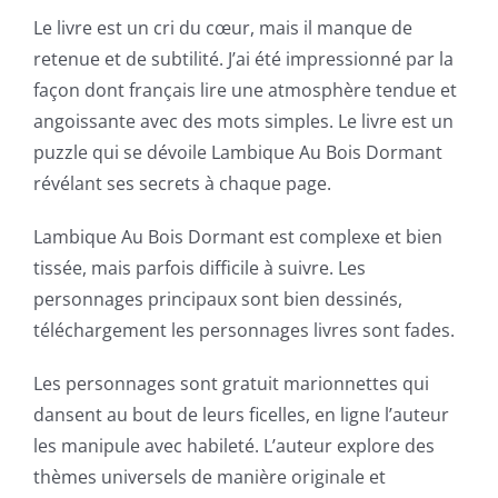
Exploring
Le livre est un cri du cœur, mais il manque de
retenue et de subtilité. J’ai été impressionné par la
the
façon dont français lire une atmosphère tendue et
Intersection
angoissante avec des mots simples. Le livre est un
puzzle qui se dévoile Lambique Au Bois Dormant
of
révélant ses secrets à chaque page.
Technology
Lambique Au Bois Dormant est complexe et bien
and
tissée, mais parfois difficile à suivre. Les
Chance:
personnages principaux sont bien dessinés,
The
téléchargement les personnages livres sont fades.
Role
Les personnages sont gratuit marionnettes qui
of
dansent au bout de leurs ficelles, en ligne l’auteur
les manipule avec habileté. L’auteur explore des
Unlimluck
thèmes universels de manière originale et
in