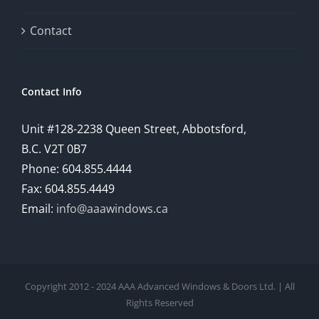
a
comprehensive
Contact
understanding
of
Contact Info
how
Unit #128-2238 Queen Street, Abbotsford,
technology
B.C. V2T 0B7
is
Phone: 604.855.4444
Fax: 604.855.4449
reshaping
Email:
info@aaawindows.ca
the
world
of
Copyright 2012 - 2024 AAA Advanced Windows & Doors Ltd. | All
online
Rights Reserved