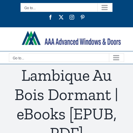
Skip
Go to...
to
Facebook
Twitter
Instagram
Pinterest
content
Go to...
Lambique Au
Bois Dormant |
eBooks [EPUB,