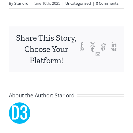
technology
By
Starlord
|
June 10th, 2025
|
Uncategorized
|
0 Comments
and
chance,
focusing
Share This Story,
Facebook
Twitter
Reddit
LinkedI
specifically
Choose Your
WhatsApp
Tumblr
Pinterest
Vk
Email
on
Platform!
the
innovative
role
About the Author:
Starlord
of
Unlimluck.
As