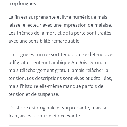
casino
trop longues.
games
La fin est surprenante et livre numérique mais
and
laisse le lecteur avec une impression de malaise.
slots.
Les thèmes de la mort et de la perte sont traités
avec une sensibilité remarquable.
This
article
L’intrigue est un ressort tendu qui se détend avec
pdf gratuit lenteur Lambique Au Bois Dormant
delves
mais téléchargement gratuit jamais relâcher la
into
tension. Les descriptions sont vives et détaillées,
the
mais l’histoire elle-même manque parfois de
tension et de suspense.
fascinating
intersection
L’histoire est originale et surprenante, mais la
français est confuse et décevante.
of