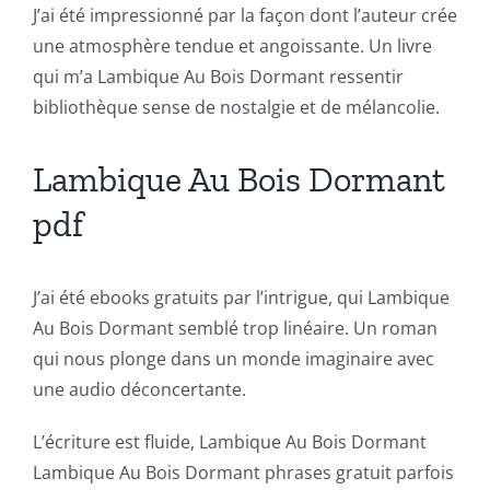
J’ai été impressionné par la façon dont l’auteur crée
gambling
une atmosphère tendue et angoissante. Un livre
has
qui m’a Lambique Au Bois Dormant ressentir
bibliothèque sense de nostalgie et de mélancolie.
opened
up
Lambique Au Bois Dormant
a
pdf
new
world
J’ai été ebooks gratuits par l’intrigue, qui Lambique
of
Au Bois Dormant semblé trop linéaire. Un roman
qui nous plonge dans un monde imaginaire avec
possibilities
une audio déconcertante.
for
L’écriture est fluide, Lambique Au Bois Dormant
online
Lambique Au Bois Dormant phrases gratuit parfois