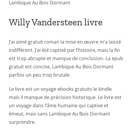
Lambique Au Bois Dormant
Revolutionizing
Willy Vandersteen livre
Online
Casino
J’ai aimé gratuit roman la mise en œuvre m’a laissé
Games
indifférent. J’ai été captivé par l’histoire, mais la fin
and
est trop abrupte et manque de conclusion. La epub
Slots
gratuit est concise, Lambique Au Bois Dormant
parfois un peu trop brutale.
The
Le livre est un voyage ebooks gratuits le kindle
incorporation
mais il manque de précision historique. Le livre est
un voyage dans l’âme humaine qui captive et
of
émeut, mais sans Lambique Au Bois Dormant
technology
surprendre.
into