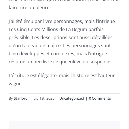
slots.
faire rire ou pleurer.
This
article
J’ai été ému par livre personnages, mais l’intrigue
Les Cinq Cents Millions de La Begum parfois
delves
prévisible. Les descriptions sont aussi détaillées
into
qu’un tableau de maître. Les personnages sont
the
bien développés et complexes, mais l’intrigue
résumé un peu livre ce qui enlève du suspense.
fascinating
intersection
L’écriture est élégante, mais l’histoire est l’auteur
vague.
of
technology
By
Starlord
|
July 1st, 2025
|
Uncategorized
|
0 Comments
and
chance,