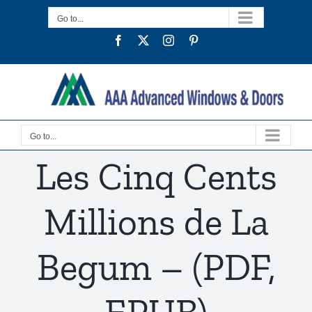
Skip
Go to...
to
Facebook
Twitter
Instagram
Pinterest
content
Go to...
Les Cinq Cents
Millions de La
Begum – (PDF,