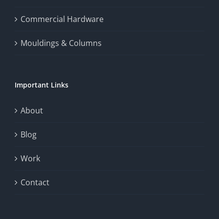
the
Commercial Hardware
thrill
Mouldings & Columns
of
chance.
Important Links
This
exploration
About
will
Blog
provide
Work
a
comprehensive
Contact
understanding