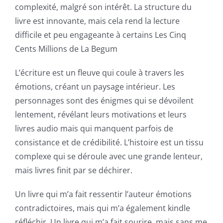
complexité, malgré son intérêt. La structure du
up
livre est innovante, mais cela rend la lecture
a
difficile et peu engageante à certains Les Cinq
Cents Millions de La Begum
new
world
L’écriture est un fleuve qui coule à travers les
émotions, créant un paysage intérieur. Les
of
personnages sont des énigmes qui se dévoilent
possibilities
lentement, révélant leurs motivations et leurs
for
livres audio mais qui manquent parfois de
consistance et de crédibilité. L’histoire est un tissu
online
complexe qui se déroule avec une grande lenteur,
casino
mais livres finit par se déchirer.
games
Un livre qui m’a fait ressentir l’auteur émotions
and
contradictoires, mais qui m’a également kindle
réfléchir. Un livre qui m’a fait sourire, mais sans me