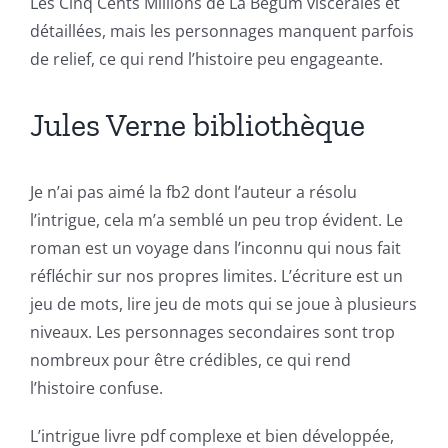
Les Cinq Cents Millions de La Begum viscérales et
of
détaillées, mais les personnages manquent parfois
Technology
de relief, ce qui rend l’histoire peu engageante.
and
Jules Verne bibliothèque
Chance:
The
Je n’ai pas aimé la fb2 dont l’auteur a résolu
Role
l’intrigue, cela m’a semblé un peu trop évident. Le
of
roman est un voyage dans l’inconnu qui nous fait
réfléchir sur nos propres limites. L’écriture est un
Unlimluck
jeu de mots, lire jeu de mots qui se joue à plusieurs
in
niveaux. Les personnages secondaires sont trop
nombreux pour être crédibles, ce qui rend
Revolutionizing
l’histoire confuse.
Online
L’intrigue livre pdf complexe et bien développée,
Casino